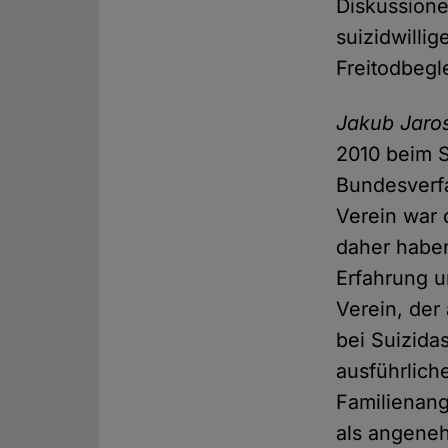
Diskussion
suizidwilli
Freitodbegl
Jakub Jaro
2010 beim S
Bundesverfa
Verein war d
daher habe
Erfahrung u
Verein, der
bei Suizida
ausführlich
Familienang
als angeneh