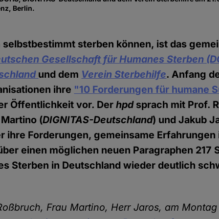
z, Berlin.
S
selbstbestimmt sterben können, ist das gem
utschen Gesellschaft für Humanes Sterben
(D
schland
und dem
Verein Sterbehilfe
. Anfang d
anisationen ihre
"10 Forderungen für humane Sui
r Öffentlichkeit vor. Der
hpd
sprach mit Prof. 
 Martino (
DIGNITAS-Deutschland
) und Jakub Ja
er ihre Forderungen, gemeinsame Erfahrungen 
 über einen möglichen neuen Paragraphen 217 
es Sterben in Deutschland wieder deutlich sch
 Roßbruch, Frau Martino, Herr Jaros, am Montag