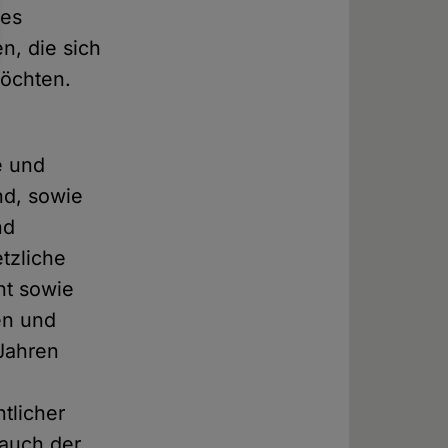
des
n, die sich
möchten.
e und
nd, sowie
nd
etzliche
ht sowie
en und
Jahren
tlicher
 auch der