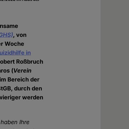
einsame
GHS)
, von
er Woche
zidhilfe in
Robert Roßbruch
ros (
Verein
im Bereich der
StGB, durch den
wieriger werden
 haben Ihre