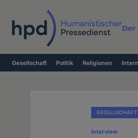
Direkt
zum
Inhalt
Der 
Vollt
Gesellschaft
Politik
Religionen
Inter
Hauptnavigation
GESELLSCHAFT
Interview