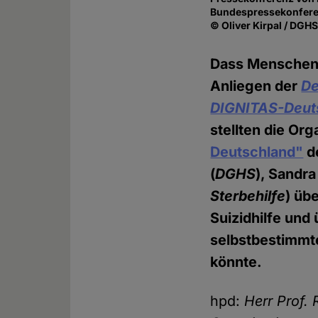
Bundespressekonferen
© Oliver Kirpal / DGH
Dass Menschen 
Anliegen der
De
DIGNITAS-Deut
stellten die Org
Deutschland"
de
(
DGHS
), Sandra
Sterbehilfe
) üb
Suizidhilfe und
selbstbestimmt
könnte.
hpd:
Herr Prof.