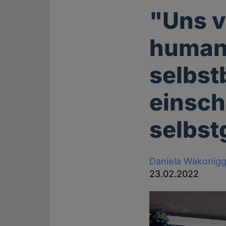
"Uns v
humani
selbs
einsch
selbs
Daniela Wakonig
23.02.2022