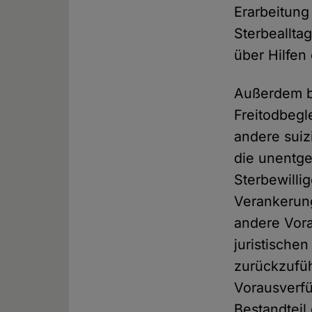
Erarbeitun
Sterbeallta
über Hilfen
Außerdem bi
Freitodbegl
andere suiz
die unentge
Sterbewillig
Verankerun
andere Vora
juristischen
zurückzufü
Vorausverfü
Bestandteil