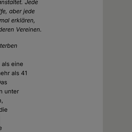
nstaltet. Jede
fe, aber jede
mal erklären,
deren Vereinen.
terben
 als eine
ehr als 41
Das
n unter
n,
die
e