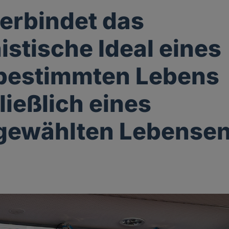
erbindet das
stische Ideal eines
tbestimmten Lebens
ließlich eines
tgewählten Lebense
g