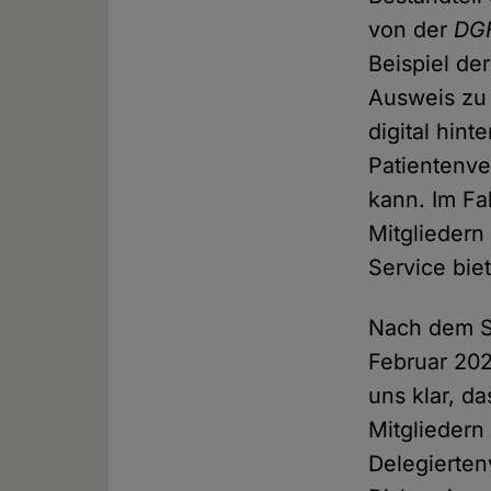
von der
DG
Beispiel de
Ausweis zu 
digital hin
Patientenve
kann. Im Fa
Mitgliedern
Service bie
Nach dem Su
Februar 202
uns klar, d
Mitgliedern
Delegierte