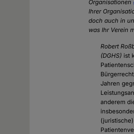
Organisationen
Ihrer Organisati
doch auch in unt
was Ihr Verein 
Robert Roß
(DGHS)
ist 
Patientensc
Bürgerrecht
Jahren gegr
Leistungsa
anderem di
insbesonder
(juristisch
Patientenve