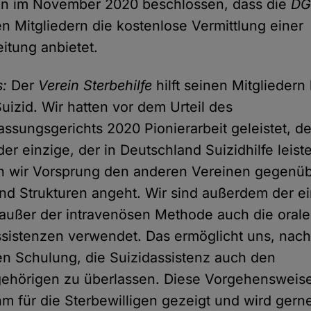
en im November 2020 beschlossen, dass die
DG
gen Mitgliedern die kostenlose Vermittlung einer
eitung anbietet.
s:
Der
Verein Sterbehilfe
hilft seinen Mitgliedern 
uizid. Wir hatten vor dem Urteil des
ssungsgerichts 2020 Pionierarbeit geleistet, d
er einzige, der in Deutschland Suizidhilfe leist
n wir Vorsprung den anderen Vereinen gegenüb
nd Strukturen angeht. Wir sind außerdem der e
 außer der intravenösen Methode auch die oral
ssistenzen verwendet. Das ermöglicht uns, nach
en Schulung, die Suizidassistenz auch den
ehörigen zu überlassen. Diese Vorgehensweise
m für die Sterbewilligen gezeigt und wird gerne