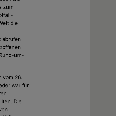
fe zum
tfall-
Welt die
t abrufen
troffenen
n Rund-um-
s vom 26.
eder war für
ren
lten. Die
ven