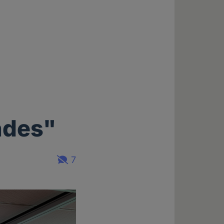
ndes"
7