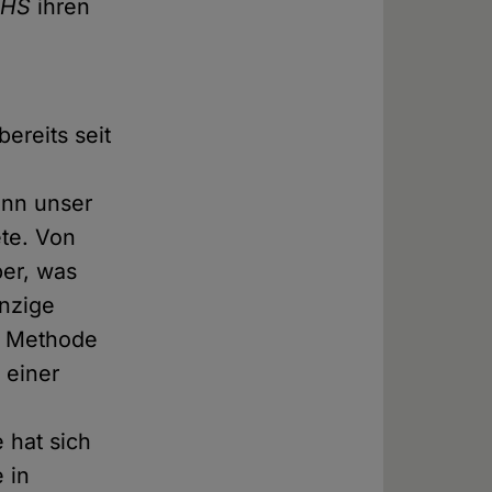
HS
ihren
bereits seit
enn unser
ete. Von
er, was
inzige
e Methode
 einer
 hat sich
 in