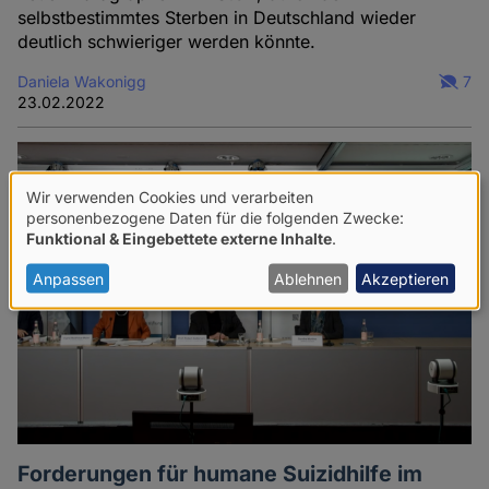
selbstbestimmtes Sterben in Deutschland wieder
deutlich schwieriger werden könnte.
Daniela Wakonigg
7
23.02.2022
Wir verwenden Cookies und verarbeiten
Verwendung
personenbezogene Daten für die folgenden Zwecke:
Funktional & Eingebettete externe Inhalte
.
von
personenbezogenen
Anpassen
Ablehnen
Akzeptieren
Daten
und
Cookies
Forderungen für humane Suizidhilfe im