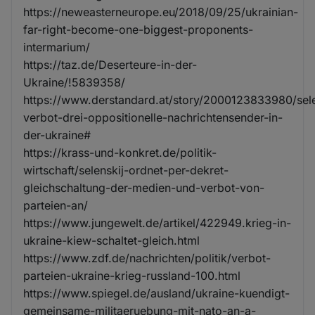
https://neweasterneurope.eu/2018/09/25/ukrainian-
far-right-become-one-biggest-proponents-
intermarium/
https://taz.de/Deserteure-in-der-
Ukraine/!5839358/
https://www.derstandard.at/story/2000123833980/sel
verbot-drei-oppositionelle-nachrichtensender-in-
der-ukraine#
https://krass-und-konkret.de/politik-
wirtschaft/selenskij-ordnet-per-dekret-
gleichschaltung-der-medien-und-verbot-von-
parteien-an/
https://www.jungewelt.de/artikel/422949.krieg-in-
ukraine-kiew-schaltet-gleich.html
https://www.zdf.de/nachrichten/politik/verbot-
parteien-ukraine-krieg-russland-100.html
https://www.spiegel.de/ausland/ukraine-kuendigt-
gemeinsame-militaeruebung-mit-nato-an-a-