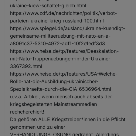
ukraine-kiew-schaltet-gleich.html
https://www.zdf.de/nachrichten/politik/verbot-
parteien-ukraine-krieg-russland-100.html
https://www.spiegel.de/ausland/ukraine-kuendigt-
gemeinsame-militaeruebung-mit-nato-an-a-
a8091c37-5310-4972-adf1-10f2e1edf3d3
https://www.heise.de/tp/features/Deeskalation-
mit-Nato-Truppenuebungen-in-der-Ukraine-
3367392.html
https://www.heise.de/tp/features/USA-Welche-
Rolle-hat-die-Ausbildung-ukrainischer-
Spezialkraefte-durch-die-CIA-6536964.html
u.v.a. Artikel, wenn mensch auch abseits der
kriegsbegeisterten Mainstreammedien
rechcherchiert!
Da gehören ALLE Kriegstreiber*innen in die Pflicht
genommen und zu einer
VERHANDLUNGSLÖSUNG gedrängt. Allerdings