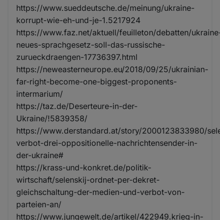
https://www.sueddeutsche.de/meinung/ukraine-
korrupt-wie-eh-und-je-1.5217924
https://www.faz.net/aktuell/feuilleton/debatten/ukraine
neues-sprachgesetz-soll-das-russische-
zurueckdraengen-17736397.html
https://neweasterneurope.eu/2018/09/25/ukrainian-
far-right-become-one-biggest-proponents-
intermarium/
https://taz.de/Deserteure-in-der-
Ukraine/!5839358/
https://www.derstandard.at/story/2000123833980/sel
verbot-drei-oppositionelle-nachrichtensender-in-
der-ukraine#
https://krass-und-konkret.de/politik-
wirtschaft/selenskij-ordnet-per-dekret-
gleichschaltung-der-medien-und-verbot-von-
parteien-an/
https://www.jungewelt.de/artikel/422949.krieg-in-