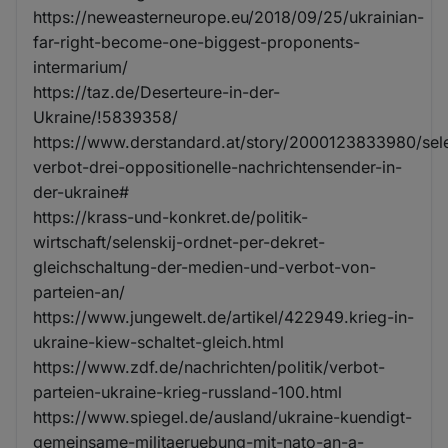
https://neweasterneurope.eu/2018/09/25/ukrainian-
far-right-become-one-biggest-proponents-
intermarium/
https://taz.de/Deserteure-in-der-
Ukraine/!5839358/
https://www.derstandard.at/story/2000123833980/sel
verbot-drei-oppositionelle-nachrichtensender-in-
der-ukraine#
https://krass-und-konkret.de/politik-
wirtschaft/selenskij-ordnet-per-dekret-
gleichschaltung-der-medien-und-verbot-von-
parteien-an/
https://www.jungewelt.de/artikel/422949.krieg-in-
ukraine-kiew-schaltet-gleich.html
https://www.zdf.de/nachrichten/politik/verbot-
parteien-ukraine-krieg-russland-100.html
https://www.spiegel.de/ausland/ukraine-kuendigt-
gemeinsame-militaeruebung-mit-nato-an-a-