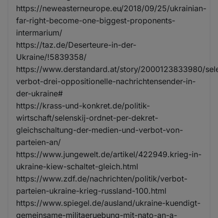
https://neweasterneurope.eu/2018/09/25/ukrainian-
far-right-become-one-biggest-proponents-
intermarium/
https://taz.de/Deserteure-in-der-
Ukraine/!5839358/
https://www.derstandard.at/story/2000123833980/sel
verbot-drei-oppositionelle-nachrichtensender-in-
der-ukraine#
https://krass-und-konkret.de/politik-
wirtschaft/selenskij-ordnet-per-dekret-
gleichschaltung-der-medien-und-verbot-von-
parteien-an/
https://www.jungewelt.de/artikel/422949.krieg-in-
ukraine-kiew-schaltet-gleich.html
https://www.zdf.de/nachrichten/politik/verbot-
parteien-ukraine-krieg-russland-100.html
https://www.spiegel.de/ausland/ukraine-kuendigt-
gemeinsame-militaeruebung-mit-nato-an-a-