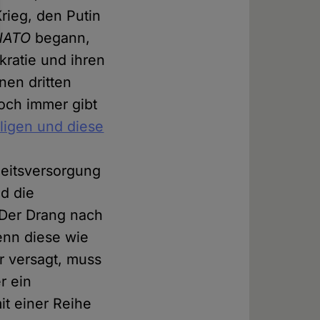
Krieg, den Putin
NATO
begann,
ratie und ihren
nen dritten
och immer gibt
iligen und diese
heitsversorgung
d die
 Der Drang nach
wenn diese wie
r versagt, muss
r ein
it einer Reihe