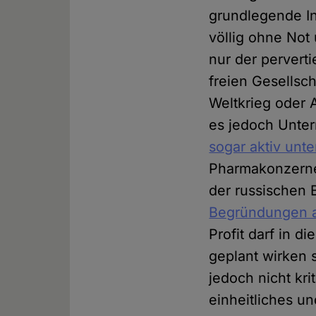
grundlegende Int
völlig ohne Not
nur der pervert
freien Gesellsch
Weltkrieg oder 
es jedoch Unt
sogar aktiv unt
Pharmakonzernen
der russischen 
Begründungen 
Profit darf in d
geplant wirken 
jedoch nicht kri
einheitliches u