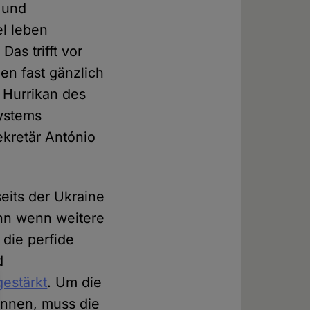
 und
el leben
as trifft vor
en fast gänzlich
 Hurrikan des
ystems
kretär António
eits der Ukraine
nn wenn weitere
die perfide
d
estärkt
. Um die
önnen, muss die