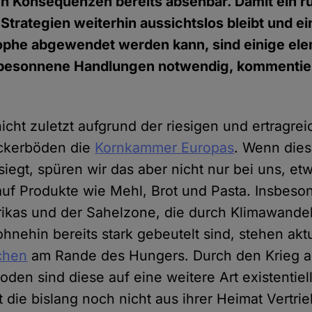
n Konsequenzen bereits absehbar. Damit ein r
r Strategien weiterhin aussichtslos bleibt und e
rophe abgewendet werden kann, sind einige el
 besonnene Handlungen notwendig, kommentier
nicht zuletzt aufgrund der riesigen und ertragre
ckerböden die
Kornkammer Europas
. Wenn dies
siegt, spüren wir das aber nicht nur bei uns, et
auf Produkte wie Mehl, Brot und Pasta. Insbeso
ikas und der Sahelzone, die durch Klimawandel,
hnehin bereits stark gebeutelt sind, stehen aktu
chen
am Rande des Hungers. Durch den Krieg a
den sind diese auf eine weitere Art existentiel
t die bislang noch nicht aus ihrer Heimat Vertr