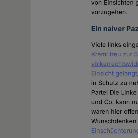
von Einsichten 
vorzugehen.
Ein naiver Pa
Viele links ein
Kreml treu zur 
völkerrechtswid
Einsicht gelangt
in Schutz zu ne
Partei Die Link
und Co. kann n
waren hier offe
Wunschdenken 
Einschüchterun