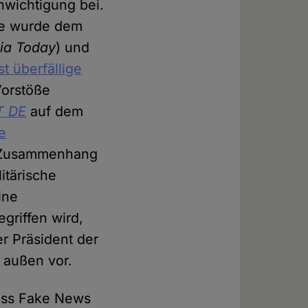
hwichtigung bei.
ge wurde dem
ia Today
) und
st überfällige
Vorstöße
T DE
auf dem
e
im Zusammenhang
itärische
ine
egriffen wird,
r Präsident der
e außen vor.
dass Fake News