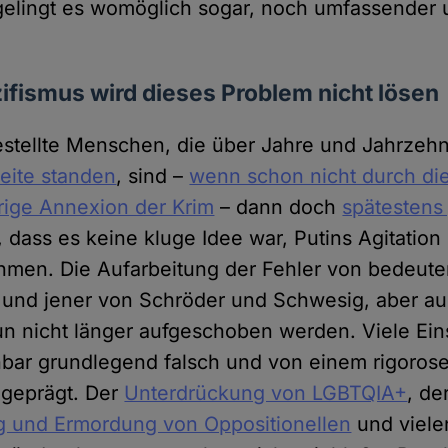
gelingt es womöglich sogar, noch umfassender u
zifismus wird dieses Problem nicht lösen
gestellte Menschen, die über Jahre und Jahrze
Seite standen
, sind –
wenn schon nicht durch di
rige Annexion der Krim
– dann doch
spätestens 
, dass es keine kluge Idee war, Putins Agitation 
hmen. Die Aufarbeitung der Fehler von bedeute
e und jener von Schröder und Schwesig, aber a
un nicht länger aufgeschoben werden. Viele Ei
nbar grundlegend falsch und von einem rigoros
geprägt. Der
Unterdrückung von LGBTQIA+
, de
g und Ermordung von Oppositionellen
und viele