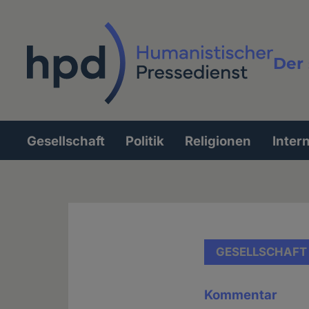
Direkt
zum
Inhalt
Der 
Vollt
Gesellschaft
Politik
Religionen
Inter
Hauptnavigation
GESELLSCHAFT
Kommentar