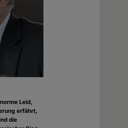
enorme Leid,
erung erfährt,
ind die