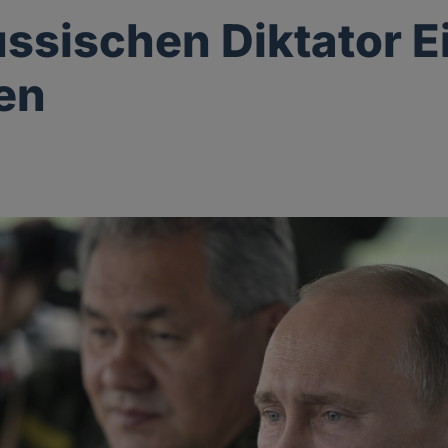
ssischen Diktator E
en