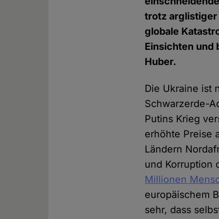
einschneidende
trotz arglistige
globale Katast
Einsichten und
Huber.
Die Ukraine ist 
Schwarzerde-A
Putins Krieg ver
erhöhte Preise 
Ländern Nordafr
und Korruption o
Millionen Mens
europäischem Bo
sehr, dass selbs