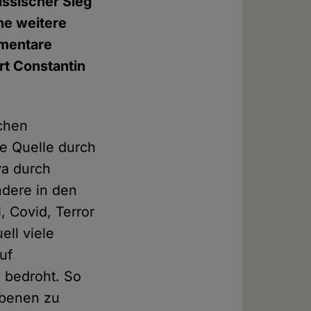
ussischer Sieg
ine weitere
ementare
t Constantin
ichen
e Quelle durch
wa durch
ndere in den
 Covid, Terror
ell viele
uf
l bedroht. So
iebenen zu