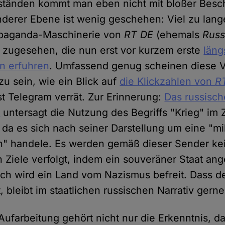
ständen kommt man eben nicht mit bloßer Besc
nderer Ebene ist wenig geschehen: Viel zu lan
opaganda-Maschinerie von
RT DE
(ehemals
Russ
 zugesehen, die nun erst vor kurzem erste
läng
n erfuhren
. Umfassend genug scheinen diese 
 zu sein, wie ein Blick auf
die Klickzahlen von
R
 Telegram verrät. Zur Erinnerung:
Das russisch
n
untersagt die Nutzung des Begriffs "Krieg" 
 da es sich nach seiner Darstellung um eine "mil
n" handele. Es werden gemäß dieser Sender ke
n Ziele verfolgt, indem ein souveräner Staat ang
ch wird ein Land vom Nazismus befreit. Dass de
, bleibt im staatlichen russischen Narrativ gern
Aufarbeitung gehört nicht nur die Erkenntnis, 