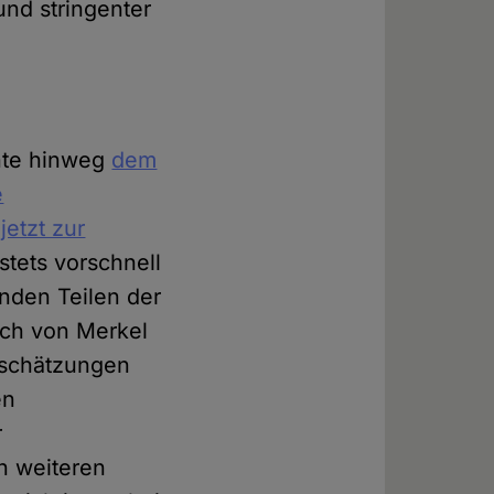
nd stringenter
hnte hinweg
dem
e
jetzt zur
stets vorschnell
nden Teilen der
uch von Merkel
nschätzungen
en
r
n weiteren