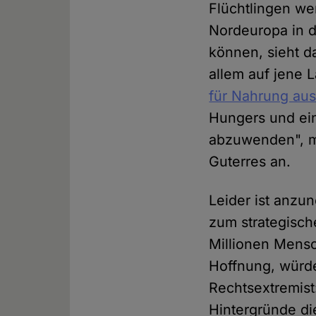
Flüchtlingen w
Nordeuropa in d
können, sieht da
allem auf jene 
für Nahrung au
Hungers und ei
abzuwenden", 
Guterres an.
Leider ist anzu
zum strategisch
Millionen Mensc
Hoffnung, würde
Rechtsextremist
Hintergründe di