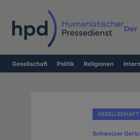
Direkt
zum
Inhalt
Der 
Vollt
Gesellschaft
Politik
Religionen
Inter
Hauptnavigation
GESELLSCHAFT
Schweizer Geric