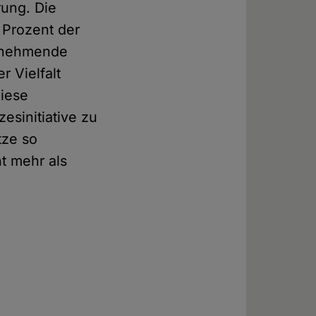
rung. Die
 Prozent der
zunehmende
r Vielfalt
diese
esinitiative zu
tze so
ht mehr als