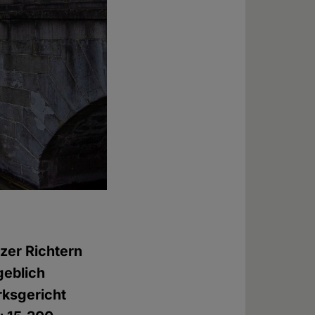
zer Richtern
geblich
rksgericht