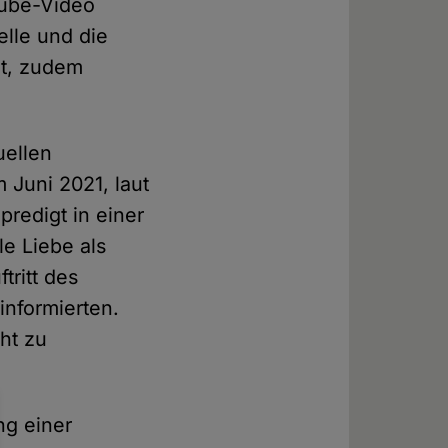
tube-Video
lle und die
et, zudem
uellen
 Juni 2021, laut
predigt in einer
e Liebe als
tritt des
informierten.
ht zu
ng einer