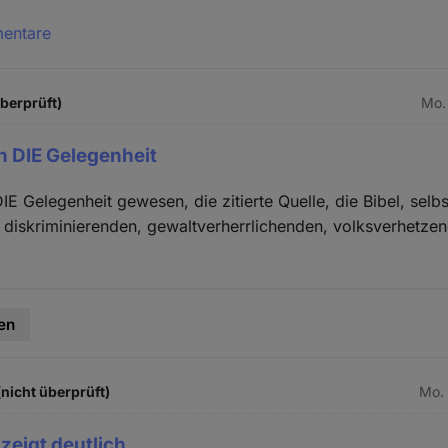
mentare
überprüft)
Mo.
h DIE Gelegenheit
E Gelegenheit gewesen, die zitierte Quelle, die Bibel, selbs
e diskriminierenden, gewaltverherrlichenden, volksverhetze
en
(nicht überprüft)
Mo. 
 zeigt deutlich