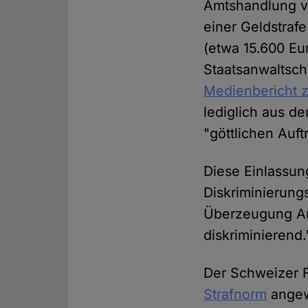
Amtshandlung ve
einer Geldstraf
(etwa 15.600 Eur
Staatsanwaltsch
Medienbericht z
lediglich aus de
"göttlichen Auf
Diese Einlassun
Diskriminierung
Überzeugung Au
diskriminierend.
Der Schweizer Fa
Strafnorm
angew