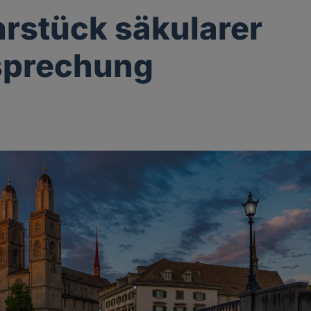
hrstück säkularer
sprechung