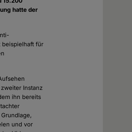
u 15.200
gung hatte der
nti-
beispielhaft für
en
 Aufsehen
 zweiter Instanz
dem ihn bereits
utachter
 Grundlage,
ielen und vor