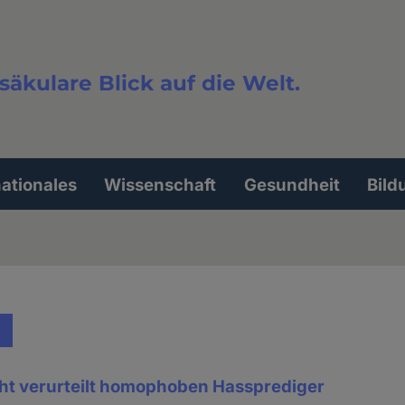
säkulare Blick auf die Welt.
extsuche
nationales
Wissenschaft
Gesundheit
Bild
ht verurteilt homophoben Hassprediger