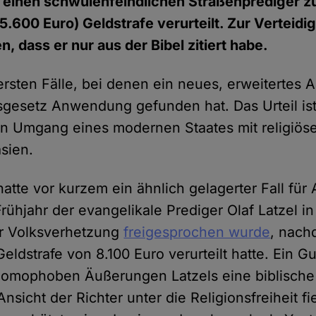
d einen schwulenfeindlichen Straßenprediger z
5.600 Euro) Geldstrafe verurteilt. Zur Verteidi
 dass er nur aus der Bibel zitiert habe.
 ersten Fälle, bei denen ein neues, erweitertes A
sgesetz Anwendung gefunden hat. Das Urteil ist 
n Umgang eines modernen Staates mit religiös
asien.
hatte vor kurzem ein ähnlich gelagerter Fall für
Frühjahr der evangelikale Prediger Olaf Latzel in
r Volksverhetzung
freigesprochen wurde
, nach
Geldstrafe von 8.100 Euro verurteilt hatte. Ein G
 homophoben Äußerungen Latzels eine biblische
nsicht der Richter unter die Religionsfreiheit f