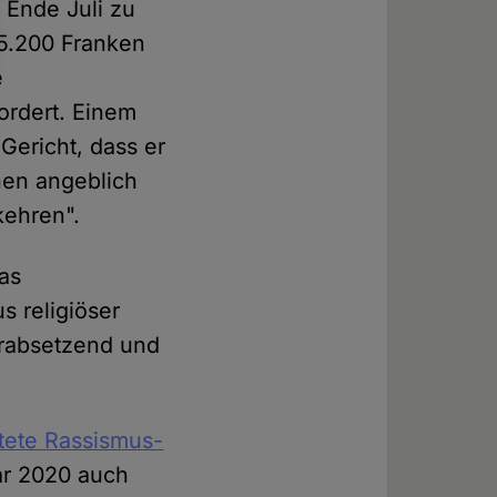
 Ende Juli zu
15.200 Franken
e
ordert. Einem
Gericht, dass er
inen angeblich
kehren".
as
 religiöser
erabsetzend und
tete Rassismus-
ar 2020 auch