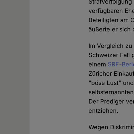
Strafverfolgung
verfügbaren Eh
Beteiligten am 
äußerte er sich
Im Vergleich zu
Schweizer Fall 
einem
SRF-Beri
Züricher Einkau
"böse Lust" und
selbsternannten 
Der Prediger ve
entziehen.
Wegen Diskrimi