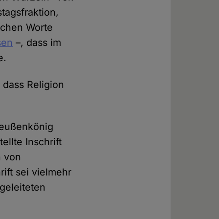
tagsfraktion,
schen Worte
sen
–, dass im
e.
, dass Religion
Preußenkönig
llte Inschrift
n von
rift sei vielmehr
bgeleiteten