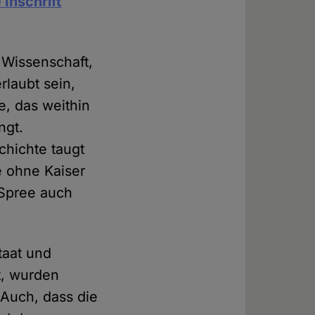
 Inschrift
d Wissenschaft,
rlaubt sein,
, das weithin
ngt.
chichte taugt
e ohne Kaiser
 Spree auch
taat und
t, wurden
 Auch, dass die