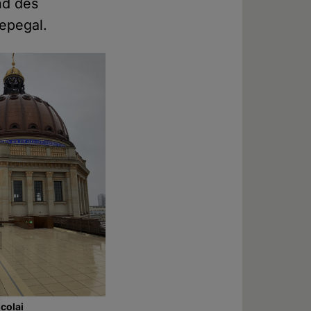
nd des
epegal.
colai