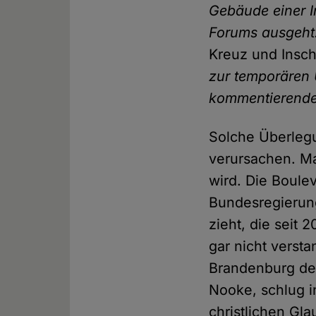
Gebäude einer I
Forums ausgeht
Kreuz und Inschr
zur temporären Ü
kommentierenden
Solche Überleg
verursachen. Ma
wird. Die Boule
Bundesregierun
zieht, die seit 
gar nicht verst
Brandenburg d
Nooke, schlug i
christlichen Gl