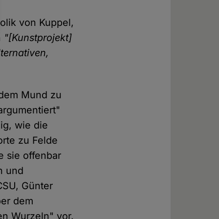
olik von Kuppel,
n
"[Kunstprojekt]
ternativen,
r dem Mund zu
argumentiert"
ig, wie die
rte zu Felde
e sie offenbar
in und
SU, Günter
ber dem
en Wurzeln" vor.