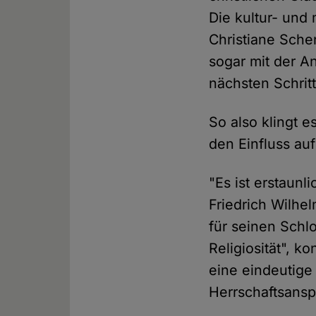
Die kultur- und
Christiane Sche
sogar mit der A
nächsten Schritt
So also klingt e
den Einfluss auf 
"Es ist erstaun
Friedrich Wilhel
für seinen Schl
Religiosität", k
eine eindeutige 
Herrschaftsans