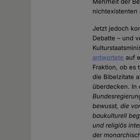
Mehrheit der Be
nichtexistenten
Jetzt jedoch k
Debatte – und v
Kulturstaatsmini
antwortete
auf 
Fraktion, ob es
die Bibelzitate 
überdecken. In 
Bundesregierung
bewusst, die vo
baukulturell beg
und religiös int
der monarchisch