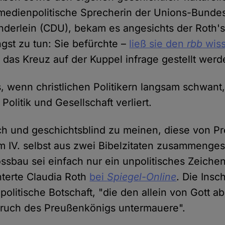
 medienpolitische Sprecherin der Unions-Bundes
nderlein (CDU), bekam es angesichts der Roth'
ngst zu tun: Sie befürchte –
ließ sie den
rbb
wis
 das Kreuz auf der Kuppel infrage gestellt werd
s, wenn christlichen Politikern langsam schwant
Politik und Gesellschaft verliert.
lich und geschichtsblind zu meinen, diese von 
m IV. selbst aus zwei Bibelzitaten zusammengeste
ossbau sei einfach nur ein unpolitisches Zeiche
onterte Claudia Roth
bei
Spiegel-Online
. Die Insch
politische Botschaft, "die den allein von Gott a
pruch des Preußenkönigs untermauere".