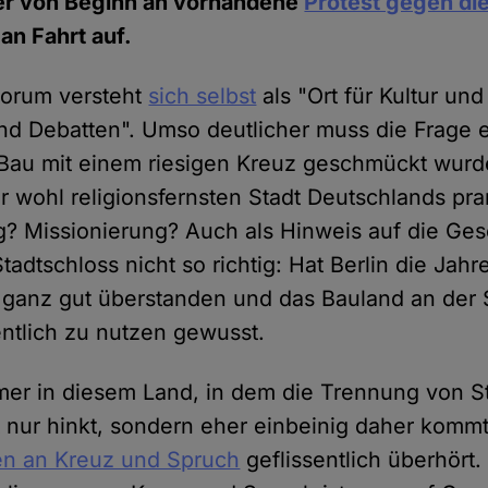
er von Beginn an vorhandene
Protest gegen die
an Fahrt auf.
orum versteht
sich selbst
als "Ort für Kultur un
nd Debatten". Umso deutlicher muss die Frage e
Bau mit einem riesigen Kreuz geschmückt wurde
r wohl religionsfernsten Stadt Deutschlands pra
? Missionierung? Auch als Hinweis auf die Ges
adtschloss nicht so richtig: Hat Berlin die Jahr
 ganz gut überstanden und das Bauland an der
ntlich zu nutzen gewusst.
er in diesem Land, in dem die Trennung von S
t nur hinkt, sondern eher einbeinig daher komm
en an Kreuz und Spruch
geflissentlich überhört.