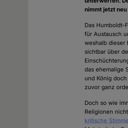
unterwerfen. D
nimmt jetzt neu 
Das Humboldt-F
für Austausch u
weshalb dieser 
sichtbar über de
Einschüchterung
das ehemalige St
und König doch
zuvor ganz orde
Doch so wie imm
Religionen nich
kritische Stimm