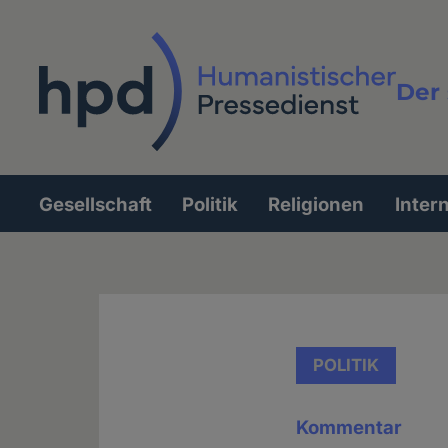
Direkt
zum
Inhalt
Der 
Vollt
Gesellschaft
Politik
Religionen
Inter
Hauptnavigation
POLITIK
Kommentar