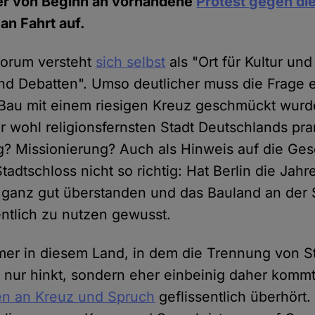
er von Beginn an vorhandene
Protest gegen die
an Fahrt auf.
orum versteht
sich selbst
als "Ort für Kultur un
nd Debatten". Umso deutlicher muss die Frage e
Bau mit einem riesigen Kreuz geschmückt wurde
r wohl religionsfernsten Stadt Deutschlands pra
? Missionierung? Auch als Hinweis auf die Ges
adtschloss nicht so richtig: Hat Berlin die Jahr
 ganz gut überstanden und das Bauland an der
ntlich zu nutzen gewusst.
er in diesem Land, in dem die Trennung von S
t nur hinkt, sondern eher einbeinig daher komm
en an Kreuz und Spruch
geflissentlich überhört.