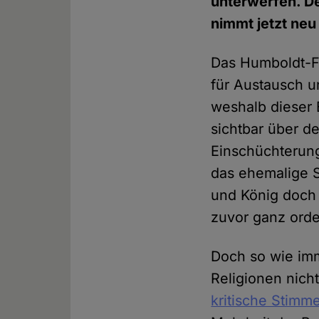
unterwerfen. D
nimmt jetzt neu 
Das Humboldt-F
für Austausch u
weshalb dieser 
sichtbar über de
Einschüchterung
das ehemalige St
und König doch
zuvor ganz orde
Doch so wie imm
Religionen nich
kritische Stimm