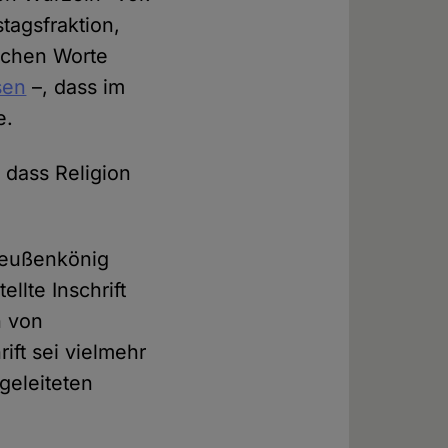
tagsfraktion,
schen Worte
sen
–, dass im
e.
, dass Religion
Preußenkönig
llte Inschrift
n von
rift sei vielmehr
bgeleiteten