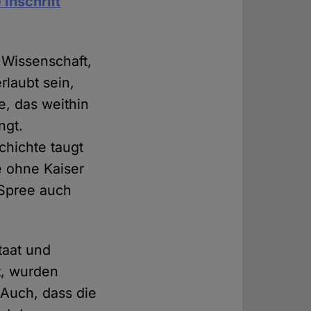
 Inschrift
d Wissenschaft,
rlaubt sein,
, das weithin
ngt.
chichte taugt
e ohne Kaiser
 Spree auch
taat und
t, wurden
 Auch, dass die