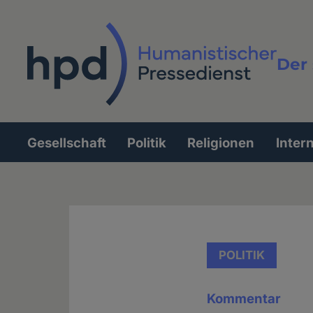
Direkt
zum
Inhalt
Der 
Vollt
Gesellschaft
Politik
Religionen
Inter
Hauptnavigation
POLITIK
Kommentar