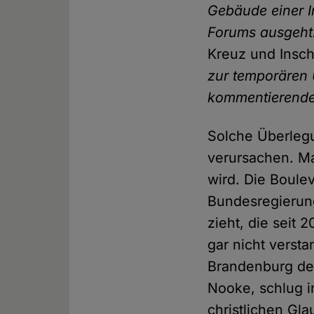
Gebäude einer I
Forums ausgeht
Kreuz und Inschr
zur temporären Ü
kommentierenden
Solche Überleg
verursachen. Ma
wird. Die Boule
Bundesregierun
zieht, die seit 
gar nicht verst
Brandenburg d
Nooke, schlug i
christlichen Gl