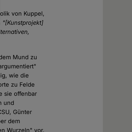
olik von Kuppel,
n
"[Kunstprojekt]
ternativen,
r dem Mund zu
argumentiert"
ig, wie die
rte zu Felde
e sie offenbar
in und
SU, Günter
ber dem
en Wurzeln" vor.