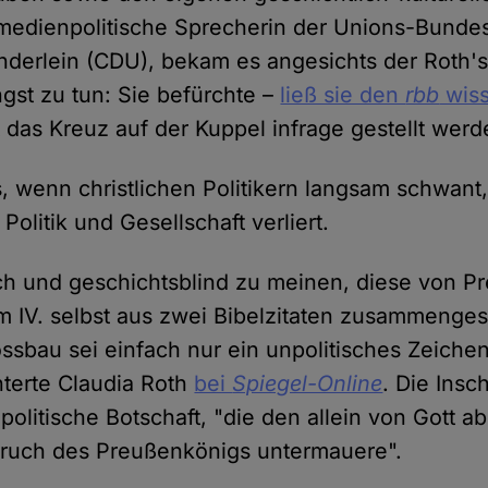
 medienpolitische Sprecherin der Unions-Bundes
nderlein (CDU), bekam es angesichts der Roth'
ngst zu tun: Sie befürchte –
ließ sie den
rbb
wis
 das Kreuz auf der Kuppel infrage gestellt werd
s, wenn christlichen Politikern langsam schwant
Politik und Gesellschaft verliert.
lich und geschichtsblind zu meinen, diese von 
m IV. selbst aus zwei Bibelzitaten zusammengeste
ossbau sei einfach nur ein unpolitisches Zeiche
onterte Claudia Roth
bei
Spiegel-Online
. Die Insch
politische Botschaft, "die den allein von Gott a
pruch des Preußenkönigs untermauere".