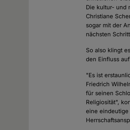
Die kultur- und
Christiane Sche
sogar mit der A
nächsten Schritt
So also klingt e
den Einfluss auf 
"Es ist erstaun
Friedrich Wilhel
für seinen Schl
Religiosität", k
eine eindeutige 
Herrschaftsans