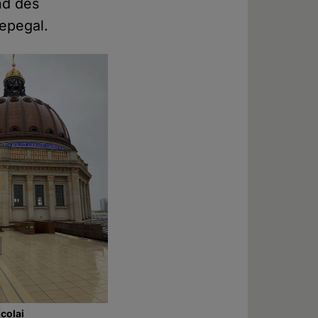
nd des
epegal.
colai