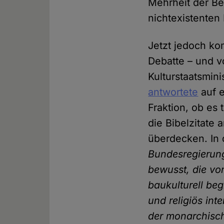
Mehrheit der Be
nichtexistenten
Jetzt jedoch k
Debatte – und v
Kulturstaatsmini
antwortete
auf 
Fraktion, ob es
die Bibelzitate 
überdecken. In 
Bundesregierung
bewusst, die vo
baukulturell beg
und religiös int
der monarchisch