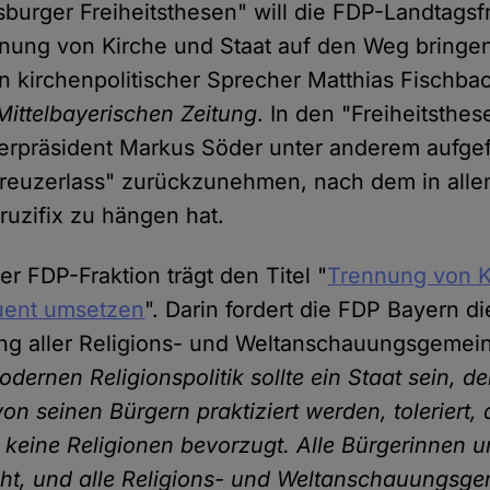
burger Freiheitsthesen" will die FDP-Landtagsfr
nung von Kirche und Staat auf den Weg bringen. 
 kirchenpolitischer Sprecher Matthias Fischba
Mittelbayerischen Zeitung
. In den "Freiheitsthe
erpräsident Markus Söder unter anderem aufgef
euzerlass" zurückzunehmen, nach dem in allen
uzifix zu hängen hat.
r FDP-Fraktion trägt den Titel "
Trennung von K
uent umsetzen
". Darin fordert die FDP Bayern di
ng aller Religions- und Weltanschauungsgemein
odernen Religionspolitik sollte ein Staat sein, de
von seinen Bürgern praktiziert werden, toleriert,
r keine Religionen bevorzugt. Alle Bürgerinnen 
cht, und alle Religions- und Weltanschauungsg