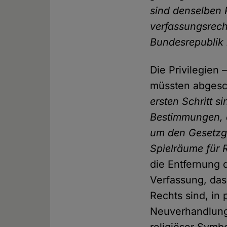
sind denselben R
verfassungsrecht
Bundesrepublik b
Die Privilegien
müssten abgesch
ersten Schritt s
Bestimmungen, di
um den Gesetzg
Spielräume für 
die Entfernung 
Verfassung, das
Rechts sind, in
Neuverhandlung