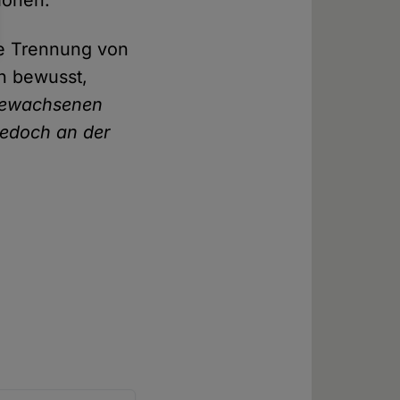
tionen.
ge Trennung von
rn bewusst,
 gewachsenen
 jedoch an der