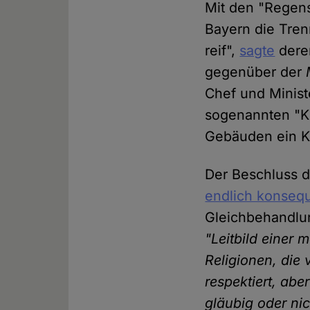
Mit den "Regens
Bayern die Tren
reif",
sagte
deren
gegenüber der
Chef und Minist
sogenannten "Kr
Gebäuden ein Kr
Der Beschluss de
endlich konseq
Gleichbehandlu
"Leitbild einer m
Religionen, die 
respektiert, abe
gläubig oder ni