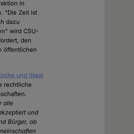
aktion in
"Die Zeit ist
ch dazu
sen" wird CSU-
ordert, den
 öffentlichen
irche und Staat
e rechtliche
schaften.
r alle
 akzeptiert und
und Bürger, ob
emeinschaften