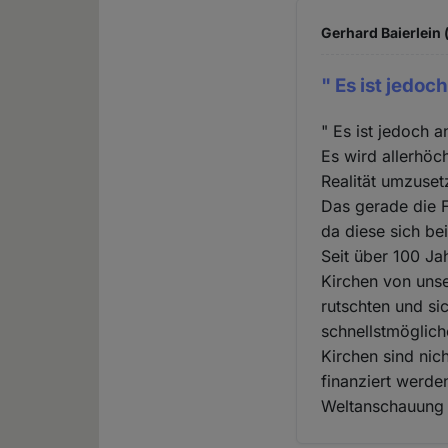
Gerhard Baierlein 
" Es ist jedoch
" Es ist jedoch a
Es wird allerhöc
Realität umzuset
Das gerade die 
da diese sich be
Seit über 100 Ja
Kirchen von unse
rutschten und si
schnellstmöglich
Kirchen sind nic
finanziert werde
Weltanschauung d