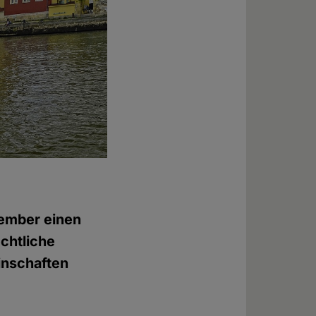
vember einen
echtliche
inschaften