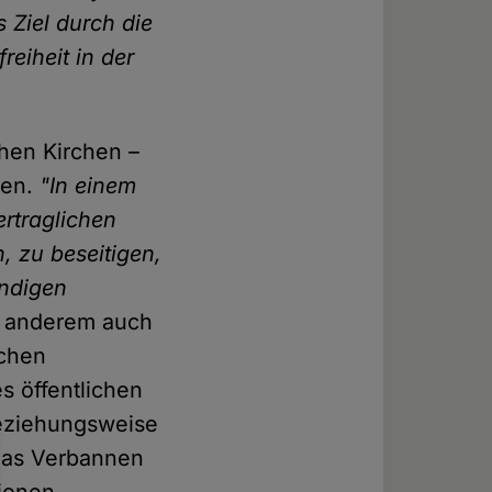
s Ziel durch die
reiheit in der
chen Kirchen –
ien.
"In einem
ertraglichen
, zu beseitigen,
ndigen
r anderem auch
schen
s öffentlichen
beziehungsweise
das Verbannen