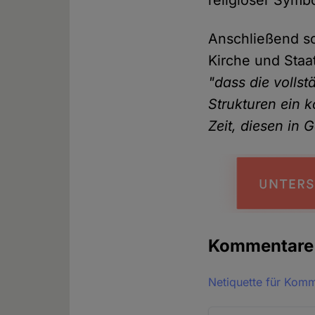
religiöser Symbo
Anschließend s
Kirche und Staa
"dass die volls
Strukturen ein k
Zeit, diesen in 
Kommentar
Netiquette für Kom