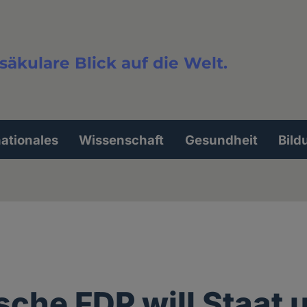
säkulare Blick auf die Welt.
extsuche
nationales
Wissenschaft
Gesundheit
Bild
sche FDP will Staat 