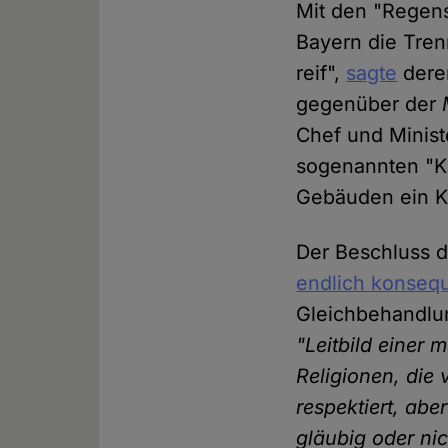
Mit den "Regens
Bayern die Tren
reif",
sagte
deren
gegenüber der
Chef und Minist
sogenannten "Kr
Gebäuden ein Kr
Der Beschluss de
endlich konseq
Gleichbehandlu
"Leitbild einer m
Religionen, die 
respektiert, abe
gläubig oder ni