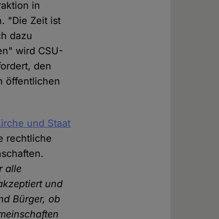
aktion in
"Die Zeit ist
ch dazu
sen" wird CSU-
ordert, den
 öffentlichen
irche und Staat
e rechtliche
schaften.
r alle
 akzeptiert und
und Bürger, ob
emeinschaften