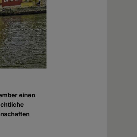
vember einen
echtliche
inschaften