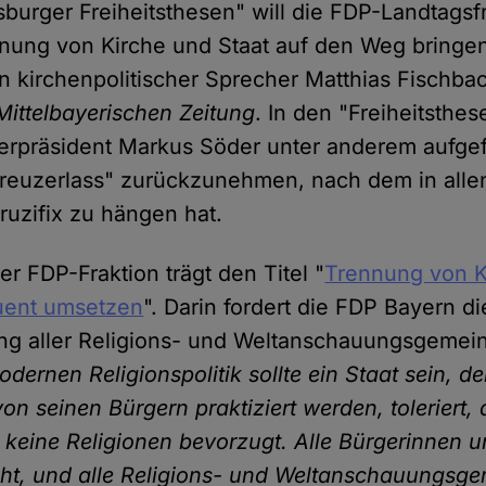
burger Freiheitsthesen" will die FDP-Landtagsfr
nung von Kirche und Staat auf den Weg bringen. 
 kirchenpolitischer Sprecher Matthias Fischba
Mittelbayerischen Zeitung
. In den "Freiheitsthe
erpräsident Markus Söder unter anderem aufgef
euzerlass" zurückzunehmen, nach dem in allen
uzifix zu hängen hat.
r FDP-Fraktion trägt den Titel "
Trennung von K
uent umsetzen
". Darin fordert die FDP Bayern di
ng aller Religions- und Weltanschauungsgemein
odernen Religionspolitik sollte ein Staat sein, de
von seinen Bürgern praktiziert werden, toleriert,
r keine Religionen bevorzugt. Alle Bürgerinnen 
cht, und alle Religions- und Weltanschauungsg