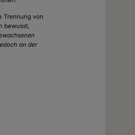
tionen.
ge Trennung von
rn bewusst,
 gewachsenen
 jedoch an der