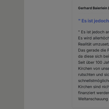
Gerhard Baierlein 
" Es ist jedoch
" Es ist jedoch a
Es wird allerhöc
Realität umzuset
Das gerade die 
da diese sich be
Seit über 100 Ja
Kirchen von unse
rutschten und si
schnellstmöglich
Kirchen sind nic
finanziert werde
Weltanschauung d