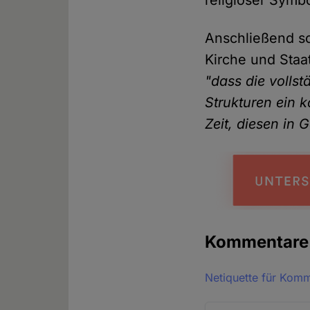
religiöser Symbo
Anschließend s
Kirche und Staa
"dass die volls
Strukturen ein k
Zeit, diesen in 
Kommentar
Netiquette für Kom