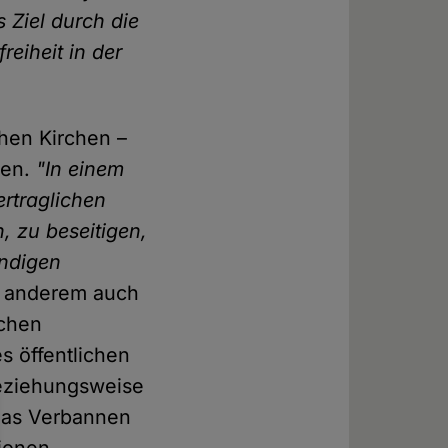
s Ziel durch die
reiheit in der
chen Kirchen –
ien.
"In einem
ertraglichen
, zu beseitigen,
ndigen
r anderem auch
schen
s öffentlichen
beziehungsweise
das Verbannen