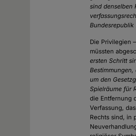
sind denselben R
verfassungsrecht
Bundesrepublik b
Die Privilegien
müssten abgesch
ersten Schritt s
Bestimmungen, di
um den Gesetzg
Spielräume für 
die Entfernung 
Verfassung, das
Rechts sind, in
Neuverhandlung