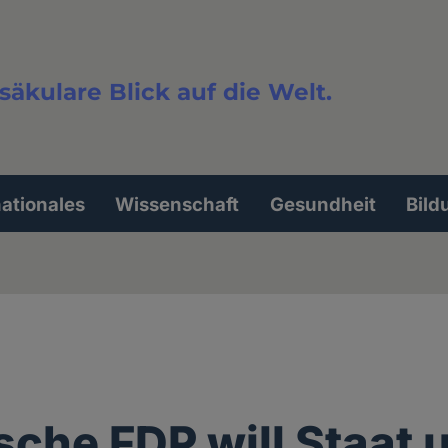
säkulare Blick auf die Welt.
extsuche
nationales
Wissenschaft
Gesundheit
Bild
sche FDP will Staat 