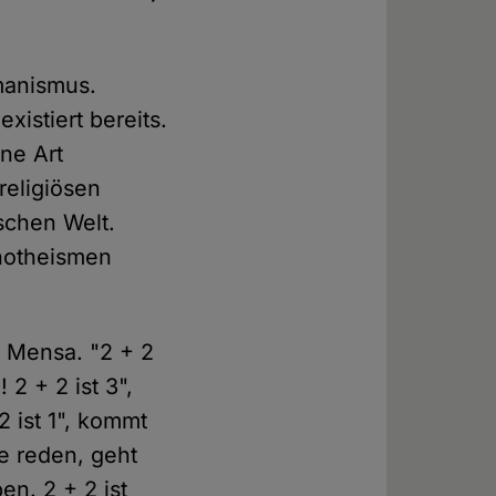
umanismus.
istiert bereits.
ine Art
religiösen
schen Welt.
onotheismen
r Mensa. "2 + 2
 2 + 2 ist 3",
2 ist 1", kommt
e reden, geht
en. 2 + 2 ist