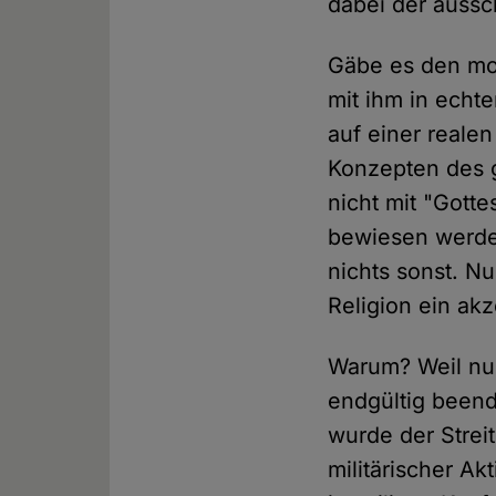
dabei der auss
Gäbe es den mon
mit ihm in echt
auf einer reale
Konzepten des 
nicht mit "Gotte
bewiesen werden
nichts sonst. N
Religion ein akz
Warum? Weil nur 
endgültig beend
wurde der Strei
militärischer A