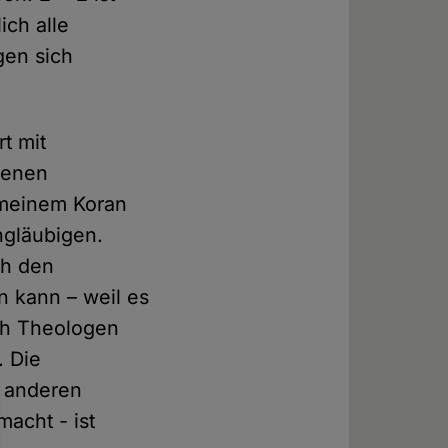
ich alle
gen sich
rt mit
genen
n meinem Koran
ngläubigen.
ch den
n kann – weil es
ich Theologen
. Die
r anderen
acht - ist