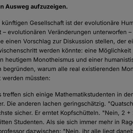
en Ausweg aufzuzeigen.
r künftigen Gesellschaft ist der evolutionäre H
 – evolutionären Veränderungen unterworfen – ex
e einen Vorschlag zur Diskussion stellen, der e
wischenschritt werden könnte: eine Möglichkeit 
n heutigem Monotheismus und einer humanisti
ch begründen, warum alle real existierenden M
t werden müssten:
Es treffen sich einige Mathematikstudenten in de
ner. Die anderen lachen geringschätzig. "Quatsch!
hste sicher. Er erntet Kopfschütteln. "Nein, 2 + 
itten Studenten. Als sie sich immer mehr in Rag
ofessor dazwischen: "Nein, ihr alle liegt daneb