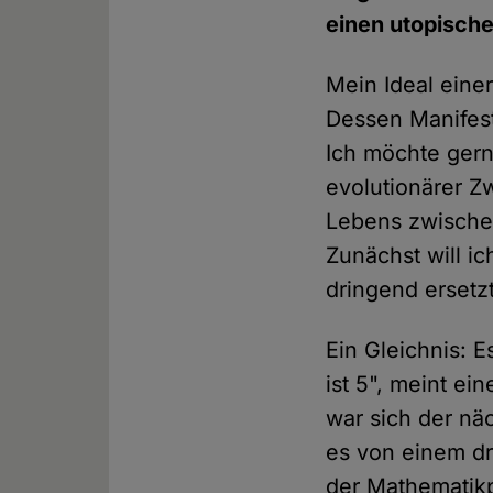
einen utopisch
Mein Ideal eine
Dessen Manifest
Ich möchte gern
evolutionärer Z
Lebens zwische
Zunächst will i
dringend ersetz
Ein Gleichnis: 
ist 5", meint ei
war sich der näc
es von einem dr
der Mathematikpr