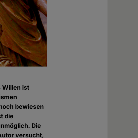
 Willen ist
eismen
, noch bewiesen
t die
unmöglich. Die
Autor versucht,