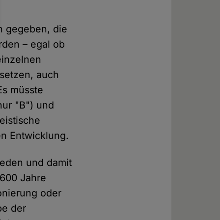
n gegeben, die
rden – egal ob
einzelnen
setzen, auch
 Es müsste
nur "B") und
eistische
en Entwicklung.
hieden und damit
.600 Jahre
ionierung oder
be der