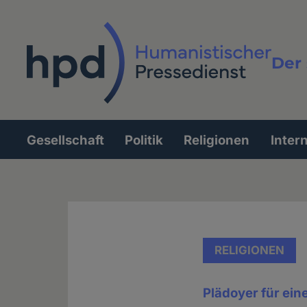
Direkt
zum
Inhalt
Der 
Vollt
Gesellschaft
Politik
Religionen
Inter
Hauptnavigation
RELIGIONEN
Plädoyer für ei