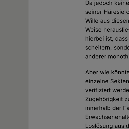
Da jedoch keine
seiner Häresie 
Wille aus diese
Weise herauslie
hierbei ist, da
scheitern, sond
anderer monothe
Aber wie könnten
einzelne Sekten
verifiziert wer
Zugehörigkeit zu
innerhalb der Fa
Erwachsenenalte
Loslösung aus d