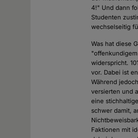
4!" Und dann fol
Studenten zusti
wechselseitig f
Was hat diese Ge
"offenkundigem 
widerspricht. 1
vor. Dabei ist 
Während jedoch 
versierten und 
eine stichhaltig
schwer damit, a
Nichtbeweisbark
Faktionen mit i