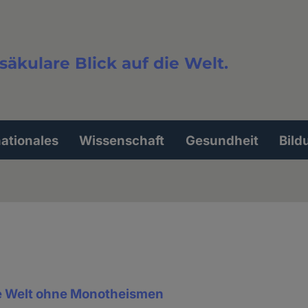
säkulare Blick auf die Welt.
extsuche
nationales
Wissenschaft
Gesundheit
Bild
ne Welt ohne Monotheismen