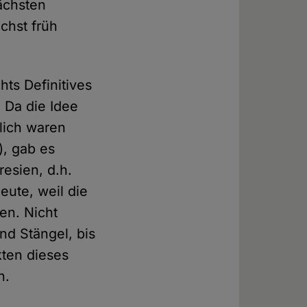
ächsten
chst früh
hts Definitives
. Da die Idee
lich waren
), gab es
resien, d.h.
ute, weil die
en. Nicht
nd Stängel, bis
kten dieses
n.