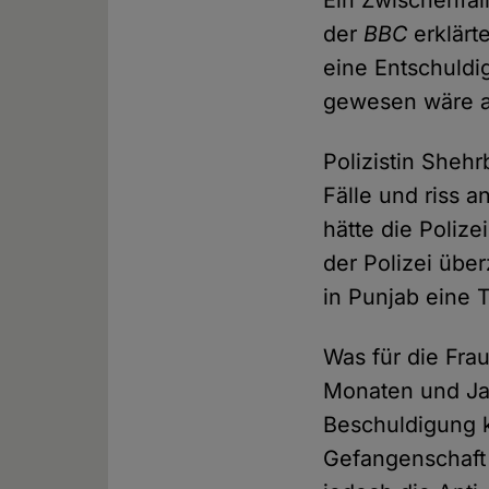
Ein Zwischenfall
der
BBC
erklärt
eine Entschuldi
gewesen wäre al
Polizistin Sheh
Fälle und riss a
hätte die Polize
der Polizei über
in Punjab eine 
Was für die Frau
Monaten und Ja
Beschuldigung k
Gefangenschaft 