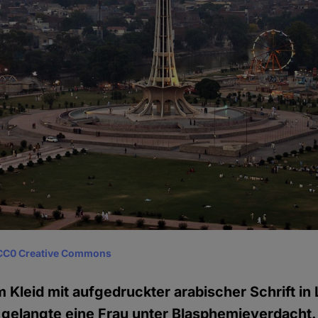
CC0 Creative Commons
m Kleid mit aufgedruckter arabischer Schrift in
 gelangte eine Frau unter Blasphemieverdacht.