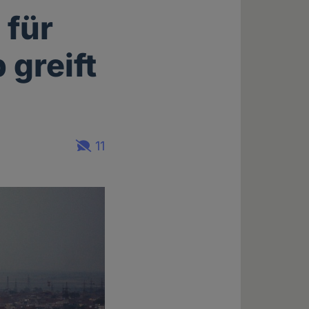
 für
 greift
11