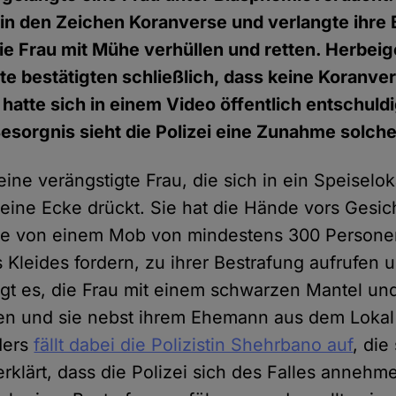
n den Zeichen Koranverse und verlangte ihre 
die Frau mit Mühe verhüllen und retten. Herbei
rte bestätigten schließlich, dass keine Koranv
hatte sich in einem Video öffentlich entschuldi
Besorgnis sieht die Polizei eine Zunahme solcher
ine verängstigte Frau, die sich in ein Speiselok
n eine Ecke drückt. Sie hat die Hände vors Gesi
ie von einem Mob von mindestens 300 Personen
 Kleides fordern, zu ihrer Bestrafung aufrufen u
ingt es, die Frau mit einem schwarzen Mantel u
en und sie nebst ihrem Ehemann aus dem Lokal 
ders
fällt dabei die Polizistin Shehrbano auf
, di
erklärt, dass die Polizei sich des Falles annehm