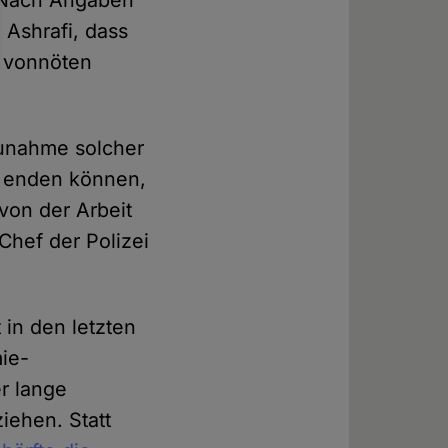
e. Nach Angaben
 Ashrafi, dass
r vonnöten
Zunahme solcher
te enden können,
 von der Arbeit
Chef der Polizei
 in den letzten
ie-
r lange
iehen. Statt