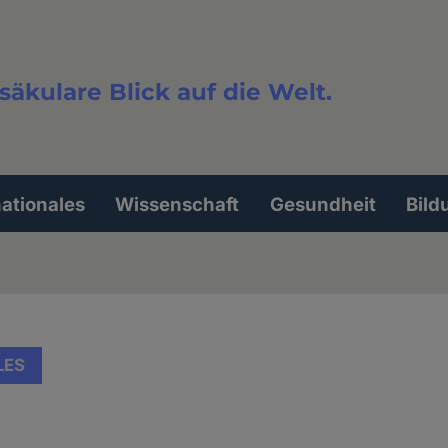
säkulare Blick auf die Welt.
extsuche
nationales
Wissenschaft
Gesundheit
Bild
LES