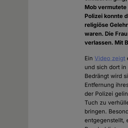
Mob vermutete i
Polizei konnte 
religiöse Geleh
waren. Die Frau 
verlassen. Mit 
Ein
Video zeigt
e
und sich dort i
Bedrängt wird s
Entfernung ihres
der Polizei gel
Tuch zu verhüll
bringen. Beson
entgegenstellt, 