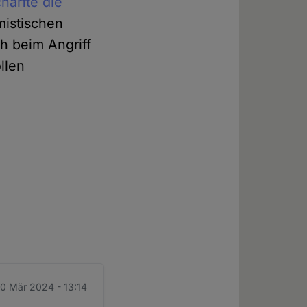
härfte die
amistischen
h beim Angriff
llen
.
20 Mär 2024 - 13:14