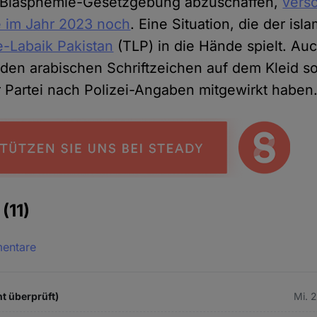
i-Blasphemie-Gesetzgebung abzuschaffen,
versc
e im Jahr 2023 noch
. Eine Situation, die der isl
-Labaik Pakistan
(TLP) in die Hände spielt. Auc
t den arabischen Schriftzeichen auf dem Kleid so
r Partei nach Polizei-Angaben mitgewirkt haben
e
(11)
mentare
ht überprüft)
Mi. 