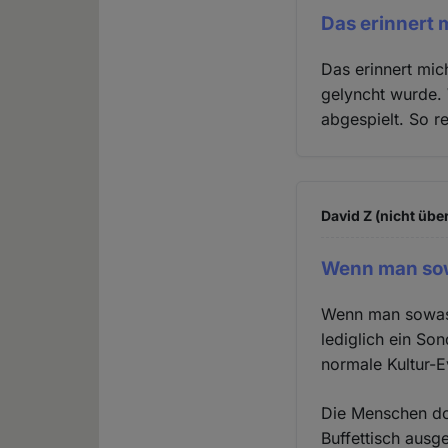
Das erinnert 
Das erinnert mic
gelyncht wurde. 
abgespielt. So r
David Z (nicht übe
Wenn man sow
Wenn man sowas l
lediglich ein So
normale Kultur-Ev
Die Menschen do
Buffettisch ausg