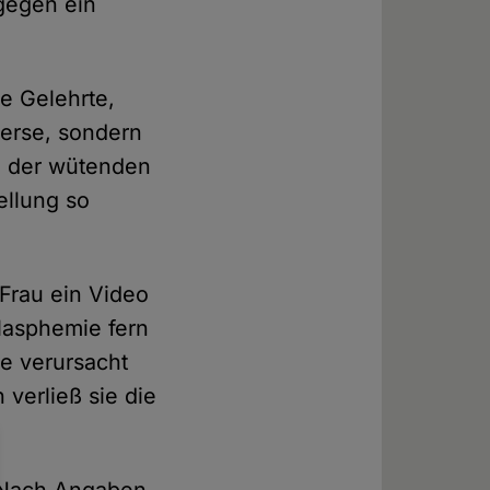
 gegen ein
se Gelehrte,
verse, sondern
m der wütenden
ellung so
Frau ein Video
Blasphemie fern
ie verursacht
 verließ sie die