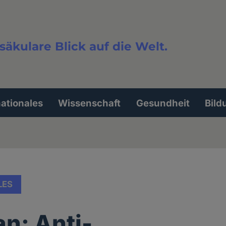
säkulare Blick auf die Welt.
extsuche
nationales
Wissenschaft
Gesundheit
Bild
LES
an: Anti-