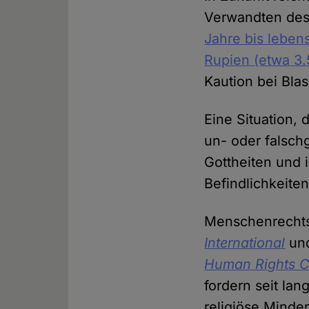
Verwandten des
Jahre bis leben
Rupien (etwa 3.
Kaution bei Bla
Eine Situation, 
un- oder falsch
Gottheiten und 
Befindlichkeite
Menschenrechts
International
und
Human Rights C
fordern seit la
religiöse Minder