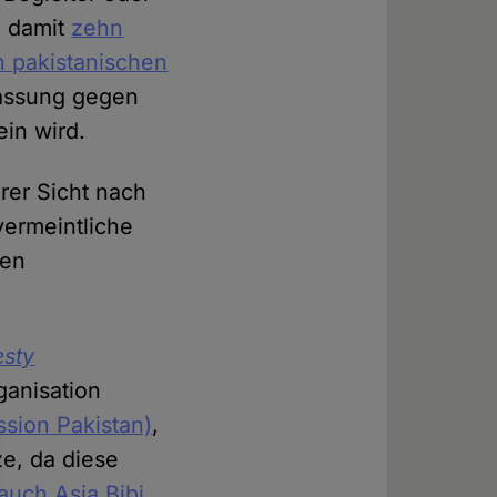
, damit
zehn
n pakistanischen
lassung gegen
in wird.
hrer Sicht nach
vermeintliche
nen
sty
ganisation
ion Pakistan)
,
e, da diese
auch Asia Bibi