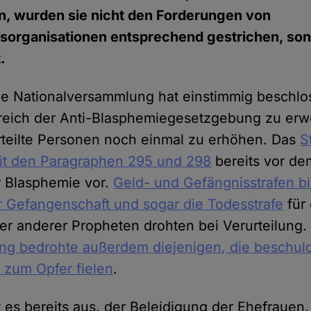
en, wurden sie nicht den Forderungen von
organisationen entsprechend gestrichen, sond
.
he Nationalversammlung hat einstimmig beschlo
ich der Anti-Blasphemiegesetzgebung zu erwe
urteilte Personen noch einmal zu erhöhen. Das
S
mit den Paragraphen 295 und 298
bereits vor de
r Blasphemie vor.
Geld- und Gefängnisstrafen bi
r Gefangenschaft und sogar die Todesstrafe
für 
 anderer Propheten drohten bei Verurteilung
ng bedrohte außerdem diejenigen, die beschul
zum Opfer fielen
.
t es bereits aus, der Beleidigung der Ehefrauen,