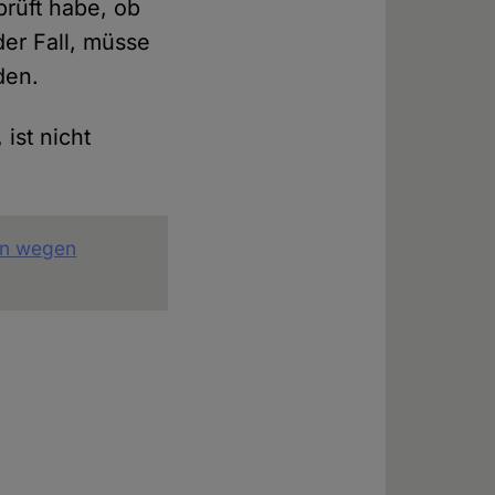
prüft habe, ob
der Fall, müsse
den.
 ist nicht
tan wegen