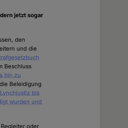
ern jetzt sogar
ssen, den
itern und die
trafgesetzbuch
m Beschluss
s hin zu
die Beleidigung
.
Lynchjustiz bis
digt wurden und
 Begleiter oder