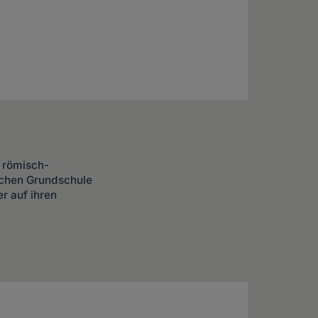
e römisch-
ischen Grundschule
r auf ihren