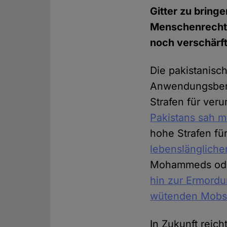
Gitter zu bring
Menschenrechts
noch verschärft
Die pakistanisc
Anwendungsbere
Strafen für ver
Pakistans sah 
hohe Strafen fü
lebenslängliche
Mohammeds oder
hin zur Ermordu
wütenden Mobs 
In Zukunft reich