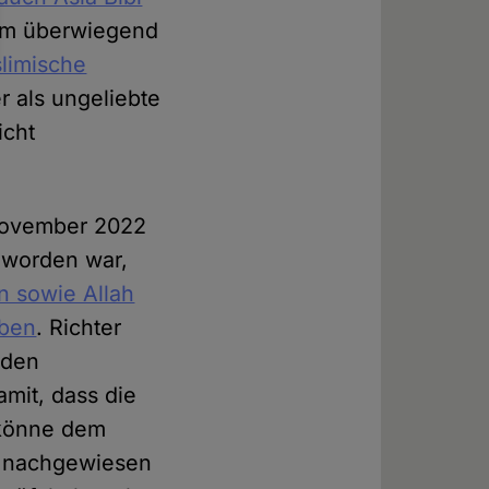
 im überwiegend
limische
r als ungeliebte
icht
 November 2022
 worden war,
n sowie Allah
aben
. Richter
 den
mit, dass die
 könne dem
le nachgewiesen