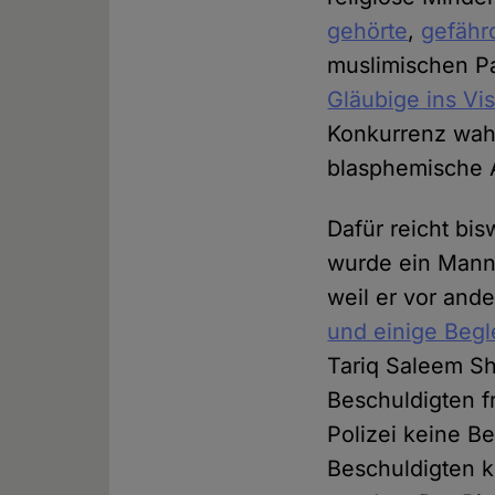
gehörte
,
gefähr
muslimischen P
Gläubige ins Vi
Konkurrenz wahr
blasphemische 
Dafür reicht bi
wurde ein Mann 
weil er vor an
und einige Beg
Tariq Saleem Sh
Beschuldigten f
Polizei keine 
Beschuldigten k