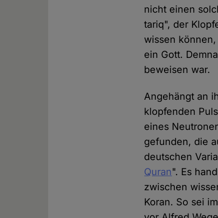
nicht einen solc
tariq", der Klo
wissen können, 
ein Gott. Demna
beweisen war.
Angehängt an ih
klopfenden Puls
eines Neutronen
gefunden, die au
deutschen Varia
Quran
". Es han
zwischen wissen
Koran. So sei i
vor Alfred Weg