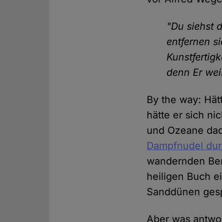
"Du siehst d
entfernen si
Kunstfertigk
denn Er weiß
By the way: Hät
hätte er sich n
und Ozeane dad
Dampfnudel dur
wandernden Ber
heiligen Buch ei
Sanddünen gesp
Aber was antwor