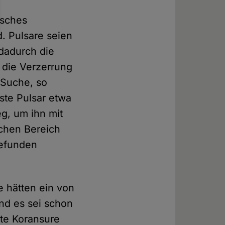
isches
d. Pulsare seien
dadurch die
 die Verzerrung
-Suche, so
ste Pulsar etwa
eg, um ihn mit
chen Bereich
gefunden
e hätten ein von
nd es sei schon
rte Koransure