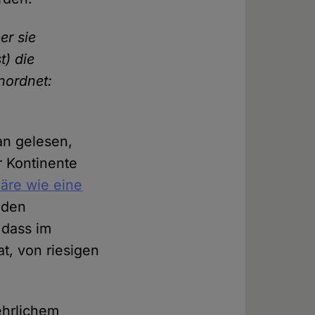
er sie
t) die
anordnet:
an gelesen,
r Kontinente
äre wie eine
 den
 dass im
at, von riesigen
ehrlichem