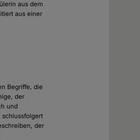
hülerin aus dem
tiert aus einer
n Begriffe, die
eschreiben, der