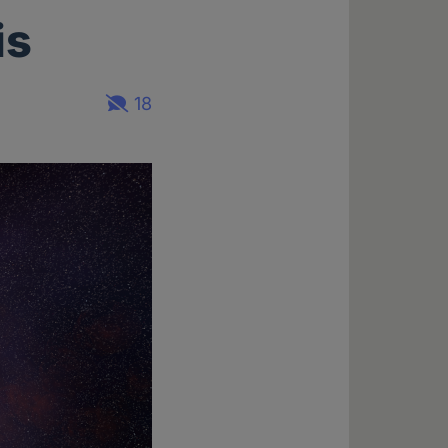
is
18