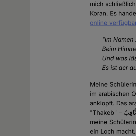
mich schließlich
Koran. Es handel
online verfügb
"Im Namen A
Beim Himme
Und was läs
Es ist der d
Meine Schülerin 
im arabischen Original vor
anklopft. Das arabische Wor
"Thakeb" – ثَّاقِبُ – sei derjenige, der ein Loch macht. Der Koran, schlussfolgert
meine Schülerin
ein Loch macht.