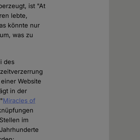
erzeugt, ist "At
ren lebte,
as könnte nur
dum, was zu
i des
zeitverzerrung
 einer Website
ägt in der
"
Miracles of
rknüpfungen
Stellen im
 Jahrhunderte
den: