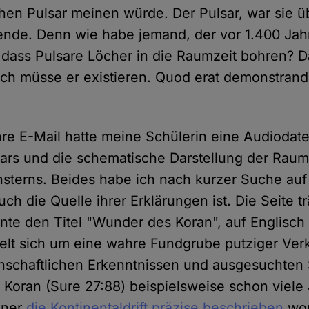
hen Pulsar meinen würde. Der Pulsar, war sie üb
pfende. Denn wie habe jemand, der vor 1.400 Jah
dass Pulsare Löcher in die Raumzeit bohren? D
ch müsse er existieren. Quod erat demonstran
re E-Mail hatte meine Schülerin eine Audiodate
ars und die schematische Darstellung der Raum
sterns. Beides habe ich nach kurzer Suche auf
ch die Quelle ihrer Erklärungen ist. Die Seite tr
nte den Titel "Wunder des Koran", auf Englisch 
delt sich um eine wahre Fundgrube putziger Ve
schaftlichen Erkenntnissen und ausgesuchten 
m Koran (Sure 27:88) beispielsweise schon viele
ener
die Kontinentaldrift präzise beschrieben
wor