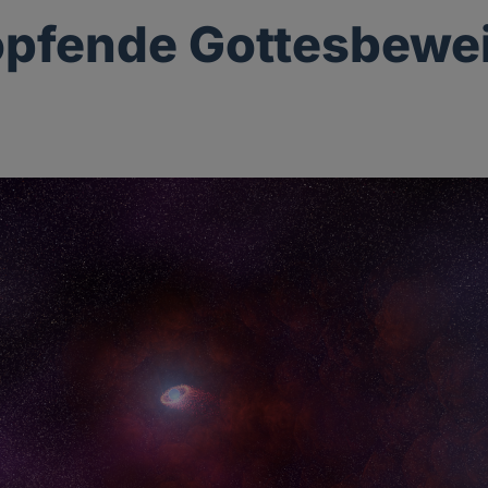
opfende Gottesbewe
g