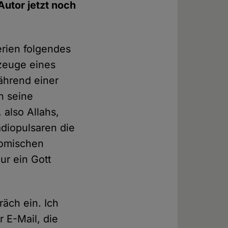
utor jetzt noch
erien folgendes
zeuge eines
ährend einer
n seine
 also Allahs,
adiopulsaren die
nomischen
ur ein Gott
äch ein. Ich
 E-Mail, die