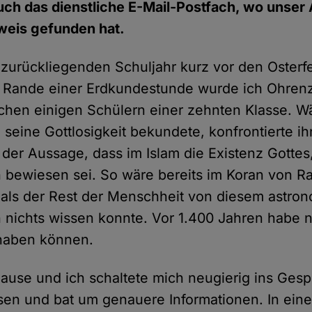
h das dienstliche E-Mail-Postfach, wo unser A
weis gefunden hat.
m zurückliegenden Schuljahr kurz vor den Osterf
 Rande einer Erdkundestunde wurde ich Ohren
hen einigen Schülern einer zehnten Klasse. W
 seine Gottlosigkeit bekundete, konfrontierte ih
 der Aussage, dass im Islam die Existenz Gottes,
h bewiesen sei. So wäre bereits im Koran von R
als der Rest der Menschheit von diesem astro
ichts wissen konnte. Vor 1.400 Jahren habe n
 haben können.
ause und ich schaltete mich neugierig ins Gespr
sen und bat um genauere Informationen. In einer