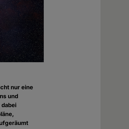
cht nur eine
ens und
 dabei
läne,
Aufgeräumt