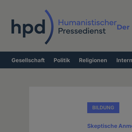
Direkt
zum
Inhalt
Der 
Vollt
Gesellschaft
Politik
Religionen
Inter
Hauptnavigation
BILDUNG
Skeptische Anm