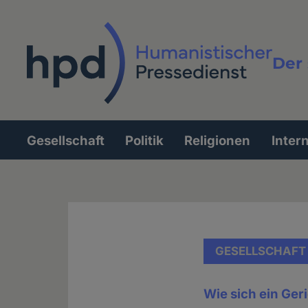
Direkt
zum
Inhalt
Der 
Vollt
Gesellschaft
Politik
Religionen
Inter
Hauptnavigation
GESELLSCHAFT
Wie sich ein Geri