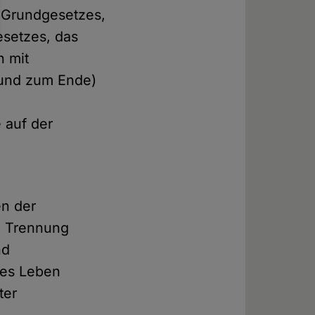
s Grundgesetzes,
esetzes, das
h mit
 und zum Ende)
 auf der
en der
ie Trennung
nd
tes Leben
ter