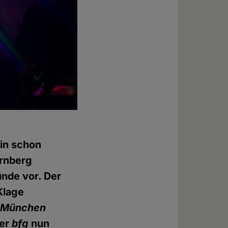
ein schon
ürnberg
ünde vor. Der
Klage
g) München
der
bfg
nun