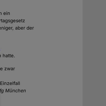
n ein
ertagsgesetz
niger, aber der
s
n hatte.
ge zwar
inzelfall
fg München