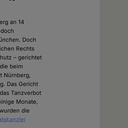
erg an 14
edoch
München
. Doch
lichen Rechts
hutz – gerichtet
 die beim
t Nürnberg,
g. Das Gericht
 das Tanzverbot
einige Monate,
 wurden die
atskanzlei