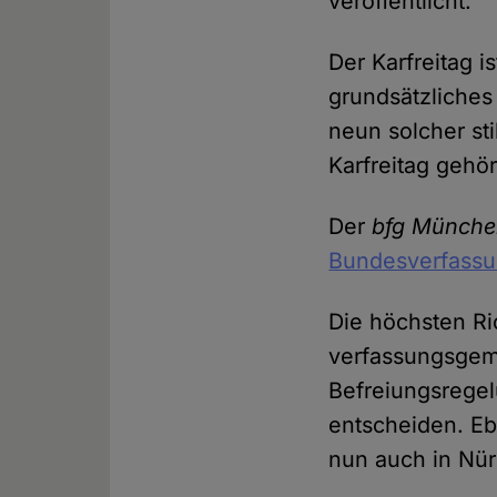
veröffentlicht.
Der Karfreitag i
grundsätzliches 
neun solcher st
Karfreitag gehö
Der
bfg Münch
Bundesverfassu
Die höchsten Ri
verfassungsgem
Befreiungsregel
entscheiden. E
nun auch in Nü