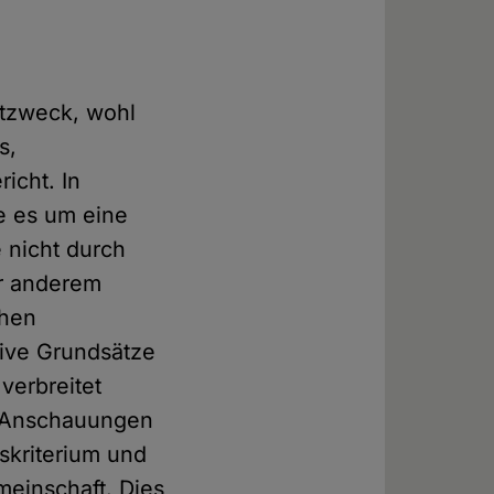
stzweck, wohl
s,
icht. In
e es um eine
 nicht durch
er anderem
chen
tive Grundsätze
verbreitet
n Anschauungen
gskriterium und
meinschaft. Dies