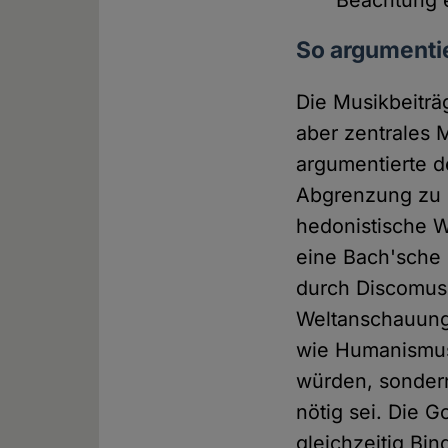
Beachtung e
So argumenti
Die Musikbeiträ
aber zentrales 
argumentierte 
Abgrenzung zu 
hedonistische 
eine Bach'sche 
durch Discomusik
Weltanschauungs
wie Humanismus,
würden, sonder
nötig sei. Die G
gleichzeitig Bi