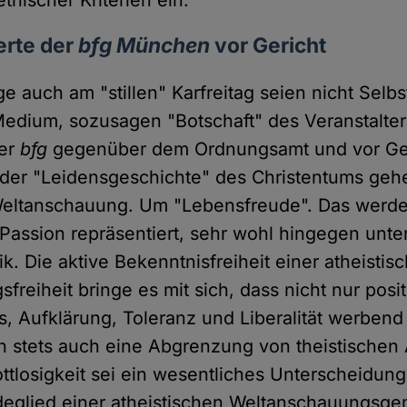
thischer Kriterien ein."
erte der
bfg München
vor Gericht
ge auch am "stillen" Karfreitag seien nicht Selb
Medium, sozusagen "Botschaft" des Veranstalter
der
bfg
gegenüber dem Ordnungsamt und vor Ger
der "Leidensgeschichte" des Christentums geh
Weltanschauung. Um "Lebensfreude". Das werde
Passion repräsentiert, sehr wohl hingegen unt
. Die aktive Bekenntnisfreiheit einer atheistis
freiheit bringe es mit sich, dass nicht nur posi
 Aufklärung, Toleranz und Liberalität werbend 
n stets auch eine Abgrenzung von theistische
ottlosigkeit sei ein wesentliches Unterscheidun
ndeglied einer atheistischen Weltanschauungsge