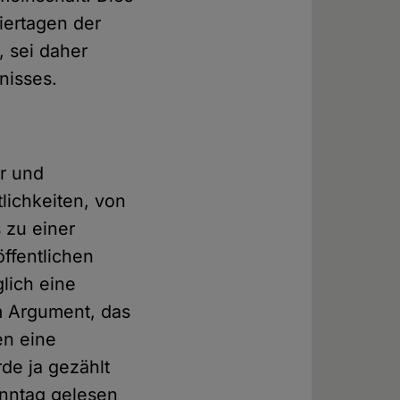
iertagen der
, sei daher
nisses.
hr und
lichkeiten, von
s zu einer
ffentlichen
lich eine
m Argument, das
en eine
e ja gezählt
onntag gelesen