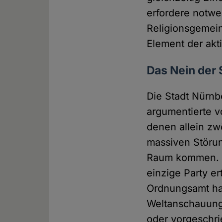
erfordere notw
Religionsgemein
Element der akt
Das Nein der 
Die Stadt Nürnb
argumentierte v
denen allein zwö
massiven Störun
Raum kommen. Ma
einzige Party e
Ordnungsamt hab
Weltanschauung
oder vorgeschri