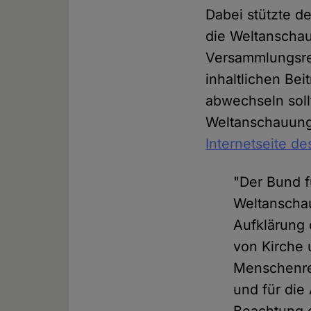
Dabei stützte d
die Weltanschau
Versammlungsrec
inhaltlichen Be
abwechseln soll
Weltanschauung 
Internetseite d
"Der Bund f
Weltanscha
Aufklärung 
von Kirche 
Menschenrec
und für die