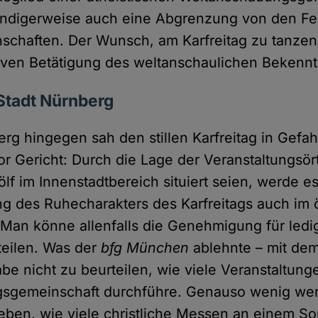
endigerweise auch eine Abgrenzung von den Fe
schaften. Der Wunsch, am Karfreitag zu tanzen
iven Betätigung des weltanschaulichen Bekennt
Stadt Nürnberg
erg hingegen sah den stillen Karfreitag in Gefa
or Gericht: Durch die Lage der Veranstaltungsört
lf im Innenstadtbereich situiert seien, werde e
g des Ruhecharakters des Karfreitags auch im ö
n könne allenfalls die Genehmigung für ledig
rteilen. Was der
bfg München
ablehnte – mit de
e nicht zu beurteilen, wie viele Veranstaltung
sgemeinschaft durchführe. Genauso wenig werd
eben, wie viele christliche Messen an einem S