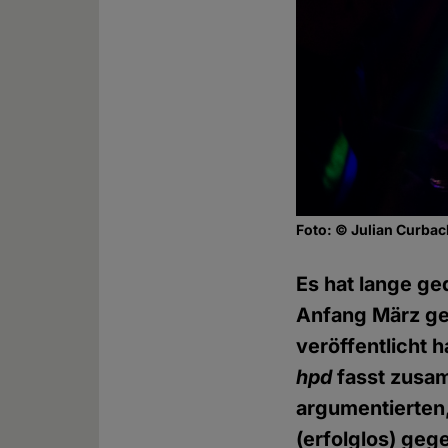
Foto: © Julian Curba
Es hat lange ge
Anfang März gef
veröffentlicht 
hpd
fasst zusam
argumentierten,
(erfolglos) geg