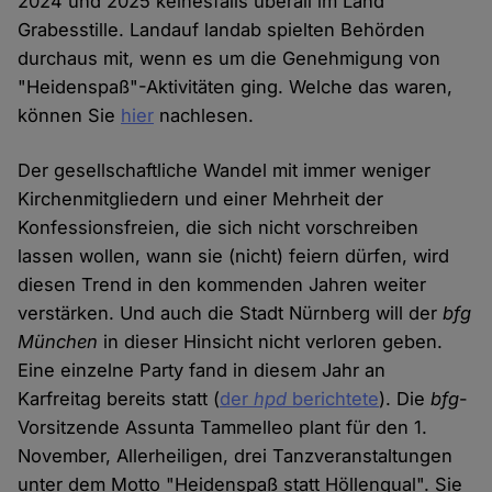
2024 und 2025 keinesfalls überall im Land
Grabesstille. Landauf landab spielten Behörden
durchaus mit, wenn es um die Genehmigung von
"Heidenspaß"-Aktivitäten ging. Welche das waren,
können Sie
hier
nachlesen.
Der gesellschaftliche Wandel mit immer weniger
Kirchenmitgliedern und einer Mehrheit der
Konfessionsfreien, die sich nicht vorschreiben
lassen wollen, wann sie (nicht) feiern dürfen, wird
diesen Trend in den kommenden Jahren weiter
verstärken. Und auch die Stadt Nürnberg will der
bfg
München
in dieser Hinsicht nicht verloren geben.
Eine einzelne Party fand in diesem Jahr an
Karfreitag bereits statt (
der
hpd
berichtete
). Die
bfg
-
Vorsitzende Assunta Tammelleo plant für den 1.
November, Allerheiligen, drei Tanzveranstaltungen
unter dem Motto "Heidenspaß statt Höllenqual". Sie