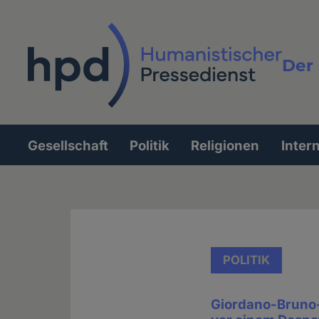
Direkt
zum
Inhalt
Der 
Vollt
Gesellschaft
Politik
Religionen
Inter
Hauptnavigation
POLITIK
Giordano-Bruno-S