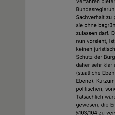
Verfahren biete
Bundesregierung 
Sachverhalt zu p
sie ohne begrün
zulassen darf. 
nun vorsieht, i
keinen juristis
Schutz der Bürg
daher sehr klar
(staatliche Ebe
Ebene). Kurzum:
politischen, so
Tatsächlich wär
gewesen, die Er
§103/104 zu ve