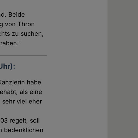
nd. Beide
ng von Thron
chts zu suchen,
raben."
Uhr):
Kanzlerin habe
habt, als eine
 sehr viel eher
3 regelt, soll
h bedenklichen