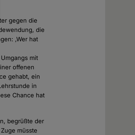
ter gegen die
edewendung, die
agen: ‚Wer hat
s Umgangs mit
einer offenen
nce gehabt, ein
Lehrstunde in
Diese Chance hat
en, begrüßte der
em Zuge müsste