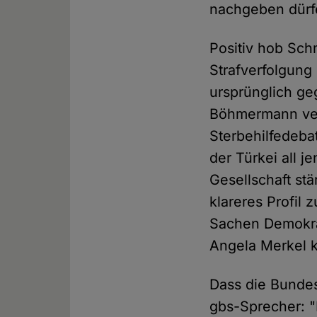
nachgeben dürf
Positiv hob Sch
Strafverfolgung
ursprünglich ge
Böhmermann ver
Sterbehilfedeba
der Türkei all j
Gesellschaft st
klareres Profil
Sachen Demokrat
Angela Merkel k
Dass die Bundes
gbs-Sprecher: "D