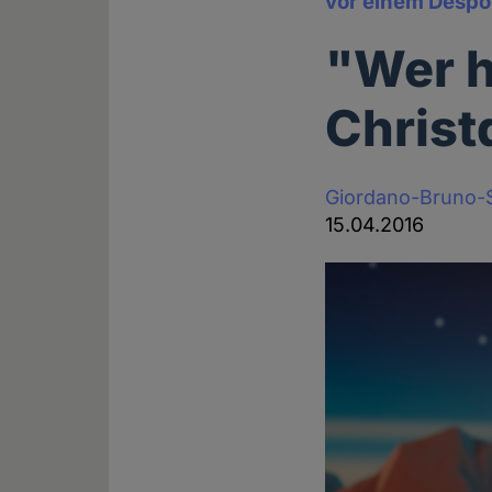
vor einem Despo
"Wer 
Christ
Giordano-Bruno-S
15.04.2016