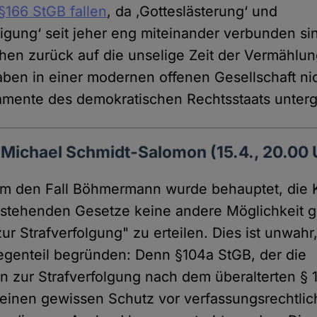
§166 StGB fallen
, da ‚Gotteslästerung‘ und
digung‘ seit jeher eng miteinander verbunden si
en zurück auf die unselige Zeit der Vermählu
aben in einer modernen offenen Gesellschaft ni
amente des demokratischen Rechtsstaats unterg
Michael Schmidt-Salomon (15.4., 20.00 
um den Fall Böhmermann wurde behauptet, die 
estehenden Gesetze keine andere Möglichkeit ge
r Strafverfolgung" zu erteilen. Dies ist unwahr,
Gegenteil begründen: Denn §104a StGB, der die
 zur Strafverfolgung nach dem überalterten § 10
einen gewissen Schutz vor verfassungsrechtlic