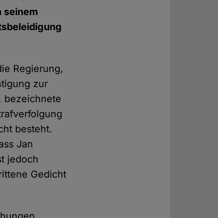
in seinem
tsbeleidigung
die Regierung,
htigung zur
, bezeichnete
trafverfolgung
cht besteht.
dass Jan
t jedoch
ittene Gedicht
mähungen