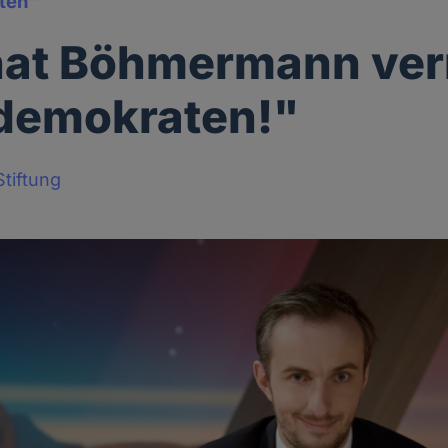
ten"
hat Böhmermann ver
demokraten!"
tiftung