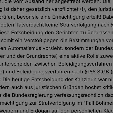
n, die vom Ausland her angestrebt werden. Die
ist daher gesetzlich verpflichtet (!), den jurist
rüfen, bevor sie eine Ermächtigung erteilt! Dabei
deten Tatverdacht keine Strafverfolgung nach 
Diese Entscheidung den Gerichten zu überlassen
st somit ein Verstoß gegen die Bestimmungen vo
chen Automatismus vorsieht, sondern der Bunde
er und der Grundrechte) eine aktive Rolle zuw
 unterscheiden zwischen Beleidigungsverfahre
ne) und Beleidigungsverfahren nach §185 StGB (
 Die heutige Entscheidung der Kanzlerin war ni
ndern auch aus juristischen Gründen höchst kriti
e die Bundesregierung verfassungsrechtlich daz
mächtigung zur Strafverfolgung im "Fall Böhm
rweigern und Erdogan auf den persönlichen Kl