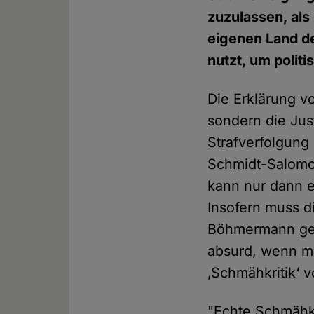
zuzulassen, als 
eigenen Land d
nutzt, um polit
Die Erklärung v
sondern die Jus
Strafverfolgung
Schmidt-Salomon
kann nur dann e
Insofern muss d
Böhmermann geg
absurd, wenn ma
‚Schmähkritik‘ 
"Echte Schmähkr