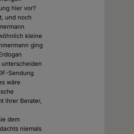
ung hier vor?
t, und noch
öhmermann
ewöhnlich kleine
Böhmermann ging
 Erdogan
t unterscheiden
 ZDF-Sendung
ies wäre
ische
 ihrer Berater,
sie dem
rdachts niemals