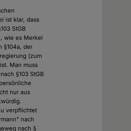
ischen
 ist klar, dass
§103 StGB
, wie es Merkel
n §104a, der
sregierung (zum
eist. Man muss
n nach §103 StGB
persönliche
cht nur aus
kwürdig.
u verpflichtet
ermann" nach
ageweg nach §