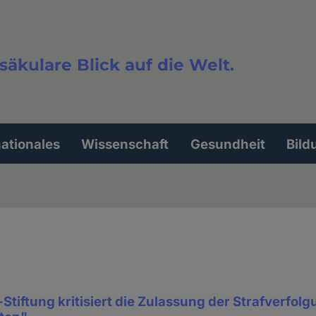
säkulare Blick auf die Welt.
extsuche
nationales
Wissenschaft
Gesundheit
Bild
tiftung kritisiert die Zulassung der Strafverfolgu