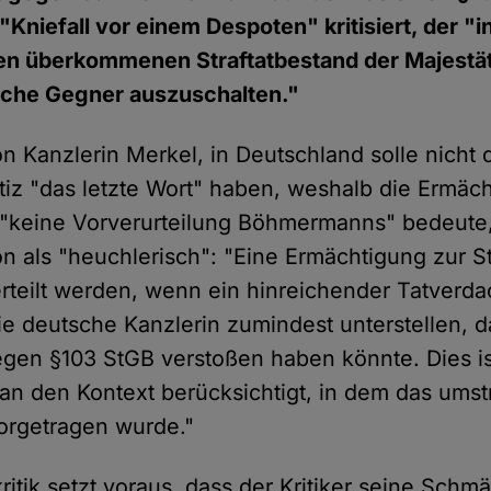
"Kniefall vor einem Despoten" kritisiert, der "
en überkommenen Straftatbestand der Majestä
ische Gegner auszuschalten."
on Kanzlerin Merkel, in Deutschland solle nicht 
tiz "das letzte Wort" haben, weshalb die Ermäc
 "keine Vorverurteilung Böhmermanns" bedeute
 als "heuchlerisch": "Eine Ermächtigung zur S
rteilt werden, wenn ein hinreichender Tatverda
ie deutsche Kanzlerin zumindest unterstellen, 
en §103 StGB verstoßen haben könnte. Dies is
n den Kontext berücksichtigt, in dem das umstr
vorgetragen wurde."
itik setzt voraus, dass der Kritiker seine Sch