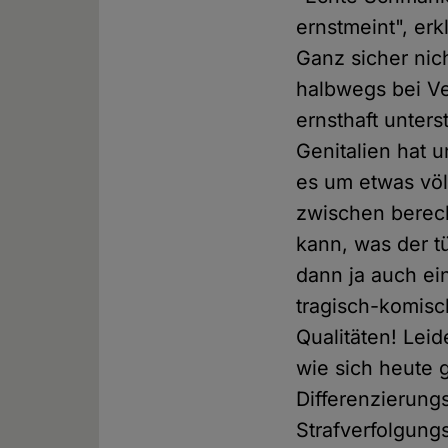
ernstmeint", er
Ganz sicher nic
halbwegs bei V
ernsthaft unters
Genitalien hat 
es um etwas völ
zwischen berech
kann, was der t
dann ja auch ein
tragisch-komisc
Qualitäten! Leid
wie sich heute g
Differenzierung
Strafverfolgung