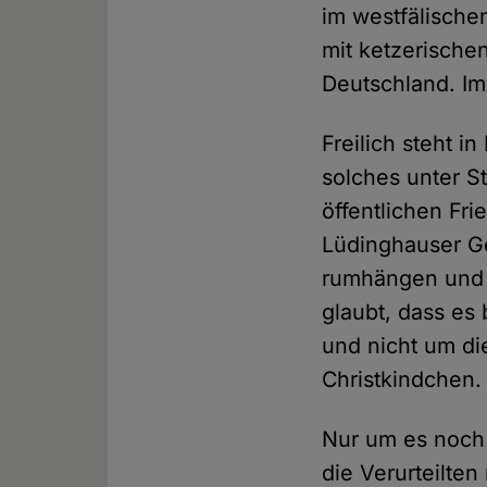
im westfälische
mit ketzerische
Deutschland. Im
Freilich steht i
solches unter S
öffentlichen Fr
Lüdinghauser Ge
rumhängen und 
glaubt, dass es 
und nicht um di
Christkindchen.
Nur um es noch 
die Verurteilte