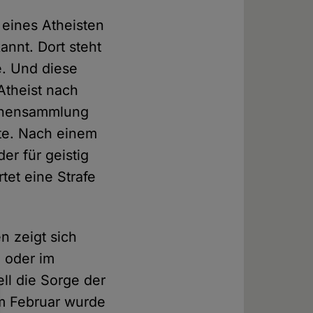
 eines Atheisten
annt. Dort steht
e. Und diese
Atheist nach
rchensammlung
tte. Nach einem
er für geistig
tet eine Strafe
n zeigt sich
d oder im
ll die Sorge der
im Februar wurde