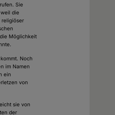
ufen. Sie
 weil die
religiöser
tschen
die Möglichkeit
nnte.
s kommt. Noch
hen im Namen
n ein
erletzen von
eicht sie von
sten der