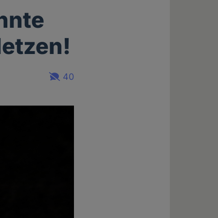
nnte
letzen!
40