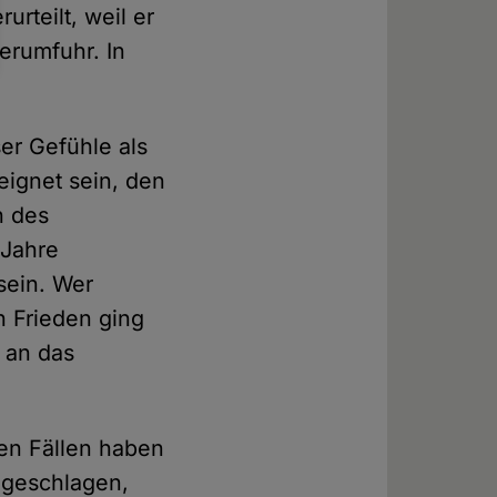
rteilt, weil er
erumfuhr. In
ser Gefühle als
eignet sein, den
n des
 Jahre
sein. Wer
n Frieden ging
h an das
ten Fällen haben
 geschlagen,