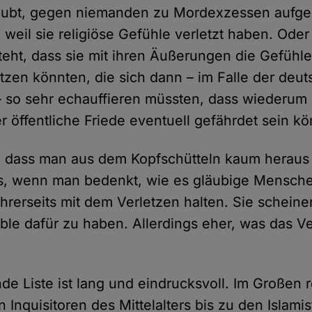
ubt, gegen niemanden zu Mordexzessen aufger
 weil sie religiöse Gefühle verletzt haben. Oder
teht, dass sie mit ihren Äußerungen die Gefühle 
zen könnten, die sich dann – im Falle der deu
so sehr echauffieren müssten, dass wiederum 
r öffentliche Friede eventuell gefährdet sein kö
d, dass man aus dem Kopfschütteln kaum herau
es, wenn man bedenkt, wie es gläubige Mensc
hrerseits mit dem Verletzen halten. Sie scheine
ible dafür zu haben. Allerdings eher, was das V
.
e Liste ist lang und eindrucksvoll. Im Großen r
 Inquisitoren des Mittelalters bis zu den Islami