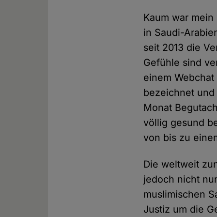
Kaum war mein B
in Saudi-Arabie
seit 2013 die V
Gefühle sind ve
einem Webchat f
bezeichnet und 
Monat Begutachtu
völlig gesund b
von bis zu eine
Die weltweit zu
jedoch nicht nu
muslimischen Sa
Justiz um die G