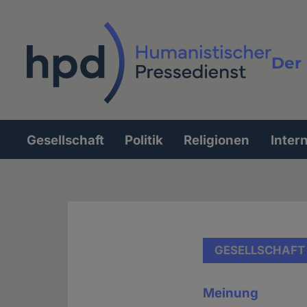
Direkt
zum
Inhalt
Der 
Vollt
Gesellschaft
Politik
Religionen
Inter
Hauptnavigation
GESELLSCHAFT
Meinung