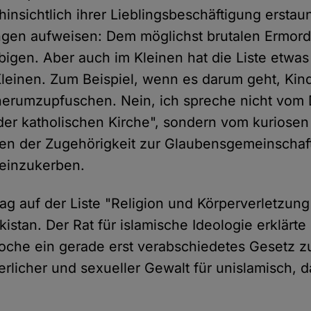
insichtlich ihrer Lieblingsbeschäftigung erstau
gen aufweisen: Dem möglichst brutalen Ermord
igen. Aber auch im Kleinen hat die Liste etwas
leinen. Zum Beispiel, wenn es darum geht, Kin
 herumzupfuschen. Nein, ich spreche nicht vom
der katholischen Kirche", sondern vom kuriosen 
en der Zugehörigkeit zur Glaubensgemeinschaft 
 einzukerben.
rag auf der Liste "Religion und Körperverletzun
istan. Der Rat für islamische Ideologie erklärte 
che ein gerade erst verabschiedetes Gesetz 
erlicher und sexueller Gewalt für unislamisch, 