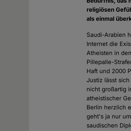
Bedürfnis, das 
religiösen Gefü
als einmal über
Saudi-Arabien h
Internet die Exi
Atheisten in de
Pillepalle-Straf
Haft und 2000 
Justiz lässt sic
nicht großartig 
atheistischer Ge
Berlin herzlich 
geht's ja nur u
saudischen Dipl