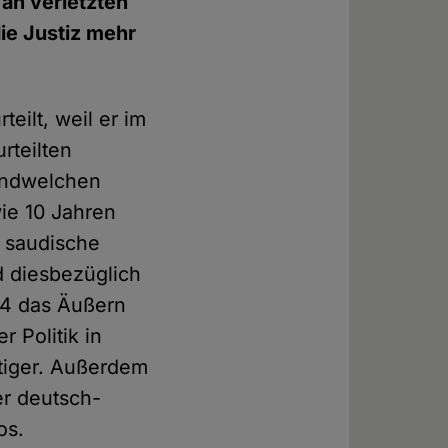
 an verletzten
ie Justiz mehr
eilt, weil er im
rteilten
gendwelchen
wie 10 Jahren
 saudische
rd diesbezüglich
014 das Äußern
r Politik in
htiger. Außerdem
er deutsch-
los.