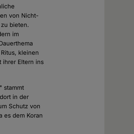
nliche
en von Nicht-
 zu bieten.
dern im
 Dauerthema
Ritus, kleinen
ihrer Eltern ins
g" stammt
dort in der
zum Schutz von
da es dem Koran