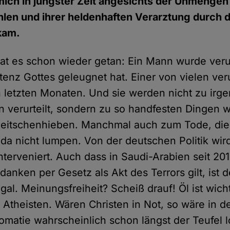
mich in jüngster Zeit angesichts der Unmengen
hlen und ihrer heldenhaften Verarztung durch d
kam.
at es schon wieder getan: Ein Mann wurde verurt
stenz Gottes geleugnet hat. Einer von vielen veru
n letzten Monaten. Und sie werden nicht zu ir
en verurteilt, sondern zu so handfesten Dingen 
Peitschenhieben. Manchmal auch zum Tode, die
h da nicht lumpen. Von der deutschen Politik wi
interveniert. Auch dass in Saudi-Arabien seit 2
danken per Gesetz als Akt des Terrors gilt, ist de
egal. Meinungsfreiheit? Scheiß drauf! Öl ist wic
m Atheisten. Wären Christen in Not, so wäre in d
omatie wahrscheinlich schon längst der Teufel 