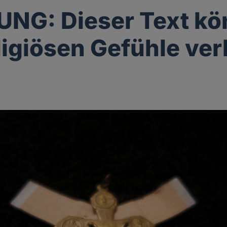
NG: Dieser Text kö
eligiösen Gefühle ver
g