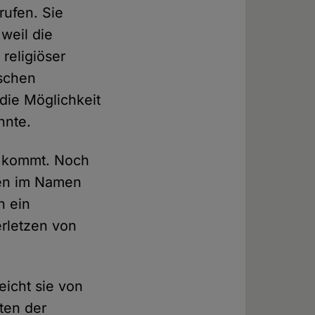
ufen. Sie
 weil die
religiöser
tschen
die Möglichkeit
nnte.
s kommt. Noch
hen im Namen
n ein
erletzen von
eicht sie von
sten der