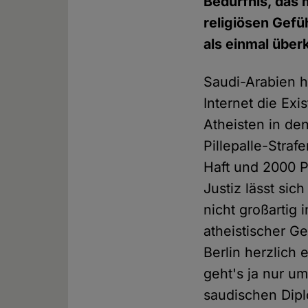
Bedürfnis, das 
religiösen Gefü
als einmal über
Saudi-Arabien h
Internet die Exi
Atheisten in de
Pillepalle-Straf
Haft und 2000 
Justiz lässt sic
nicht großartig 
atheistischer Ge
Berlin herzlich 
geht's ja nur u
saudischen Dipl