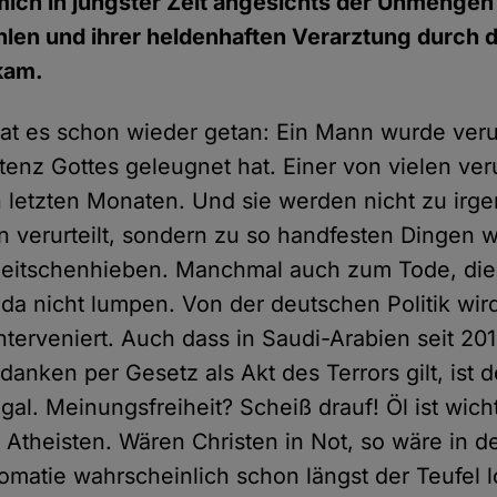
mich in jüngster Zeit angesichts der Unmengen
hlen und ihrer heldenhaften Verarztung durch d
kam.
at es schon wieder getan: Ein Mann wurde verurt
stenz Gottes geleugnet hat. Einer von vielen veru
n letzten Monaten. Und sie werden nicht zu ir
en verurteilt, sondern zu so handfesten Dingen 
Peitschenhieben. Manchmal auch zum Tode, die
h da nicht lumpen. Von der deutschen Politik wi
interveniert. Auch dass in Saudi-Arabien seit 2
danken per Gesetz als Akt des Terrors gilt, ist de
egal. Meinungsfreiheit? Scheiß drauf! Öl ist wic
m Atheisten. Wären Christen in Not, so wäre in d
omatie wahrscheinlich schon längst der Teufel 