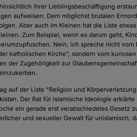
insichtlich ihrer Lieblingsbeschäftigung erstau
gen aufweisen: Dem möglichst brutalen Ermord
igen. Aber auch im Kleinen hat die Liste etwas
leinen. Zum Beispiel, wenn es darum geht, Kin
 herumzupfuschen. Nein, ich spreche nicht vom
der katholischen Kirche", sondern vom kuriosen 
en der Zugehörigkeit zur Glaubensgemeinschaft 
 einzukerben.
rag auf der Liste "Religion und Körperverletzun
istan. Der Rat für islamische Ideologie erklärte 
che ein gerade erst verabschiedetes Gesetz 
erlicher und sexueller Gewalt für unislamisch, 