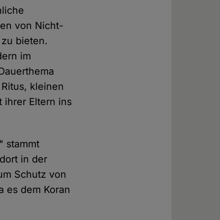
nliche
en von Nicht-
 zu bieten.
dern im
 Dauerthema
Ritus, kleinen
ihrer Eltern ins
g" stammt
dort in der
zum Schutz von
da es dem Koran