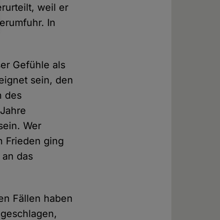
rteilt, weil er
erumfuhr. In
ser Gefühle als
eignet sein, den
n des
 Jahre
sein. Wer
n Frieden ging
h an das
ten Fällen haben
 geschlagen,