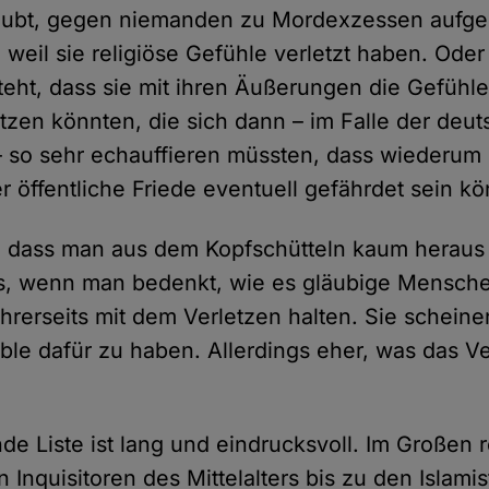
ubt, gegen niemanden zu Mordexzessen aufger
 weil sie religiöse Gefühle verletzt haben. Oder
teht, dass sie mit ihren Äußerungen die Gefühle 
zen könnten, die sich dann – im Falle der deu
so sehr echauffieren müssten, dass wiederum 
r öffentliche Friede eventuell gefährdet sein kö
d, dass man aus dem Kopfschütteln kaum herau
es, wenn man bedenkt, wie es gläubige Mensc
hrerseits mit dem Verletzen halten. Sie scheine
ible dafür zu haben. Allerdings eher, was das V
.
e Liste ist lang und eindrucksvoll. Im Großen r
 Inquisitoren des Mittelalters bis zu den Islami