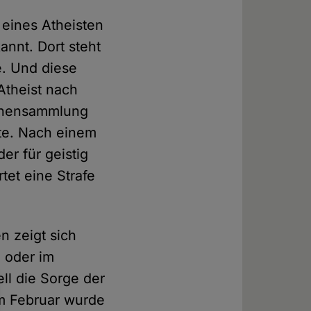
 eines Atheisten
annt. Dort steht
e. Und diese
Atheist nach
rchensammlung
tte. Nach einem
er für geistig
tet eine Strafe
n zeigt sich
d oder im
ll die Sorge der
im Februar wurde