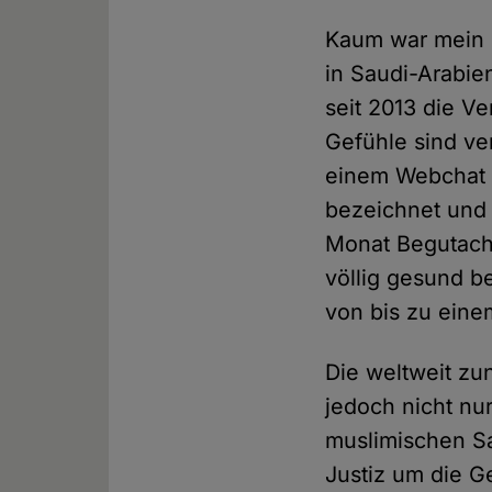
Kaum war mein B
in Saudi-Arabie
seit 2013 die V
Gefühle sind ve
einem Webchat f
bezeichnet und 
Monat Begutachtu
völlig gesund b
von bis zu eine
Die weltweit zu
jedoch nicht nu
muslimischen Sa
Justiz um die G