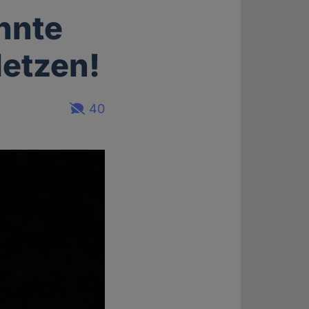
nnte
letzen!
40