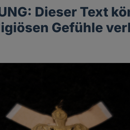
NG: Dieser Text kö
eligiösen Gefühle ver
g