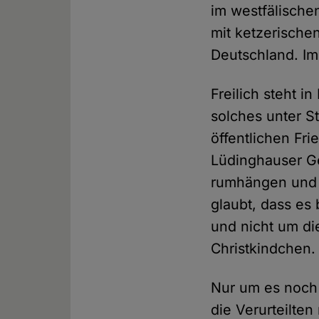
im westfälische
mit ketzerische
Deutschland. Im
Freilich steht i
solches unter S
öffentlichen Fr
Lüdinghauser Ge
rumhängen und 
glaubt, dass es 
und nicht um di
Christkindchen.
Nur um es noch 
die Verurteilte