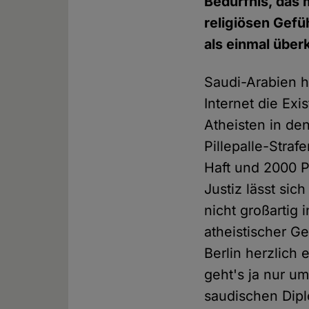
Bedürfnis, das 
religiösen Gefü
als einmal über
Saudi-Arabien h
Internet die Exi
Atheisten in de
Pillepalle-Straf
Haft und 2000 
Justiz lässt sic
nicht großartig 
atheistischer Ge
Berlin herzlich 
geht's ja nur u
saudischen Dipl