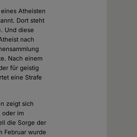
 eines Atheisten
annt. Dort steht
e. Und diese
Atheist nach
rchensammlung
tte. Nach einem
er für geistig
tet eine Strafe
n zeigt sich
d oder im
ll die Sorge der
im Februar wurde