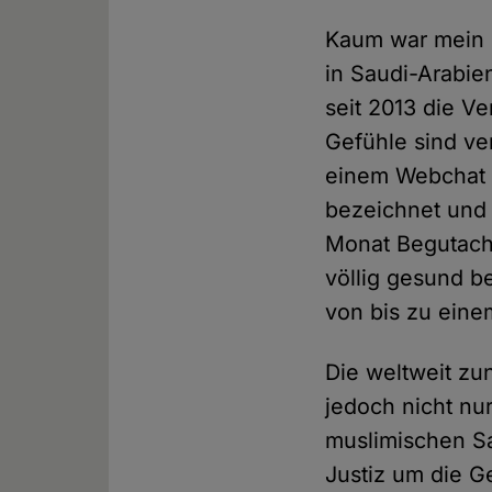
Kaum war mein B
in Saudi-Arabie
seit 2013 die V
Gefühle sind ve
einem Webchat f
bezeichnet und 
Monat Begutachtu
völlig gesund b
von bis zu eine
Die weltweit zu
jedoch nicht nu
muslimischen Sa
Justiz um die G