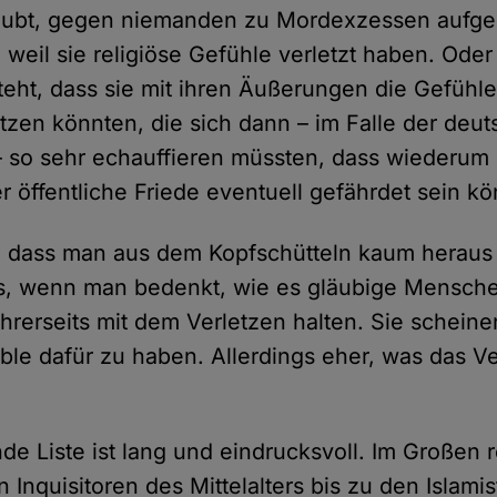
ubt, gegen niemanden zu Mordexzessen aufger
 weil sie religiöse Gefühle verletzt haben. Oder
teht, dass sie mit ihren Äußerungen die Gefühle 
zen könnten, die sich dann – im Falle der deu
so sehr echauffieren müssten, dass wiederum 
r öffentliche Friede eventuell gefährdet sein kö
d, dass man aus dem Kopfschütteln kaum herau
es, wenn man bedenkt, wie es gläubige Mensc
hrerseits mit dem Verletzen halten. Sie scheine
ible dafür zu haben. Allerdings eher, was das V
.
e Liste ist lang und eindrucksvoll. Im Großen r
 Inquisitoren des Mittelalters bis zu den Islami