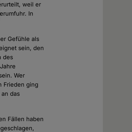
rteilt, weil er
erumfuhr. In
ser Gefühle als
eignet sein, den
n des
 Jahre
sein. Wer
n Frieden ging
h an das
ten Fällen haben
 geschlagen,