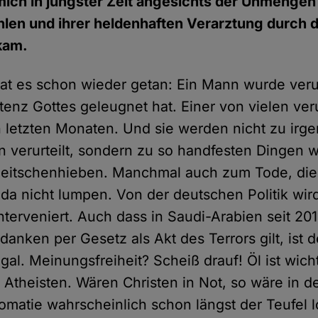
mich in jüngster Zeit angesichts der Unmengen
hlen und ihrer heldenhaften Verarztung durch d
kam.
at es schon wieder getan: Ein Mann wurde verurt
stenz Gottes geleugnet hat. Einer von vielen veru
n letzten Monaten. Und sie werden nicht zu ir
en verurteilt, sondern zu so handfesten Dingen 
Peitschenhieben. Manchmal auch zum Tode, die
h da nicht lumpen. Von der deutschen Politik wi
interveniert. Auch dass in Saudi-Arabien seit 2
danken per Gesetz als Akt des Terrors gilt, ist de
egal. Meinungsfreiheit? Scheiß drauf! Öl ist wic
m Atheisten. Wären Christen in Not, so wäre in d
omatie wahrscheinlich schon längst der Teufel 