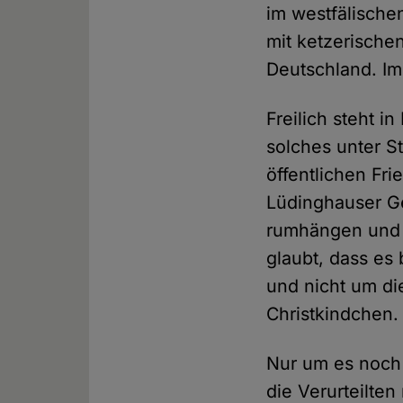
im westfälische
mit ketzerische
Deutschland. Im
Freilich steht i
solches unter S
öffentlichen Fr
Lüdinghauser Ge
rumhängen und 
glaubt, dass es 
und nicht um di
Christkindchen.
Nur um es noch 
die Verurteilte