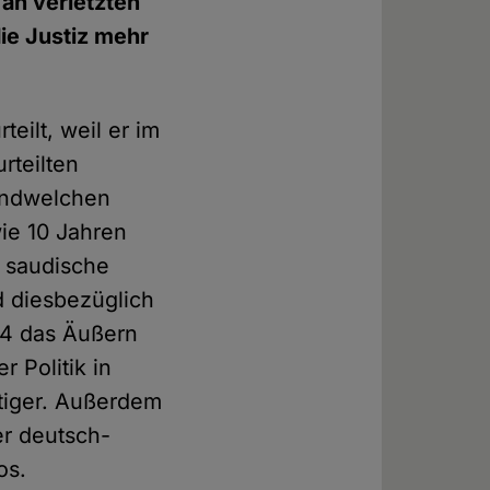
 an verletzten
ie Justiz mehr
eilt, weil er im
rteilten
gendwelchen
wie 10 Jahren
 saudische
rd diesbezüglich
014 das Äußern
r Politik in
htiger. Außerdem
er deutsch-
los.