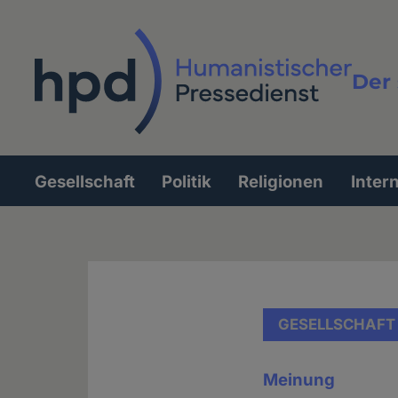
Direkt
zum
Inhalt
Der 
Vollt
Gesellschaft
Politik
Religionen
Inter
Hauptnavigation
GESELLSCHAFT
Meinung