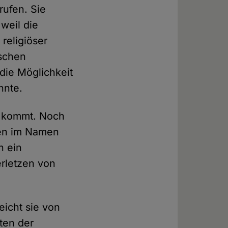
ufen. Sie
 weil die
religiöser
tschen
die Möglichkeit
nnte.
s kommt. Noch
hen im Namen
n ein
erletzen von
eicht sie von
sten der