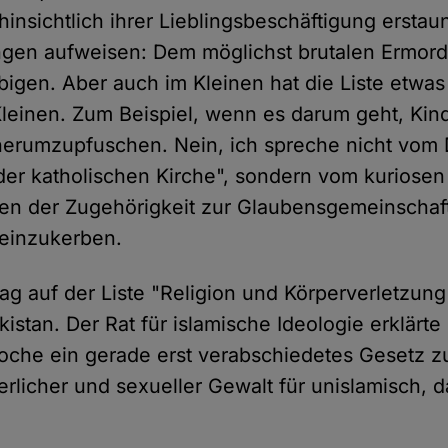
insichtlich ihrer Lieblingsbeschäftigung erstau
gen aufweisen: Dem möglichst brutalen Ermord
igen. Aber auch im Kleinen hat die Liste etwas
leinen. Zum Beispiel, wenn es darum geht, Kin
 herumzupfuschen. Nein, ich spreche nicht vom
der katholischen Kirche", sondern vom kuriosen 
en der Zugehörigkeit zur Glaubensgemeinschaft 
 einzukerben.
rag auf der Liste "Religion und Körperverletzun
istan. Der Rat für islamische Ideologie erklärte 
che ein gerade erst verabschiedetes Gesetz 
erlicher und sexueller Gewalt für unislamisch, 