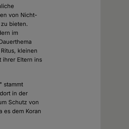
nliche
en von Nicht-
 zu bieten.
dern im
 Dauerthema
Ritus, kleinen
ihrer Eltern ins
g" stammt
dort in der
zum Schutz von
da es dem Koran