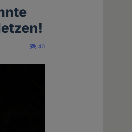
nnte
letzen!
40