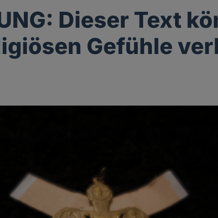
NG: Dieser Text kö
eligiösen Gefühle ver
g