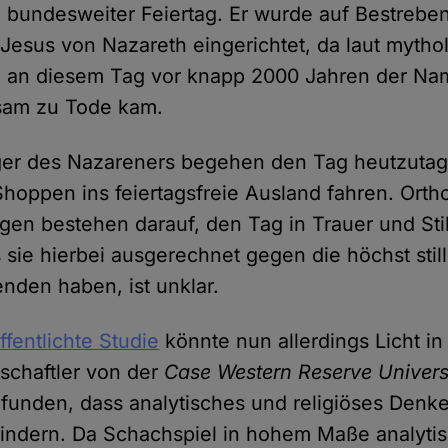
ein bundesweiter Feiertag. Er wurde auf Bestreb
Jesus von Nazareth eingerichtet, da laut mytho
n an diesem Tag vor knapp 2000 Jahren der Na
tsam zu Tode kam.
ger des Nazareners begehen den Tag heutzutag
hoppen ins feiertagsfreie Ausland fahren. Ort
en bestehen darauf, den Tag in Trauer und Stil
sie hierbei ausgerechnet gegen die höchst still
den haben, ist unklar.
ffentlichte Studie
könnte nun allerdings Licht in
schaftler von der
Case Western Reserve Univers
unden, dass analytisches und religiöses Denke
hindern. Da Schachspiel in hohem Maße analyt