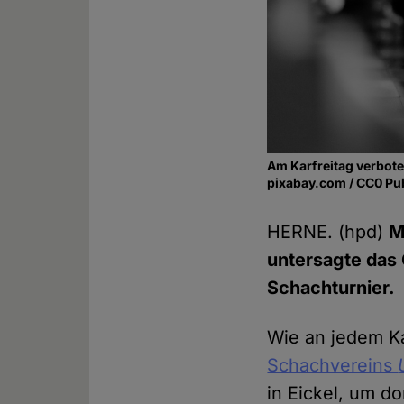
Am Karfreitag verbot
pixabay.com / CC0 Pu
HERNE. (hpd)
M
untersagte das 
Schachturnier.
Wie an jedem Ka
Schachvereins
in Eickel, um do