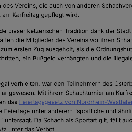
on des Vereins, die auch von anderen Schachve
 am Karfreitag gepflegt wird.
e dieser ketzerischen Tradition dank der Stad
atten die Mitglieder des Vereins vor ihren Scha
um ersten Zug ausgeholt, als die Ordnungshüte
chritten, ein Bußgeld verhängten und die illeg
legal verhielten, war den Teilnehmern des Osterb
klar gewesen. Mit ihrem Schachturnier am Karfr
gen das
Feiertagsgesetz von Nordrhein-Westfale
le Feiertage unter anderem "sportliche und ähnl
 untersagt. Da Schach als Sportart gilt, fällt au
itz
unter das Verbot.