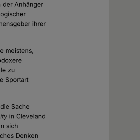
en der Anhänger
logischer
mensgeber ihrer
e meistens,
hodoxere
le zu
e Sportart
 die Sache
ity
in Cleveland
n sich
isches Denken