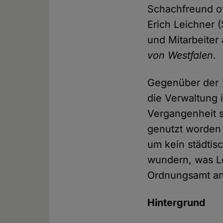
Schachfreund of
Erich Leichner 
und Mitarbeite
von Westfalen
.
Gegenüber der
die Verwaltung i
Vergangenheit s
genutzt worden 
um kein städtis
wundern, was Le
Ordnungsamt a
Hintergrund