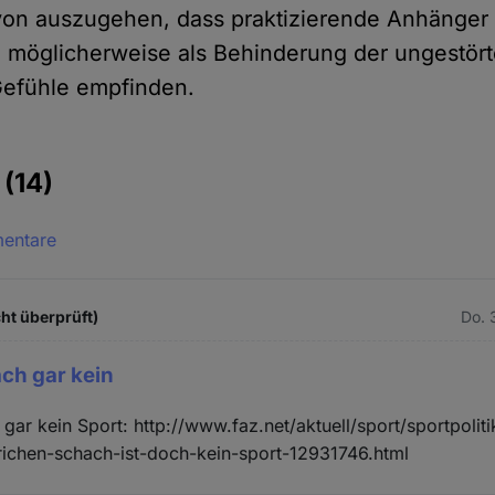
davon auszugehen, dass praktizierende Anhänge
 möglicherweise als Behinderung der ungestör
 Gefühle empfinden.
e
(14)
mentare
ht überprüft)
Do. 
ach gar kein
gar kein Sport: http://www.faz.net/aktuell/sport/sportpoliti
richen-schach-ist-doch-kein-sport-12931746.html