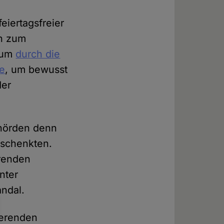
eiertagsfreier
ch zum
chum
durch die
de
, um bewusst
der
hörden denn
 schenkten.
erenden
nter
andal.
ierenden