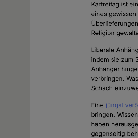
Karfreitag ist 
eines gewissen 
Überlieferunge
Religion gewal
Liberale Anhän
indem sie zum S
Anhänger hingeg
verbringen. Was 
Schach einzuwen
Eine
jüngst verö
bringen. Wissen
haben herausgef
gegenseitig be