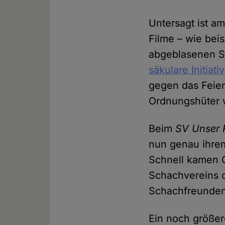
Untersagt ist am
Filme – wie bei
abgeblasenen S
säkulare Initiati
gegen das Feier
Ordnungshüter w
Beim
SV Unser F
nun genau ihrem
Schnell kamen G
Schachvereins d
Schachfreunden.
Ein noch größer