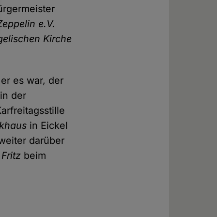
ürgermeister
Zeppelin e.V.
elischen Kirche
er es war, der
in der
freitagsstille
rkhaus
in Eickel
weiter darüber
Fritz
beim