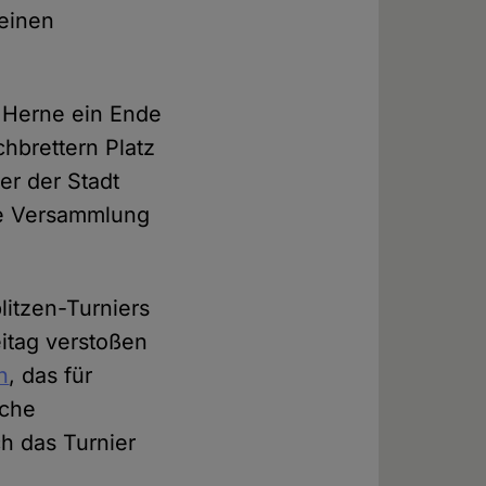
reinen
t Herne ein Ende
chbrettern Platz
r der Stadt
ale Versammlung
litzen-Turniers
eitag verstoßen
n
, das für
iche
ch das Turnier