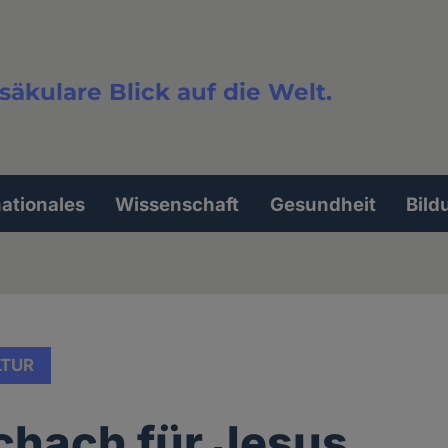
säkulare Blick auf die Welt.
extsuche
nationales
Wissenschaft
Gesundheit
Bild
LTUR
chach für Jesus