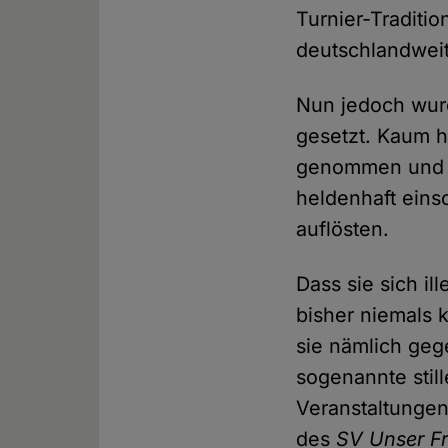
Turnier-Traditi
deutschlandweit
Nun jedoch wurd
gesetzt. Kaum h
genommen und z
heldenhaft eins
auflösten.
Dass sie sich il
bisher niemals 
sie nämlich ge
sogenannte stil
Veranstaltungen"
des
SV Unser Fr