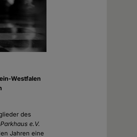
hein-Westfalen
n
glieder des
s
Parkhaus e.V.
elen Jahren eine