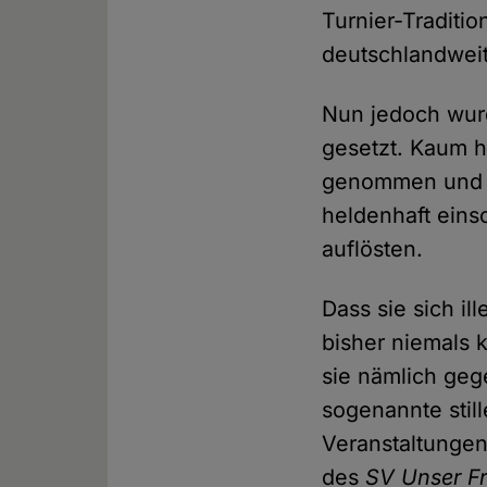
Turnier-Traditi
deutschlandweit
Nun jedoch wurd
gesetzt. Kaum h
genommen und z
heldenhaft eins
auflösten.
Dass sie sich il
bisher niemals 
sie nämlich ge
sogenannte stil
Veranstaltungen"
des
SV Unser Fr