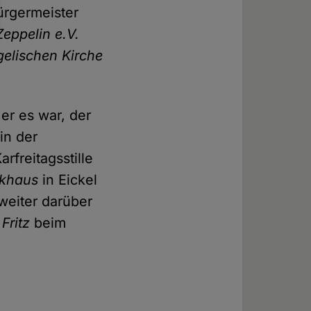
ürgermeister
Zeppelin e.V.
elischen Kirche
er es war, der
in der
freitagsstille
rkhaus
in Eickel
weiter darüber
Fritz
beim