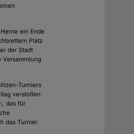
reinen
t Herne ein Ende
chbrettern Platz
r der Stadt
ale Versammlung
litzen-Turniers
eitag verstoßen
n
, das für
iche
ch das Turnier