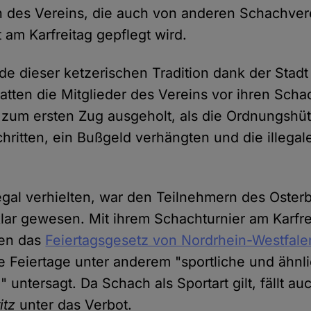
on des Vereins, die auch von anderen Schachve
 am Karfreitag gepflegt wird.
e dieser ketzerischen Tradition dank der Stad
atten die Mitglieder des Vereins vor ihren Scha
um ersten Zug ausgeholt, als die Ordnungshüte
chritten, ein Bußgeld verhängten und die illeg
legal verhielten, war den Teilnehmern des Osterb
klar gewesen. Mit ihrem Schachturnier am Karfr
gen das
Feiertagsgesetz von Nordrhein-Westfale
le Feiertage unter anderem "sportliche und ähnl
 untersagt. Da Schach als Sportart gilt, fällt au
itz
unter das Verbot.