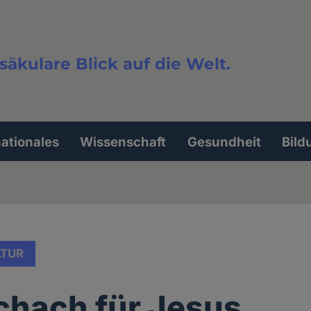
säkulare Blick auf die Welt.
extsuche
nationales
Wissenschaft
Gesundheit
Bild
LTUR
chach für Jesus