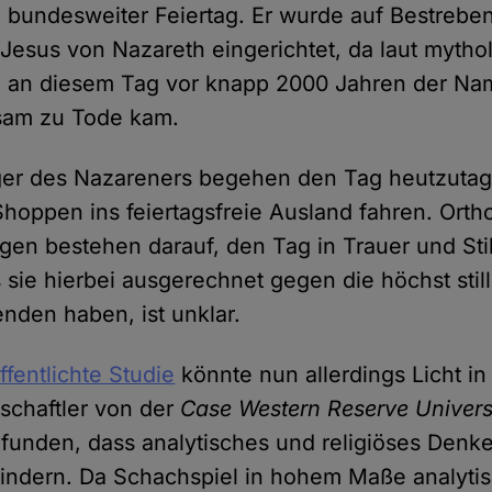
ein bundesweiter Feiertag. Er wurde auf Bestreb
Jesus von Nazareth eingerichtet, da laut mytho
n an diesem Tag vor knapp 2000 Jahren der Na
tsam zu Tode kam.
ger des Nazareners begehen den Tag heutzutag
hoppen ins feiertagsfreie Ausland fahren. Ort
en bestehen darauf, den Tag in Trauer und Stil
sie hierbei ausgerechnet gegen die höchst still
den haben, ist unklar.
ffentlichte Studie
könnte nun allerdings Licht in
schaftler von der
Case Western Reserve Univers
unden, dass analytisches und religiöses Denke
hindern. Da Schachspiel in hohem Maße analyt