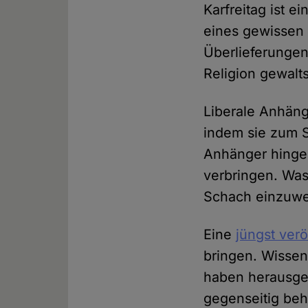
Karfreitag ist 
eines gewissen 
Überlieferunge
Religion gewal
Liberale Anhän
indem sie zum S
Anhänger hingeg
verbringen. Was 
Schach einzuwen
Eine
jüngst verö
bringen. Wissen
haben herausgef
gegenseitig be