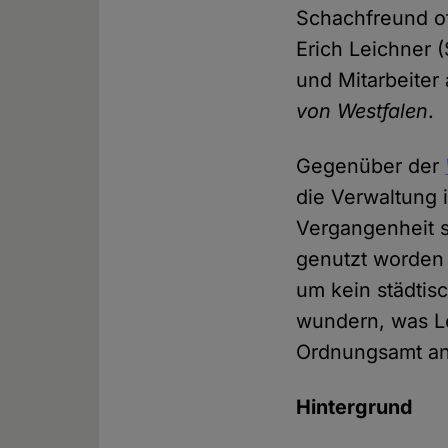
Schachfreund of
Erich Leichner 
und Mitarbeite
von Westfalen
.
Gegenüber der
die Verwaltung i
Vergangenheit s
genutzt worden 
um kein städtis
wundern, was Le
Ordnungsamt a
Hintergrund