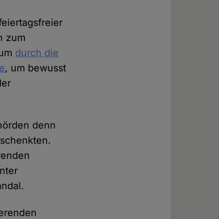
eiertagsfreier
ch zum
chum
durch die
de
, um bewusst
der
hörden denn
 schenkten.
erenden
nter
andal.
ierenden