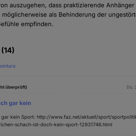
davon auszugehen, dass praktizierende Anhänge
 möglicherweise als Behinderung der ungestör
 Gefühle empfinden.
e
(14)
mentare
ht überprüft)
Do. 
ach gar kein
gar kein Sport: http://www.faz.net/aktuell/sport/sportpoliti
richen-schach-ist-doch-kein-sport-12931746.html