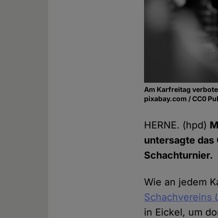
Am Karfreitag verbot
pixabay.com / CC0 Pu
HERNE. (hpd)
M
untersagte das 
Schachturnier.
Wie an jedem Ka
Schachvereins
in Eickel, um do