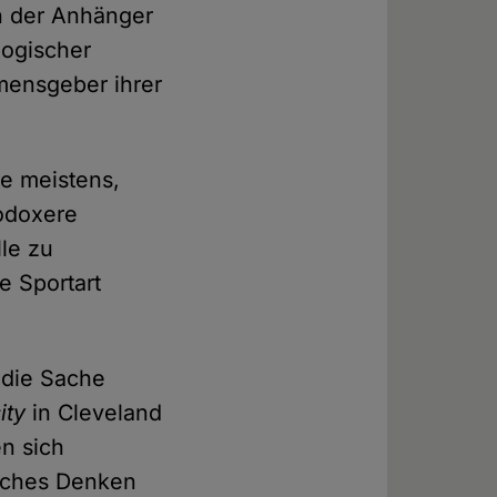
en der Anhänger
logischer
mensgeber ihrer
e meistens,
hodoxere
le zu
e Sportart
 die Sache
ity
in Cleveland
n sich
isches Denken