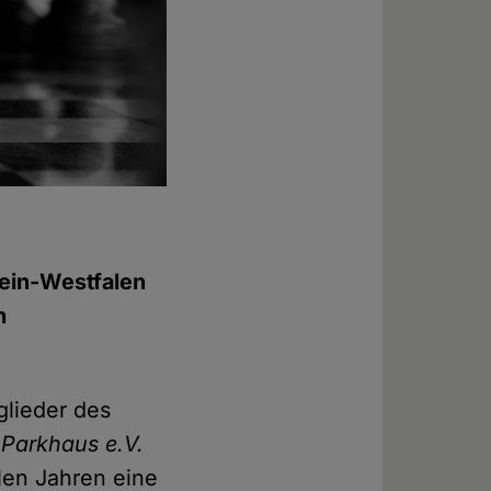
hein-Westfalen
n
glieder des
s
Parkhaus e.V.
elen Jahren eine