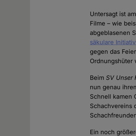
Untersagt ist am
Filme – wie bei
abgeblasenen S
säkulare Initiati
gegen das Feier
Ordnungshüter w
Beim
SV Unser F
nun genau ihrem
Schnell kamen G
Schachvereins d
Schachfreunden.
Ein noch größer