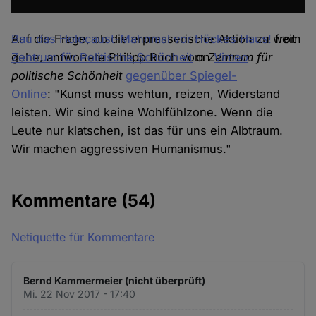
Bau das Holocaust-Mahnmal vor Höckes Haus!
Auf die Frage, ob die erpresserische Aktion zu weit
from
Zentrum für Politische Schönheit
gehe, antwortete Philipp Ruch vom
on
Zentrum für
Vimeo
.
politische Schönheit
gegenüber Spiegel-
Online
: "Kunst muss wehtun, reizen, Widerstand
leisten. Wir sind keine Wohlfühlzone. Wenn die
Leute nur klatschen, ist das für uns ein Albtraum.
Wir machen aggressiven Humanismus."
Kommentare
(54)
Netiquette für Kommentare
Bernd Kammermeier (nicht überprüft)
Mi. 22 Nov 2017 - 17:40