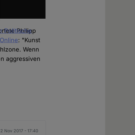
rtete Philipp
r Politische
Online
: "Kunst
fühlzone. Wenn
hen aggressiven
22 Nov 2017 - 17:40