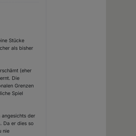
eine Stücke
her als bisher
erschämt (eher
ernt. Die
ionalen Grenzen
liche Spiel
 angesichts der
. Da er dies so
 nie