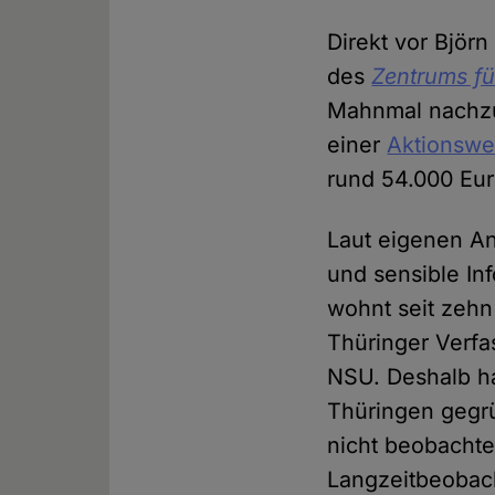
Direkt vor Björ
des
Zentrums fü
Mahnmal nachzub
einer
Aktionswe
rund 54.000 Eur
Laut eigenen An
und sensible I
wohnt seit zeh
Thüringer Verfa
NSU. Deshalb ha
Thüringen gegr
nicht beobachte
Langzeitbeobach