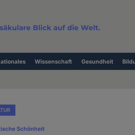
säkulare Blick auf die Welt.
extsuche
nationales
Wissenschaft
Gesundheit
Bild
LTUR
tische Schönheit