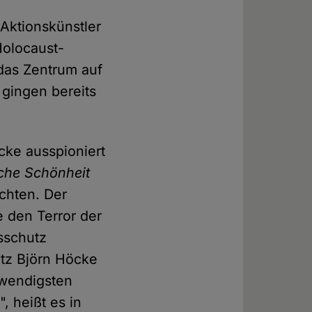
 Aktionskünstler
Holocaust-
das Zentrum auf
gingen bereits
cke ausspioniert
sche Schönheit
chten. Der
 den Terror der
sschutz
tz Björn Höcke
fwendigsten
 heißt es in