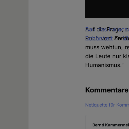
Bau das Holoca
Auf die Frage, o
Schönheit
Ruch vom
on
Zentr
V
muss wehtun, re
die Leute nur k
Humanismus."
Kommentar
Netiquette für Kom
Bernd Kammermeier