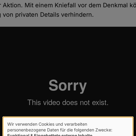
 Aktion. Mit einem Kniefall vor dem Denkmal 
 von privaten Details verhindern.
Wir verwenden Cookies und verarbeiten
Verwendung
personenbezogene Daten für die folgenden Zwecke:
Funktional & Eingebettete externe Inhalte
.