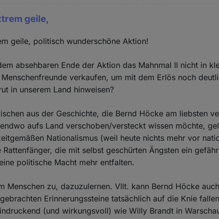
xtrem geile,
rem geile, politisch wunderschöne Aktion!
em absehbaren Ende der Aktion das Mahnmal II nicht in kl
 Menschenfreunde verkaufen, um mit dem Erlös noch deutlic
rut in unserem Land hinweisen?
ischen aus der Geschichte, die Bernd Höcke am liebsten v
gendwo aufs Land verschoben/versteckt wissen möchte, gel
zeitgemäßen Nationalismus (weil heute nichts mehr vor nat
e Rattenfänger, die mit selbst geschürten Ängsten ein gefähr
keine politische Macht mehr entfalten.
em Menschen zu, dazuzulernen. Vllt. kann Bernd Höcke auch
brachten Erinnerungssteine tatsächlich auf die Knie fallen
ndruckend (und wirkungsvoll) wie Willy Brandt in Warschau