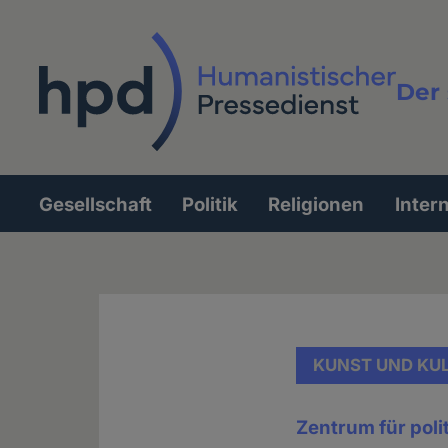
Direkt
zum
Inhalt
Der 
Vollt
Gesellschaft
Politik
Religionen
Inter
Hauptnavigation
KUNST UND KU
Zentrum für poli