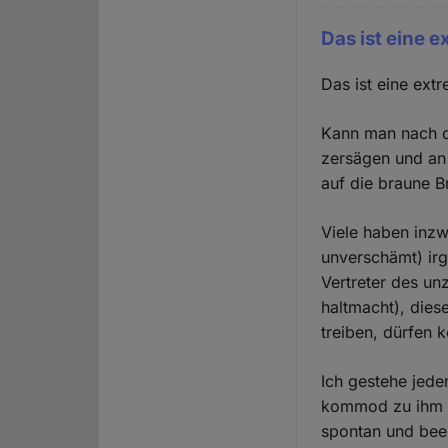
Das ist eine e
Das ist eine ext
Kann man nach d
zersägen und an
auf die braune B
Viele haben inzw
unverschämt) ir
Vertreter des un
haltmacht), dies
treiben, dürfen 
Ich gestehe jed
kommod zu ihm ge
spontan und beei