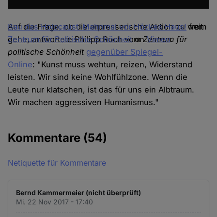
Bau das Holocaust-Mahnmal vor Höckes Haus!
Auf die Frage, ob die erpresserische Aktion zu weit
from
Zentrum für Politische Schönheit
gehe, antwortete Philipp Ruch vom
on
Zentrum für
Vimeo
.
politische Schönheit
gegenüber Spiegel-
Online
: "Kunst muss wehtun, reizen, Widerstand
leisten. Wir sind keine Wohlfühlzone. Wenn die
Leute nur klatschen, ist das für uns ein Albtraum.
Wir machen aggressiven Humanismus."
Kommentare
(54)
Netiquette für Kommentare
Bernd Kammermeier (nicht überprüft)
Mi. 22 Nov 2017 - 17:40