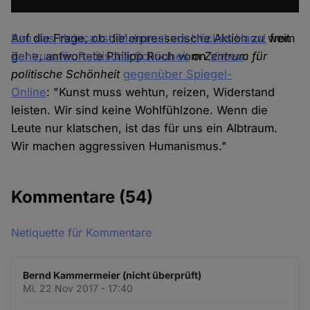
Bau das Holocaust-Mahnmal vor Höckes Haus!
Auf die Frage, ob die erpresserische Aktion zu weit
from
Zentrum für Politische Schönheit
gehe, antwortete Philipp Ruch vom
on
Zentrum für
Vimeo
.
politische Schönheit
gegenüber Spiegel-
Online
: "Kunst muss wehtun, reizen, Widerstand
leisten. Wir sind keine Wohlfühlzone. Wenn die
Leute nur klatschen, ist das für uns ein Albtraum.
Wir machen aggressiven Humanismus."
Kommentare
(54)
Netiquette für Kommentare
Bernd Kammermeier (nicht überprüft)
Mi. 22 Nov 2017 - 17:40