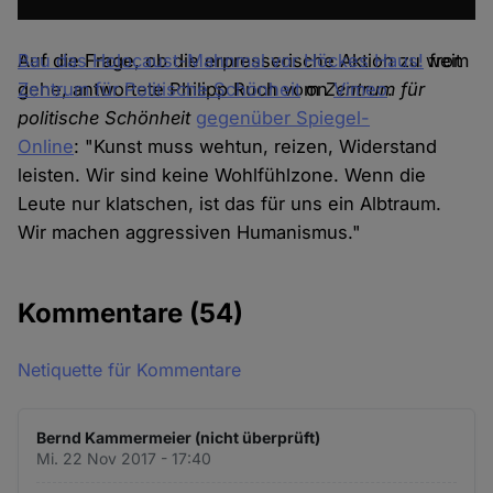
Bau das Holocaust-Mahnmal vor Höckes Haus!
Auf die Frage, ob die erpresserische Aktion zu weit
from
Zentrum für Politische Schönheit
gehe, antwortete Philipp Ruch vom
on
Zentrum für
Vimeo
.
politische Schönheit
gegenüber Spiegel-
Online
: "Kunst muss wehtun, reizen, Widerstand
leisten. Wir sind keine Wohlfühlzone. Wenn die
Leute nur klatschen, ist das für uns ein Albtraum.
Wir machen aggressiven Humanismus."
Kommentare
(54)
Netiquette für Kommentare
Bernd Kammermeier (nicht überprüft)
Mi. 22 Nov 2017 - 17:40