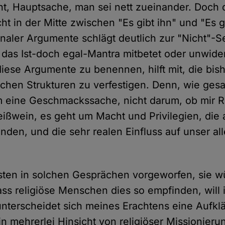
ht, Hauptsache, man sei nett zueinander. Doch 
icht in der Mitte zwischen "Es gibt ihn" und "Es g
onaler Argumente schlägt deutlich zur "Nicht"-Se
 das Ist-doch egal-Mantra mitbetet oder unwid
diese Argumente zu benennen, hilft mit, die bis
ichen Strukturen zu verfestigen. Denn, wie gesa
m eine Geschmackssache, nicht darum, ob mir 
ißwein, es geht um Macht und Privilegien, die 
den, und die sehr realen Einfluss auf unser al
sten in solchen Gesprächen vorgeworfen, sie 
ass religiöse Menschen dies so empfinden, will 
nterscheidet sich meines Erachtens eine Aufkl
n mehrerlei Hinsicht von religiöser Missionieru