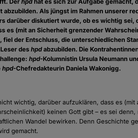
fft. Der
hpd
hat es sich zur Aufgabe gemacht, 
t abzubilden. Als jüngst im Rahmen unserer re
rs darüber diskutiert wurde, ob es wichtig sei,
ss es (mit an Sicherheit grenzender Wahrschein
, fiel der Entschluss, die unterschiedlichen St
 Leser des
hpd
abzubilden. Die Kontrahentinne
hallenge:
hpd
-Kolumnistin Ursula Neumann un
e
hpd
-Chefredakteurin Daniela Wakonigg.
 nicht wichtig, darüber aufzuklären, dass es (mit
scheinlichkeit) keinen Gott gibt – es sei denn
aftlichen Wandel bewirken. Denn Geschichte ge
 wird gemacht.