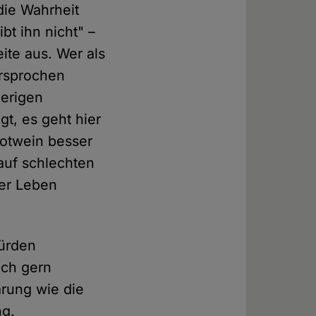
die Wahrheit
ibt ihn nicht" –
ite aus. Wer als
ersprochen
herigen
gt, es geht hier
Rotwein besser
auf schlechten
ler Leben
würden
ich gern
ärung wie die
ng.