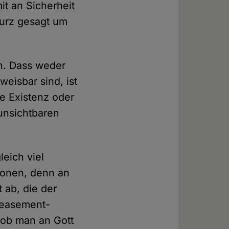
it an Sicherheit
kurz gesagt um
n. Dass weder
weisbar sind, ist
ie Existenz oder
unsichtbaren
leich viel
etonen, denn an
t ab, die der
peasement-
 ob man an Gott