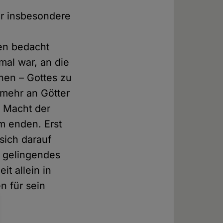
der insbesondere
ien bedacht
mal war, an die
chen – Gottes zu
 mehr an Götter
e Macht der
am enden. Erst
sich darauf
n gelingendes
t allein in
n für sein