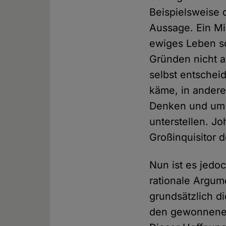
Beispielsweise 
Aussage. Ein Mis
ewiges Leben sc
Gründen nicht a
selbst entschei
käme, in ander
Denken und um 
unterstellen. J
Großinquisitor
Nun ist es jedo
rationale Argum
grundsätzlich d
den gewonnenen