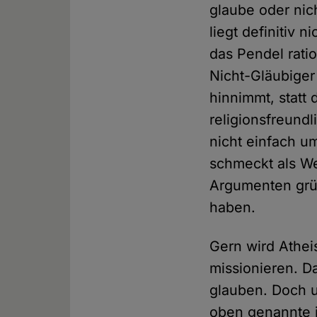
glaube oder nic
liegt definitiv n
das Pendel rati
Nicht-Gläubiger
hinnimmt, statt 
religionsfreundl
nicht einfach u
schmeckt als We
Argumenten grün
haben.
Gern wird Athei
missionieren. D
glauben. Doch u
oben genannte i