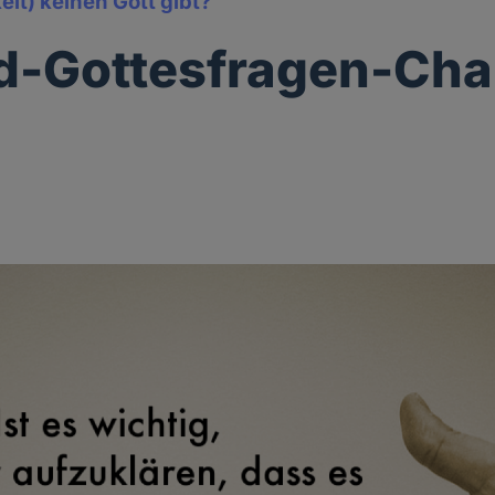
it) keinen Gott gibt?
d-Gottesfragen-Cha
2
g