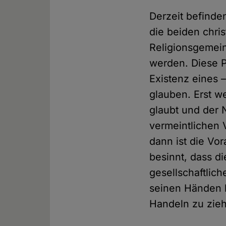
Derzeit befinden
die beiden chri
Religionsgemein
werden. Diese P
Existenz eines –
glauben. Erst w
glaubt und der 
vermeintlichen 
dann ist die Vo
besinnt, dass d
gesellschaftlic
seinen Händen l
Handeln zu zie