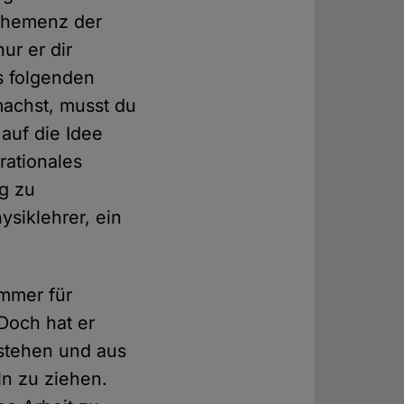
Vehemenz der
ur er dir
s folgenden
machst, musst du
 auf die Idee
ationales
g zu
ysiklehrer, ein
immer für
Doch hat er
rstehen und aus
n zu ziehen.