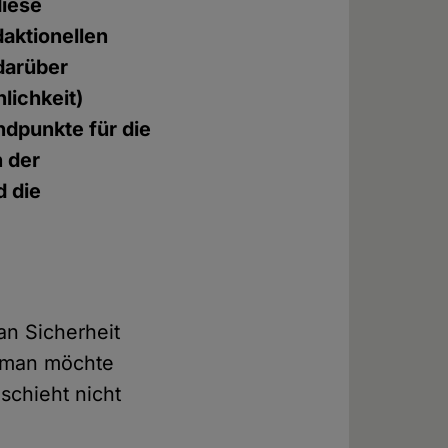
diese
daktionellen
 darüber
lichkeit)
andpunkte für die
n der
d die
 an Sicherheit
, man möchte
schieht nicht