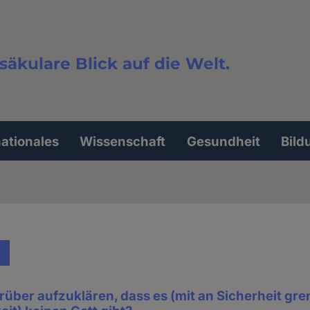
säkulare Blick auf die Welt.
extsuche
nationales
Wissenschaft
Gesundheit
Bild
darüber aufzuklären, dass es (mit an Sicherheit gr