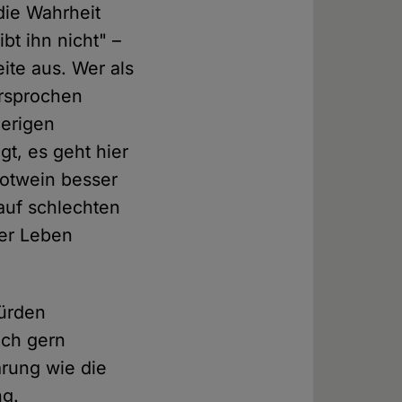
die Wahrheit
ibt ihn nicht" –
ite aus. Wer als
ersprochen
herigen
gt, es geht hier
Rotwein besser
auf schlechten
ler Leben
würden
ich gern
ärung wie die
ng.