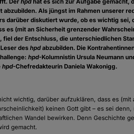
fft. Der
hpd
hat es sich zur Aufgabe gemacht, 
t abzubilden. Als jüngst im Rahmen unserer re
rs darüber diskutiert wurde, ob es wichtig sei,
ss es (mit an Sicherheit grenzender Wahrschein
, fiel der Entschluss, die unterschiedlichen St
 Leser des
hpd
abzubilden. Die Kontrahentinne
hallenge:
hpd
-Kolumnistin Ursula Neumann un
e
hpd
-Chefredakteurin Daniela Wakonigg.
 nicht wichtig, darüber aufzuklären, dass es (mit
scheinlichkeit) keinen Gott gibt – es sei denn
aftlichen Wandel bewirken. Denn Geschichte ge
 wird gemacht.