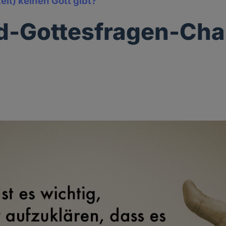
it) keinen Gott gibt?
d-Gottesfragen-Cha
2
g