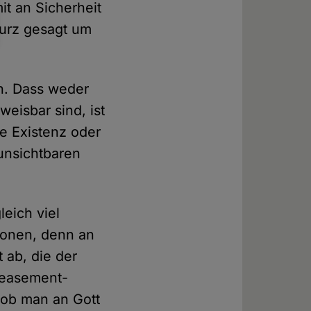
it an Sicherheit
kurz gesagt um
n. Dass weder
weisbar sind, ist
ie Existenz oder
unsichtbaren
leich viel
etonen, denn an
t ab, die der
peasement-
 ob man an Gott