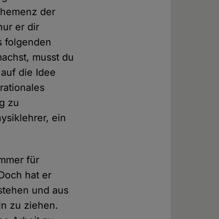
Vehemenz der
ur er dir
s folgenden
machst, musst du
 auf die Idee
ationales
g zu
ysiklehrer, ein
immer für
Doch hat er
rstehen und aus
n zu ziehen.