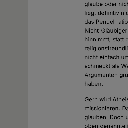
glaube oder nic
liegt definitiv n
das Pendel rati
Nicht-Gläubiger
hinnimmt, statt 
religionsfreundl
nicht einfach u
schmeckt als We
Argumenten grün
haben.
Gern wird Athei
missionieren. D
glauben. Doch u
oben genannte i