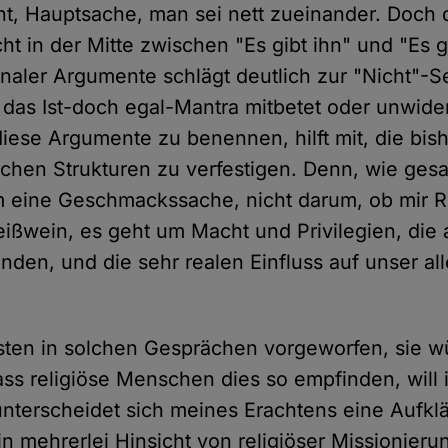
ht, Hauptsache, man sei nett zueinander. Doch 
icht in der Mitte zwischen "Es gibt ihn" und "Es g
onaler Argumente schlägt deutlich zur "Nicht"-Se
 das Ist-doch egal-Mantra mitbetet oder unwid
diese Argumente zu benennen, hilft mit, die bis
ichen Strukturen zu verfestigen. Denn, wie gesa
m eine Geschmackssache, nicht darum, ob mir 
ißwein, es geht um Macht und Privilegien, die 
den, und die sehr realen Einfluss auf unser al
sten in solchen Gesprächen vorgeworfen, sie 
ass religiöse Menschen dies so empfinden, will 
nterscheidet sich meines Erachtens eine Aufkl
n mehrerlei Hinsicht von religiöser Missionieru