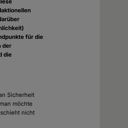
diese
daktionellen
 darüber
lichkeit)
andpunkte für die
n der
d die
 an Sicherheit
, man möchte
schieht nicht