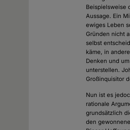
Beispielsweise 
Aussage. Ein Mis
ewiges Leben sc
Gründen nicht a
selbst entschei
käme, in ander
Denken und um 
unterstellen. J
Großinquisitor
Nun ist es jedo
rationale Argum
grundsätzlich d
den gewonnenen