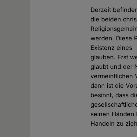
Derzeit befinden
die beiden chri
Religionsgemein
werden. Diese P
Existenz eines –
glauben. Erst w
glaubt und der 
vermeintlichen 
dann ist die Vo
besinnt, dass d
gesellschaftlic
seinen Händen l
Handeln zu zie