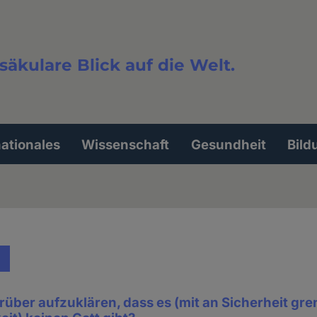
säkulare Blick auf die Welt.
extsuche
nationales
Wissenschaft
Gesundheit
Bild
darüber aufzuklären, dass es (mit an Sicherheit gr