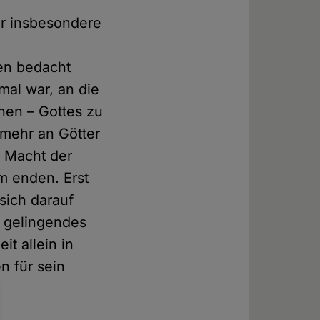
der insbesondere
ien bedacht
mal war, an die
chen – Gottes zu
 mehr an Götter
e Macht der
am enden. Erst
sich darauf
n gelingendes
t allein in
n für sein