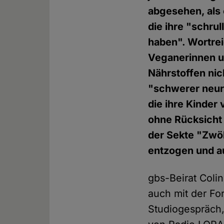
abgesehen, als 
die ihre "schru
haben". Wortre
Veganerinnen un
Nährstoffen nic
"schwerer neuro
die ihre Kinder
ohne Rücksicht 
der Sekte "Zwöl
entzogen und a
gbs-Beirat Colin
auch mit der F
Studiogespräch