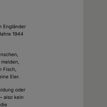
n Engländer
 Jahre 1944
enschen,
n meiden,
n Fisch,
ine Eier.
eidung oder
– also kein
 die