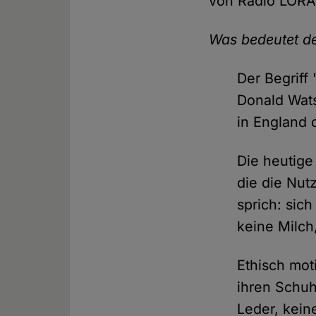
von Radio LORA 
Was bedeutet de
Der Begriff
Donald Wats
in England 
Die heutige
die die Nut
sprich: sich
keine Milch
Ethisch mot
ihren Schuh
Leder, kein