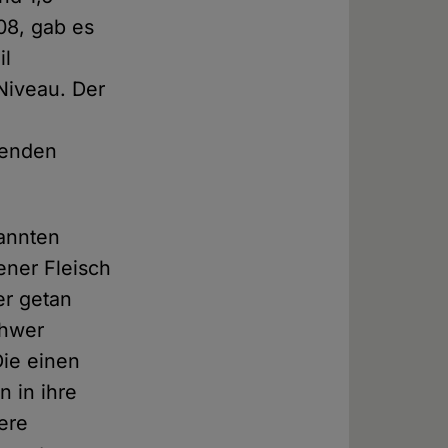
08, gab es
il
Niveau. Der
benden
annten
ener Fleisch
er getan
chwer
ie einen
n in ihre
ere