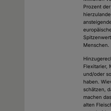
Prozent der
hierzulande
ansteigende
europäische
Spitzenwert
Menschen.
Hinzugerec
Flexitarier
und/oder so
haben. Wievi
schätzen, 
machen das,
alten Flei