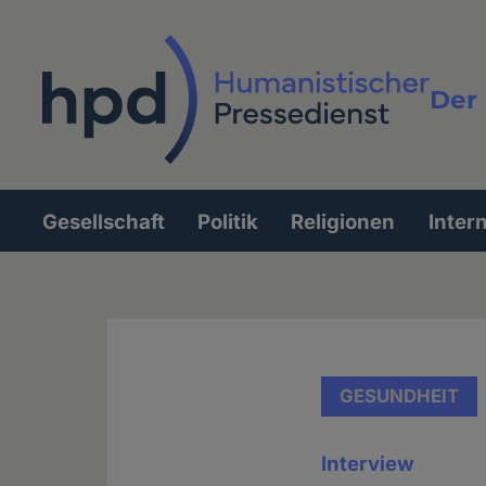
Direkt
zum
Inhalt
Der 
Vollt
Gesellschaft
Politik
Religionen
Inter
Hauptnavigation
GESUNDHEIT
Interview