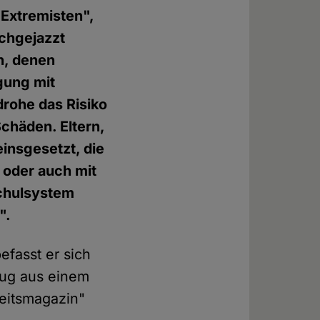
"Extremisten",
ochgejazzt
n, denen
gung mit
drohe das Risiko
chäden. Eltern,
einsgesetzt, die
; oder auch mit
Schulsystem
".
efasst er sich
zug aus einem
eitsmagazin"