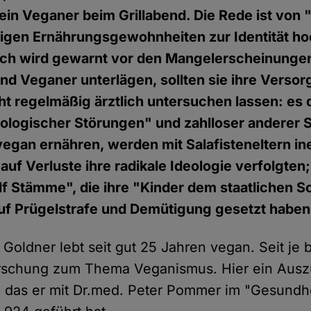
ein Veganer beim Grillabend. Die Rede ist von 
lligen Ernährungsgewohnheiten zur Identität h
ich wird gewarnt vor den Mangelerscheinunge
d Veganer unterlägen, sollten sie ihre Versor
ht regelmäßig ärztlich untersuchen lassen: es 
logischer Störungen" und zahlloser anderer S
 vegan ernähren, werden mit Salafisteneltern in
auf Verluste ihre radikale Ideologie verfolgten
f Stämme", die ihre "Kinder dem staatlichen 
uf Prügelstrafe und Demütigung gesetzt haben
 Goldner lebt seit gut 25 Jahren vegan. Seit je b
orschung zum Thema Veganismus. Hier ein Aus
, das er mit Dr.med. Peter Pommer im "Gesundh