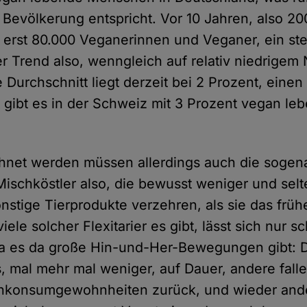
 Bevölkerung entspricht. Vor 10 Jahren, also 20
 erst 80.000 Veganerinnen und Veganer, ein ste
r Trend also, wenngleich auf relativ niedrigem 
 Durchschnitt liegt derzeit bei 2 Prozent, einen
 gibt es in der Schweiz mit 3 Prozent vegan le
hnet werden müssen allerdings auch die sogen
, Mischköstler also, die bewusst weniger und selt
nstige Tierprodukte verzehren, als sie das früh
ele solcher Flexitarier es gibt, lässt sich nur s
da es da große Hin-und-Her-Bewegungen gibt: D
 mal mehr mal weniger, auf Dauer, andere falle
schkonsumgewohnheiten zurück, und wieder and