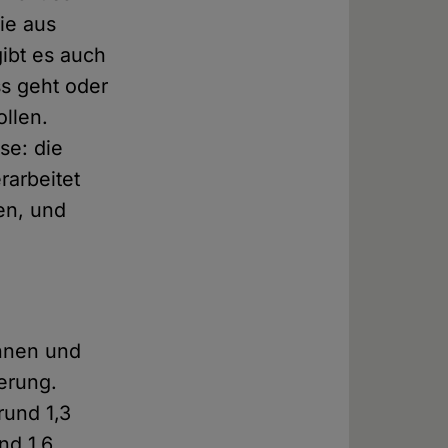
nie aus
ibt es auch
ss geht oder
llen.
se: die
rarbeitet
en, und
innen und
erung.
rund 1,3
nd 1,6