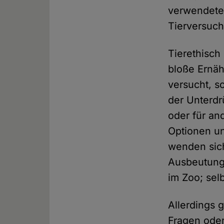
verwendete
Tierversuch
Tierethisch
bloße Ernäh
versucht, s
der Unterd
oder für an
Optionen un
wenden sich
Ausbeutung
im Zoo; sel
Allerdings 
Fragen oder