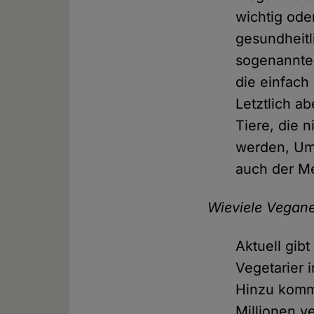
wichtig oder
gesundheitl
sogenannte 
die einfach
Letztlich a
Tiere, die 
werden, Umw
auch der Me
Wieviele Vegane
Aktuell gib
Vegetarier 
Hinzu komme
Millionen v