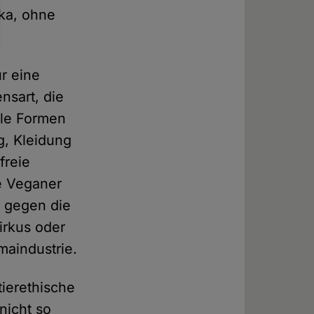
ka, ohne
ur eine
nsart, die
lle Formen
g, Kleidung
freie
te Veganer
r gegen die
irkus oder
maindustrie.
ierethische
nicht so