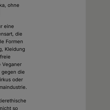
ka, ohne
ur eine
nsart, die
lle Formen
g, Kleidung
freie
te Veganer
r gegen die
irkus oder
maindustrie.
ierethische
nicht so