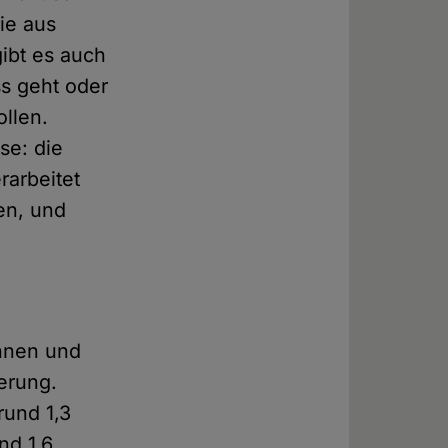
nie aus
ibt es auch
ss geht oder
llen.
se: die
rarbeitet
en, und
innen und
erung.
rund 1,3
nd 1,6