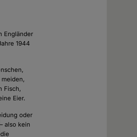
n Engländer
 Jahre 1944
enschen,
n meiden,
n Fisch,
ine Eier.
eidung oder
– also kein
 die