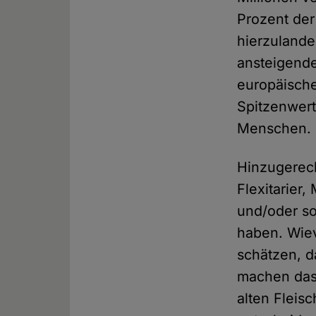
Prozent der
hierzulande
ansteigende
europäische
Spitzenwert
Menschen.
Hinzugerec
Flexitarier
und/oder so
haben. Wievi
schätzen, 
machen das,
alten Flei