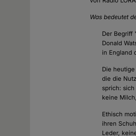
von Radio LORA 
Was bedeutet de
Der Begriff
Donald Wats
in England 
Die heutige
die die Nut
sprich: sich
keine Milch
Ethisch mot
ihren Schuh
Leder, kein