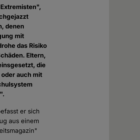
"Extremisten",
ochgejazzt
n, denen
gung mit
drohe das Risiko
chäden. Eltern,
einsgesetzt, die
; oder auch mit
Schulsystem
".
efasst er sich
zug aus einem
eitsmagazin"