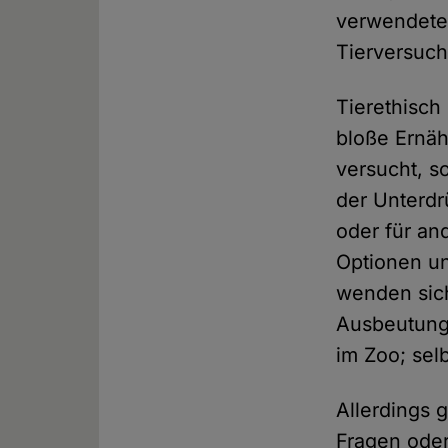
verwendete
Tierversuch
Tierethisch
bloße Ernäh
versucht, s
der Unterd
oder für an
Optionen un
wenden sich
Ausbeutung
im Zoo; sel
Allerdings 
Fragen oder