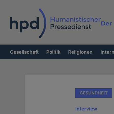
Direkt
zum
Inhalt
Der 
Vollt
Gesellschaft
Politik
Religionen
Inter
Hauptnavigation
GESUNDHEIT
Interview