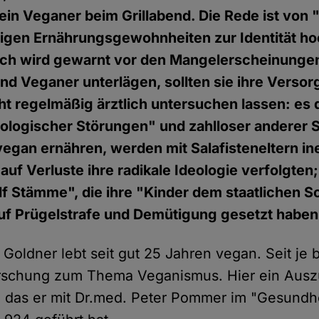
ein Veganer beim Grillabend. Die Rede ist von 
lligen Ernährungsgewohnheiten zur Identität h
ich wird gewarnt vor den Mangelerscheinunge
d Veganer unterlägen, sollten sie ihre Versor
ht regelmäßig ärztlich untersuchen lassen: es 
logischer Störungen" und zahlloser anderer S
 vegan ernähren, werden mit Salafisteneltern in
auf Verluste ihre radikale Ideologie verfolgten
f Stämme", die ihre "Kinder dem staatlichen 
uf Prügelstrafe und Demütigung gesetzt haben
 Goldner lebt seit gut 25 Jahren vegan. Seit je b
orschung zum Thema Veganismus. Hier ein Aus
, das er mit Dr.med. Peter Pommer im "Gesundh