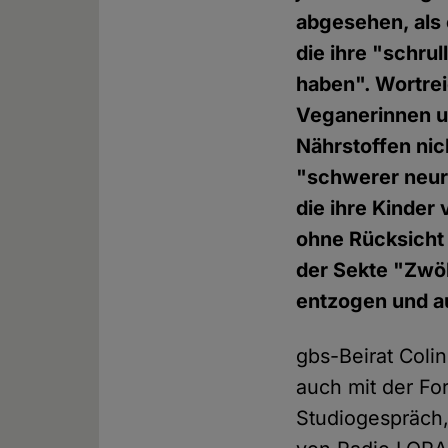
abgesehen, als 
die ihre "schru
haben". Wortre
Veganerinnen un
Nährstoffen nic
"schwerer neuro
die ihre Kinder
ohne Rücksicht 
der Sekte "Zwöl
entzogen und a
gbs-Beirat Colin
auch mit der F
Studiogespräch