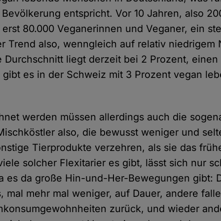
 Bevölkerung entspricht. Vor 10 Jahren, also 20
 erst 80.000 Veganerinnen und Veganer, ein ste
r Trend also, wenngleich auf relativ niedrigem 
 Durchschnitt liegt derzeit bei 2 Prozent, einen
 gibt es in der Schweiz mit 3 Prozent vegan le
hnet werden müssen allerdings auch die sogen
, Mischköstler also, die bewusst weniger und selt
nstige Tierprodukte verzehren, als sie das früh
ele solcher Flexitarier es gibt, lässt sich nur s
da es da große Hin-und-Her-Bewegungen gibt: D
 mal mehr mal weniger, auf Dauer, andere falle
schkonsumgewohnheiten zurück, und wieder and