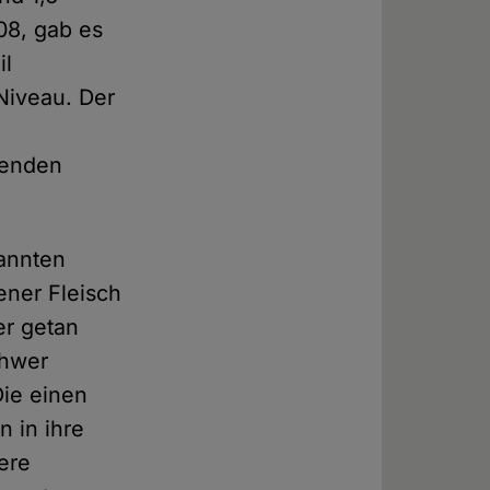
08, gab es
il
Niveau. Der
benden
annten
ener Fleisch
er getan
chwer
ie einen
n in ihre
ere