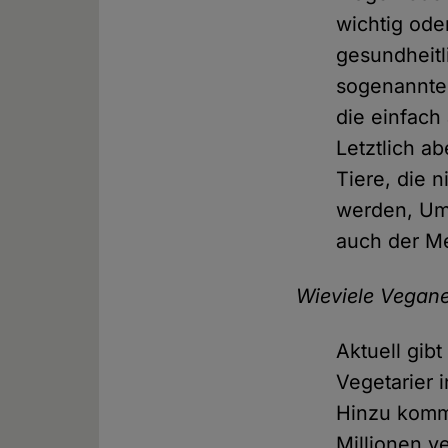
wichtig oder
gesundheitl
sogenannte 
die einfach
Letztlich a
Tiere, die 
werden, Umw
auch der Me
Wieviele Vegane
Aktuell gib
Vegetarier 
Hinzu komme
Millionen v