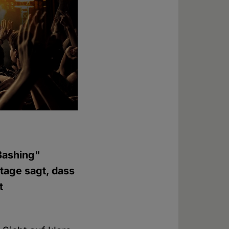
-Bashing"
tage sagt, dass
t