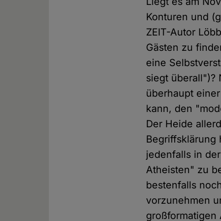
Liegt es am Nov
Konturen und (g
ZEIT-Autor Löbbe
Gästen zu finden
eine Selbstverst
siegt überall")
überhaupt einer
kann, den "mode
Der Heide allerd
Begriffsklärung
jedenfalls in d
Atheisten" zu b
bestenfalls noc
vorzunehmen un
großformatigen