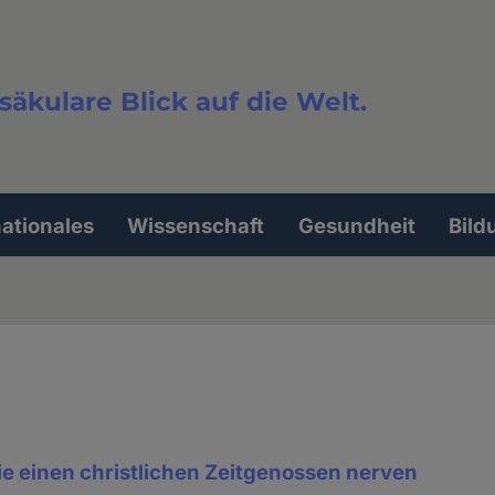
säkulare Blick auf die Welt.
extsuche
nationales
Wissenschaft
Gesundheit
Bild
ie einen christlichen Zeitgenossen nerven