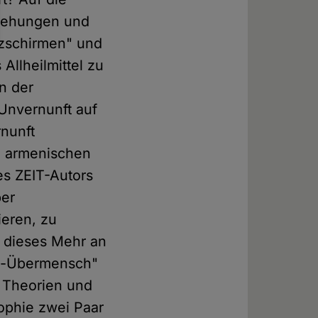
zziehungen und
utzschirmen" und
Allheilmittel zu
n der
 Unvernunft auf
rnunft
en armenischen
es ZEIT-Autors
ber
eren, zu
 dieses Mehr an
tio-Übermensch"
n Theorien und
sophie zwei Paar