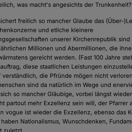
eilich, was macht's angesichts der Trunkenheit?
sichert freilich so mancher Glaube das (Über-)L
henkonzerne und etliche kleinere
ngsgesellschaften unserer Kirchenrepublik sind
jährlichen Millionen und Abermillionen, die ihn
s wärmstens gereicht werden. (Fast 100 Jahre st
auftrag, diese staatlichen Leistungen einzustel
f verständlich, die Pfründe mögen nicht verlor
menschen sind da natürlich im Wege und enervi
 sich so mancher Gläubige, vorbei längst wieder
ht partout mehr Exzellenz sein will, der Pfarrer a
n vogue ist wieder die Exzellenz, ebenso das Ko
 haben Nationalismus, Wunschdenken, Fundame
 zuletzt.