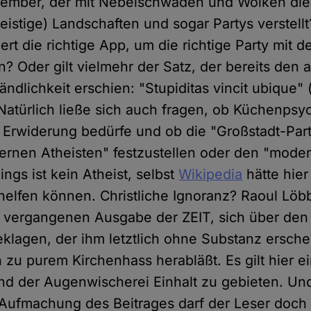
ember, der mit Nebelschwaden und Wolken die 
eistige) Landschaften und sogar Partys verstell
rt die richtige App, um die richtige Party mit d
? Oder gilt vielmehr der Satz, der bereits den 
ändlichkeit erschien: "Stupiditas vincit ubique
? Natürlich ließe sich auch fragen, ob Küchenpsy
 Erwiderung bedürfe und ob die "Großstadt-Part
rnen Atheisten" festzustellen oder den "mode
ings ist kein Atheist, selbst
Wikipedia
hätte hier
 helfen können. Christliche Ignoranz? Raoul Löb
er vergangenen Ausgabe der ZEIT, sich über de
eklagen, der ihm letztlich ohne Substanz ersche
h zu purem Kirchenhass herabläßt. Es gilt hier 
d der Augenwischerei Einhalt zu gebieten. Und
 Aufmachung des Beitrages darf der Leser doch