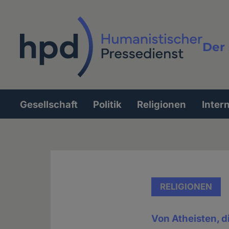
Direkt
zum
Inhalt
Der 
Vollt
Gesellschaft
Politik
Religionen
Inter
Hauptnavigation
RELIGIONEN
Von Atheisten, d