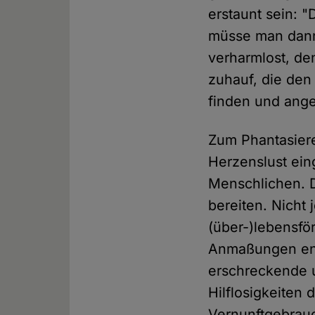
erstaunt sein: 
müsse man dann 
verharmlost, den
zuhauf, die den
finden und ang
Zum Phantasiere
Herzenslust ein
Menschlichen. D
bereiten. Nicht 
(über-)lebensfö
Anmaßungen entg
erschreckende u
Hilflosigkeiten 
Vernunftgebrauc