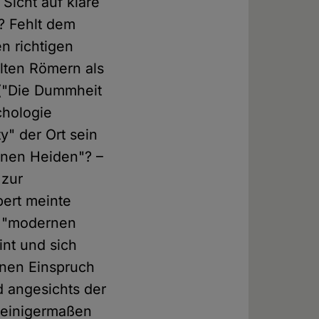
Sicht auf klare
t? Fehlt dem
en richtigen
alten Römern als
" ("Die Dummheit
chologie
y" der Ort sein
rnen Heiden"? –
 zur
bert meinte
n "modernen
int und sich
einen Einspruch
 angesichts der
 einigermaßen