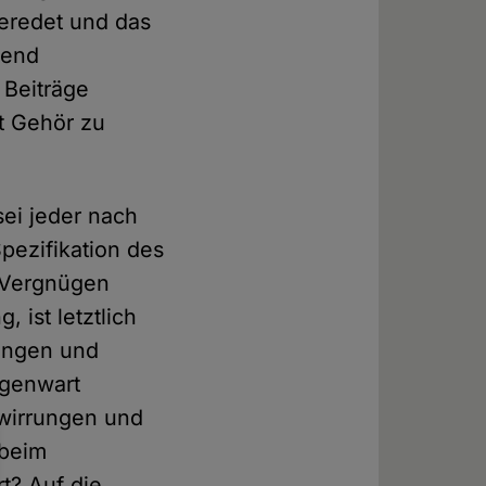
geredet und das
rend
t Beiträge
t Gehör zu
ei jeder nach
pezifikation des
y Vergnügen
 ist letztlich
tungen und
egenwart
rwirrungen und
 beim
t? Auf die