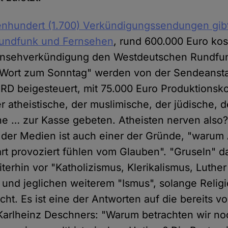
nhundert (1.700) Verkündigungssendungen gibt 
Rundfunk und Fernsehen
, rund 600.000 Euro kos
ernsehverkündigung den Westdeutschen Rundfu
Wort zum Sonntag" werden von der Sendeansta
D beigesteuert, mit 75.000 Euro Produktionsko
r atheistische, der muslimische, der jüdische, 
he … zur Kasse gebeten. Atheisten nerven also?
 der Medien ist auch einer der Gründe, "warum 
rt provoziert fühlen vom Glauben". "Gruseln" da
terhin vor "Katholizismus, Klerikalismus, Luthe
 und jeglichen weiterem "Ismus", solange Religi
ucht. Es ist eine der Antworten auf die bereits v
 Karlheinz Deschners: "Warum betrachten wir no