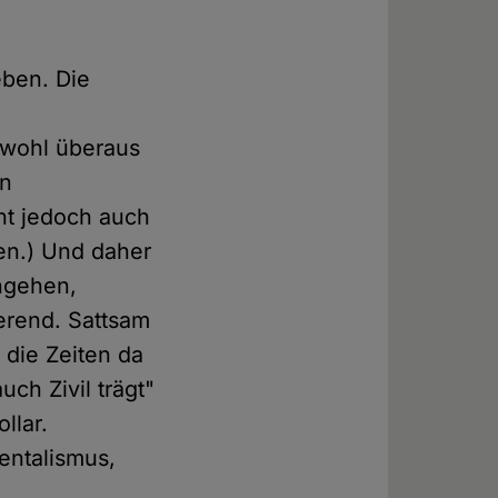
eben. Die
 wohl überaus
en
eht jedoch auch
len.) Und daher
engehen,
erend. Sattsam
 die Zeiten da
uch Zivil trägt"
llar.
ntalismus,