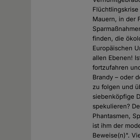
Flüchtlingskris
Mauern, in der F
Sparmaßnahmen (
finden, die öko
Europäischen Un
allen Ebenen! I
fortzufahren un
Brandy – oder d
zu folgen und 
siebenköpfige 
spekulieren? D
Phantasmen, Spir
ist ihm der mod
Beweise(n)". Vie