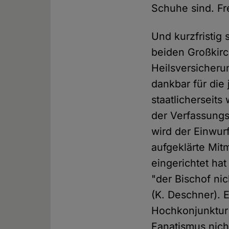
Schuhe sind. Fr
Und kurzfristig 
beiden Großkirc
Heilsversicheru
dankbar für die 
staatlicherseit
der Verfassungs
wird der Einwur
aufgeklärte Mit
eingerichtet hat
"der Bischof nic
(K. Deschner). E
Hochkonjunktur
Fanatismus nicht