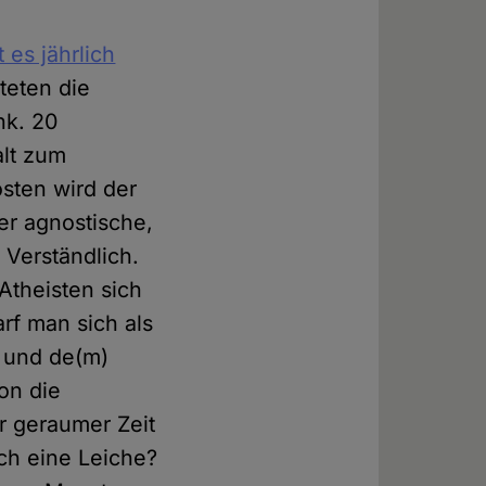
es jährlich
teten die
nk. 20
lt zum
sten wird der
der agnostische,
 Verständlich.
Atheisten sich
rf man sich als
r und de(m)
on die
or geraumer Zeit
ch eine Leiche?