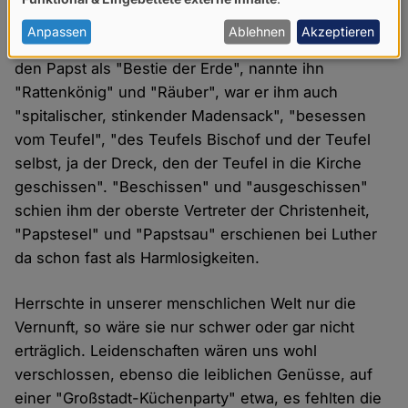
von
leuchtendes Exemplar für Glaubensstärke
personenbezogenen
Anpassen
Ablehnen
Akzeptieren
herausgestellter Luther schrieb mit Schwung über
Daten
den Papst als "Bestie der Erde", nannte ihn
und
"Rattenkönig" und "Räuber", war er ihm auch
Cookies
"spitalischer, stinkender Madensack", "besessen
vom Teufel", "des Teufels Bischof und der Teufel
selbst, ja der Dreck, den der Teufel in die Kirche
geschissen". "Beschissen" und "ausgeschissen"
schien ihm der oberste Vertreter der Christenheit,
"Papstesel" und "Papstsau" erschienen bei Luther
da schon fast als Harmlosigkeiten.
Herrschte in unserer menschlichen Welt nur die
Vernunft, so wäre sie nur schwer oder gar nicht
erträglich. Leidenschaften wären uns wohl
verschlossen, ebenso die leiblichen Genüsse, auf
einer "Großstadt-Küchenparty" etwa, es fehlten die