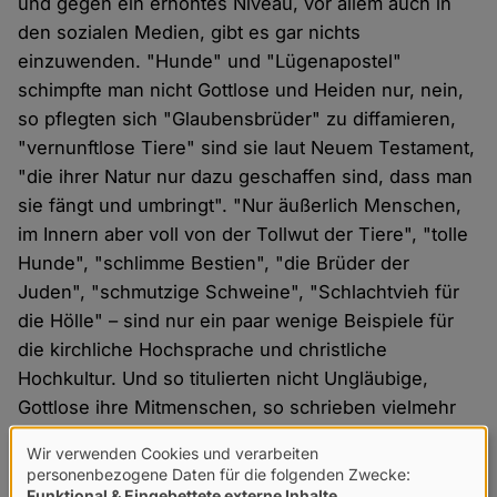
und gegen ein erhöhtes Niveau, vor allem auch in
den sozialen Medien, gibt es gar nichts
einzuwenden. "Hunde" und "Lügenapostel"
schimpfte man nicht Gottlose und Heiden nur, nein,
so pflegten sich "Glaubensbrüder" zu diffamieren,
"vernunftlose Tiere" sind sie laut Neuem Testament,
"die ihrer Natur nur dazu geschaffen sind, dass man
sie fängt und umbringt". "Nur äußerlich Menschen,
im Innern aber voll von der Tollwut der Tiere", "tolle
Hunde", "schlimme Bestien", "die Brüder der
Juden", "schmutzige Schweine", "Schlachtvieh für
die Hölle" – sind nur ein paar wenige Beispiele für
die kirchliche Hochsprache und christliche
Hochkultur. Und so titulierten nicht Ungläubige,
Gottlose ihre Mitmenschen, so schrieben vielmehr
Apostel, "Heilige", Bischöfe, "Kirchenlehrer",
Wir verwenden Cookies und verarbeiten
Päpste. Und ein erst unlängst wieder glorreich und
Verwendung
personenbezogene Daten für die folgenden Zwecke:
mit öffentlichen Steuergeldern Gefeierter, als
Funktional & Eingebettete externe Inhalte
.