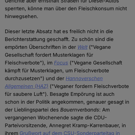
Gerichte aber ernsthaft Straßen für Diesel-Autos
sperrten, könne man über den Fleischkonsum nicht
hinwegsehen.
Dieser letzte Absatz hat es freilich nicht in die
Berichterstattung geschafft. Zu schön sind die
empörten Überschriften in der
Welt
("Vegane
Gesellschaft fordert Musterklagen für
Fleischverbote"), im
Focus
("Vegane Gesellschaft
kämpft für Musterklagen, um Fleischverbote
durchzusetzen") und der
Hannoverschen
Allgemeinen (HAZ)
("Veganer fordern Fleischverbote
für saubere Luft"). Besagte Empörung ist auch
schon in der Politik angekommen, genauer gesagt in
der Lieblingspartei des
Bauernverbands
: Am
vergangenen Wochenende sagte die CDU-
Parteivorsitzende, Annegret Kramp-Karrenbauer, in
ihrem
Grußwort auf dem CSU-Sonderparteitag in