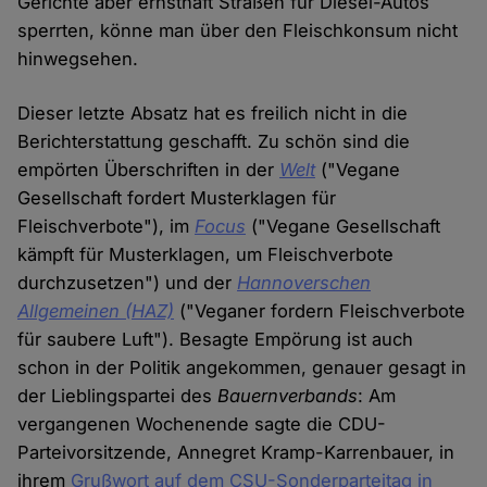
Gerichte aber ernsthaft Straßen für Diesel-Autos
sperrten, könne man über den Fleischkonsum nicht
hinwegsehen.
Dieser letzte Absatz hat es freilich nicht in die
Berichterstattung geschafft. Zu schön sind die
empörten Überschriften in der
Welt
("Vegane
Gesellschaft fordert Musterklagen für
Fleischverbote"), im
Focus
("Vegane Gesellschaft
kämpft für Musterklagen, um Fleischverbote
durchzusetzen") und der
Hannoverschen
Allgemeinen (HAZ)
("Veganer fordern Fleischverbote
für saubere Luft"). Besagte Empörung ist auch
schon in der Politik angekommen, genauer gesagt in
der Lieblingspartei des
Bauernverbands
: Am
vergangenen Wochenende sagte die CDU-
Parteivorsitzende, Annegret Kramp-Karrenbauer, in
ihrem
Grußwort auf dem CSU-Sonderparteitag in