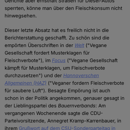
Gerichte aber ernsthaft Straßen für Diesel-Autos
sperrten, könne man über den Fleischkonsum nicht
hinwegsehen.
Dieser letzte Absatz hat es freilich nicht in die
Berichterstattung geschafft. Zu schön sind die
empörten Überschriften in der
Welt
("Vegane
Gesellschaft fordert Musterklagen für
Fleischverbote"), im
Focus
("Vegane Gesellschaft
kämpft für Musterklagen, um Fleischverbote
durchzusetzen") und der
Hannoverschen
Allgemeinen (HAZ)
("Veganer fordern Fleischverbote
für saubere Luft"). Besagte Empörung ist auch
schon in der Politik angekommen, genauer gesagt in
der Lieblingspartei des
Bauernverbands
: Am
vergangenen Wochenende sagte die CDU-
Parteivorsitzende, Annegret Kramp-Karrenbauer, in
ihrem
Grußwort auf dem CSU-Sonderparteitag in