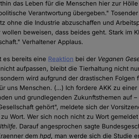
hin das Leben für die Menschen hier zur Höll
politische Verantwortung übergeben." Tosende
tz ohne die Industrie abzuschaffen und Arbeitsp
r wollen beweisen, dass beides geht. Stark im 
tschaft." Verhaltener Applaus.
t es bereits eine
Reaktion
bei der
Veganen Gesel
 nicht aufpassen, bleibt die Tierhaltung nicht nur
, sondern wird aufgrund der drastischen Folgen 
für uns Menschen. (…) Ich fordere AKK zu einer 
nden und grundlegenden Zukunftsthemen auf – 
Gesellschaft gehört", meldete sich der Vorsitzen
zu Wort. Wer sich noch nicht zu Wort gemeldet h
hilfe
. Darauf angesprochen sagte Bundesgesch
Kraenner dem
hpd
, man werde sich die Studie e