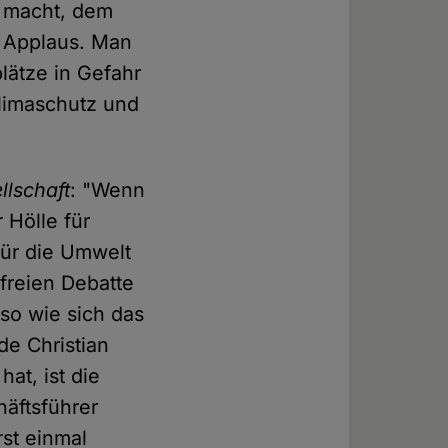
e macht, dem
r Applaus. Man
lätze in Gefahr
Klimaschutz und
lschaft
: "Wenn
 Hölle für
für die Umwelt
freien Debatte
so wie sich das
de Christian
at, ist die
äftsführer
rst einmal