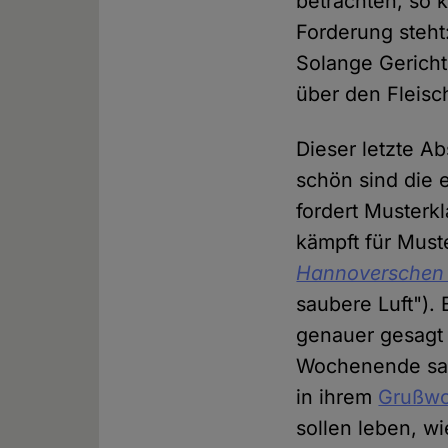
betrachten, so 
Forderung steht
Solange Gericht
über den Fleis
Dieser letzte Ab
schön sind die 
fordert Musterk
kämpft für Must
Hannoverschen 
saubere Luft").
genauer gesagt 
Wochenende sag
in ihrem
Grußwo
sollen leben, wi