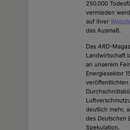
250.000 Todesfä
vermieden werd
auf ihrer
Websit
das Ausmaß.
Das
ARD
-Maga
Landwirtschaft 
an unserem Fein
Energiesektor 1
veröffentlichten
Durchschnittsbü
Luftverschmutzu
deutlich mehr, 
des
Deutschen 
Spekulation.