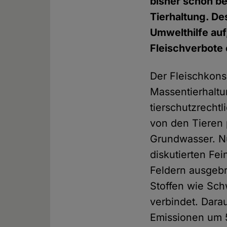
bisher schon be
Tierhaltung. De
Umwelthilfe auf
Fleischverbote 
Der Fleischkon
Massentierhaltu
tierschutzrecht
von den Tieren 
Grundwasser. Nu
diskutierten Fe
Feldern ausgebr
Stoffen wie Sch
verbindet. Dara
Emissionen um 5