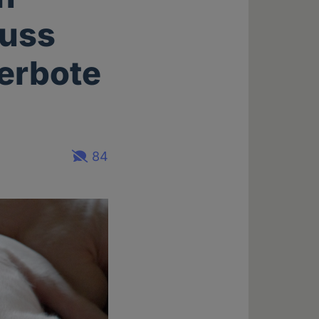
muss
erbote
84