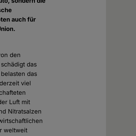
uto, sondern die
tsche
ten auch für
Union.
von den
 schädigt das
 belasten das
erzeit viel
chafteten
er Luft mit
d Nitratsalzen
irtschaftlichen
r weltweit