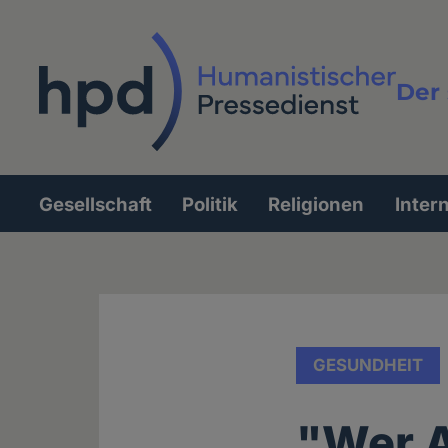
Direkt
zum
Inhalt
Der 
Vollt
Gesellschaft
Politik
Religionen
Inter
Hauptnavigation
GESUNDHEIT
"Wer A