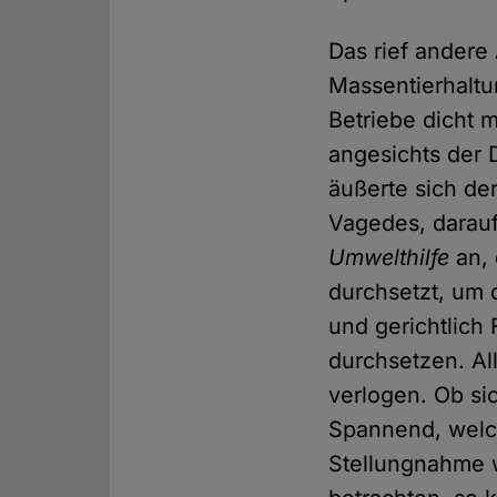
Das rief andere
Massentierhaltu
Betriebe dicht 
angesichts der 
äußerte sich de
Vagedes, darau
Umwelthilfe
an, 
durchsetzt, um 
und gerichtlich
durchsetzen. A
verlogen. Ob si
Spannend, welch
Stellungnahme w