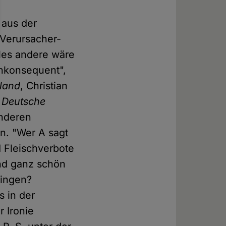
 aus der
 Verursacher-
les andere wäre
inkonsequent",
land
, Christian
e
Deutsche
anderen
rn. "Wer A sagt
d Fleischverbote
nd ganz schön
ringen?
 in der
 Ironie