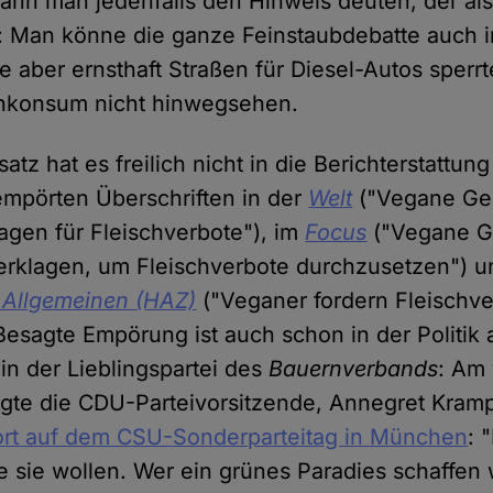
kann man jedenfalls den Hinweis deuten, der als 
: Man könne die ganze Feinstaubdebatte auch in
e aber ernsthaft Straßen für Diesel-Autos sper
chkonsum nicht hinwegsehen.
satz hat es freilich nicht in die Berichterstattun
empörten Überschriften in der
Welt
("Vegane Ges
lagen für Fleischverbote"), im
Focus
("Vegane Ge
erklagen, um Fleischverbote durchzusetzen") u
Allgemeinen (HAZ)
("Veganer fordern Fleischve
 Besagte Empörung ist auch schon in der Polit
in der Lieblingspartei des
Bauernverbands
: Am
te die CDU-Parteivorsitzende, Annegret Kram
rt auf dem CSU-Sonderparteitag in München
: 
e sie wollen. Wer ein grünes Paradies schaffen 