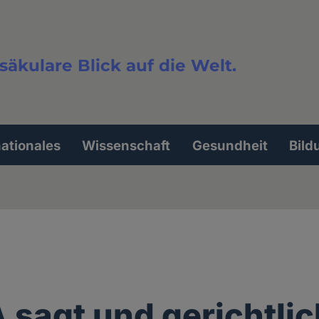
säkulare Blick auf die Welt.
extsuche
nationales
Wissenschaft
Gesundheit
Bild
 sagt und gerichtlic