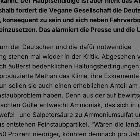
kannt. Der Hauptschuldige ist aber nicht das A
shalb fordert die Vegane Gesellschaft die Deu
, konsequent zu sein und sich neben Fahrverbo
einzusetzen. Das alarmiert die Presse und die 
sum der Deutschen und die dafür notwendige
ng stehen mal wieder in der Kritik. Abgesehen 
lich äußerst bedenklichen Haltungsbedingungen
produzierte Methan das Klima, ihre Exkremente
n sollen sie auch einen erheblichen Anteil am d
instaubproblem haben. Denn aus der auf bewirts
achten Gülle entweicht Ammoniak, das sich in d
wefel- und Salpetersäure zu Ammoniumsulfat un
us entstehen Feinstaubpartikel. "Wären die landw
0 Prozent niedriger, könnten demnach pro Jah