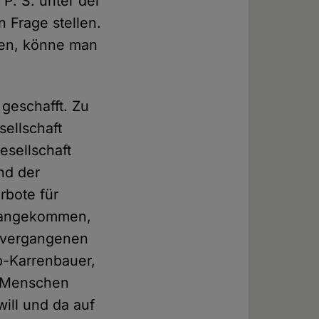
P. S. unter der
 Frage stellen.
rten, könne man
g geschafft. Zu
ellschaft
sellschaft
nd der
rbote für
ik angekommen,
 vergangenen
p-Karrenbauer,
"Menschen
will und da auf