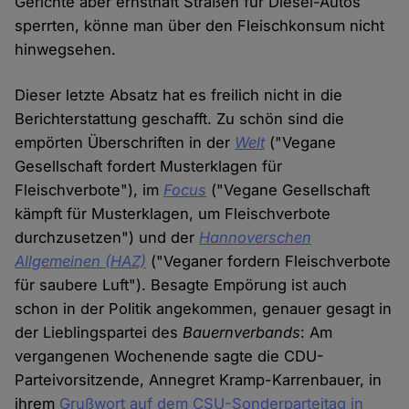
Gerichte aber ernsthaft Straßen für Diesel-Autos
sperrten, könne man über den Fleischkonsum nicht
hinwegsehen.
Dieser letzte Absatz hat es freilich nicht in die
Berichterstattung geschafft. Zu schön sind die
empörten Überschriften in der
Welt
("Vegane
Gesellschaft fordert Musterklagen für
Fleischverbote"), im
Focus
("Vegane Gesellschaft
kämpft für Musterklagen, um Fleischverbote
durchzusetzen") und der
Hannoverschen
Allgemeinen (HAZ)
("Veganer fordern Fleischverbote
für saubere Luft"). Besagte Empörung ist auch
schon in der Politik angekommen, genauer gesagt in
der Lieblingspartei des
Bauernverbands
: Am
vergangenen Wochenende sagte die CDU-
Parteivorsitzende, Annegret Kramp-Karrenbauer, in
ihrem
Grußwort auf dem CSU-Sonderparteitag in