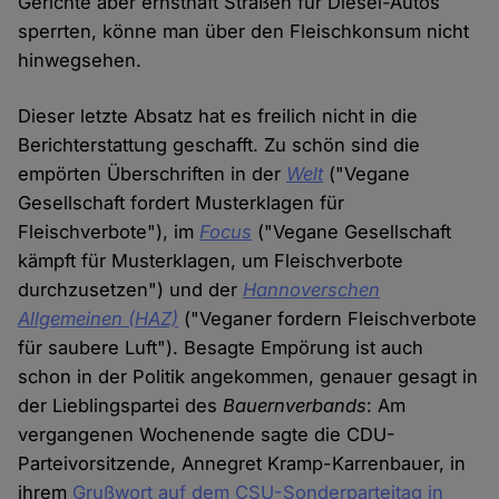
Gerichte aber ernsthaft Straßen für Diesel-Autos
sperrten, könne man über den Fleischkonsum nicht
hinwegsehen.
Dieser letzte Absatz hat es freilich nicht in die
Berichterstattung geschafft. Zu schön sind die
empörten Überschriften in der
Welt
("Vegane
Gesellschaft fordert Musterklagen für
Fleischverbote"), im
Focus
("Vegane Gesellschaft
kämpft für Musterklagen, um Fleischverbote
durchzusetzen") und der
Hannoverschen
Allgemeinen (HAZ)
("Veganer fordern Fleischverbote
für saubere Luft"). Besagte Empörung ist auch
schon in der Politik angekommen, genauer gesagt in
der Lieblingspartei des
Bauernverbands
: Am
vergangenen Wochenende sagte die CDU-
Parteivorsitzende, Annegret Kramp-Karrenbauer, in
ihrem
Grußwort auf dem CSU-Sonderparteitag in