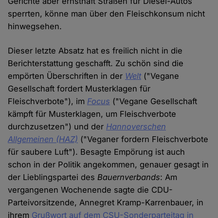
Gerichte aber ernsthaft Straßen für Diesel-Autos
sperrten, könne man über den Fleischkonsum nicht
hinwegsehen.
Dieser letzte Absatz hat es freilich nicht in die
Berichterstattung geschafft. Zu schön sind die
empörten Überschriften in der
Welt
("Vegane
Gesellschaft fordert Musterklagen für
Fleischverbote"), im
Focus
("Vegane Gesellschaft
kämpft für Musterklagen, um Fleischverbote
durchzusetzen") und der
Hannoverschen
Allgemeinen (HAZ)
("Veganer fordern Fleischverbote
für saubere Luft"). Besagte Empörung ist auch
schon in der Politik angekommen, genauer gesagt in
der Lieblingspartei des
Bauernverbands
: Am
vergangenen Wochenende sagte die CDU-
Parteivorsitzende, Annegret Kramp-Karrenbauer, in
ihrem
Grußwort auf dem CSU-Sonderparteitag in