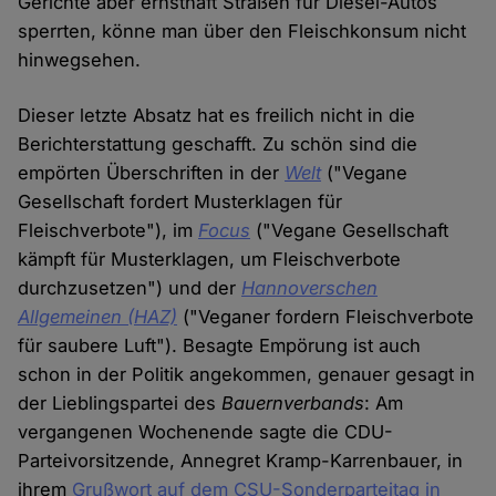
Gerichte aber ernsthaft Straßen für Diesel-Autos
sperrten, könne man über den Fleischkonsum nicht
hinwegsehen.
Dieser letzte Absatz hat es freilich nicht in die
Berichterstattung geschafft. Zu schön sind die
empörten Überschriften in der
Welt
("Vegane
Gesellschaft fordert Musterklagen für
Fleischverbote"), im
Focus
("Vegane Gesellschaft
kämpft für Musterklagen, um Fleischverbote
durchzusetzen") und der
Hannoverschen
Allgemeinen (HAZ)
("Veganer fordern Fleischverbote
für saubere Luft"). Besagte Empörung ist auch
schon in der Politik angekommen, genauer gesagt in
der Lieblingspartei des
Bauernverbands
: Am
vergangenen Wochenende sagte die CDU-
Parteivorsitzende, Annegret Kramp-Karrenbauer, in
ihrem
Grußwort auf dem CSU-Sonderparteitag in