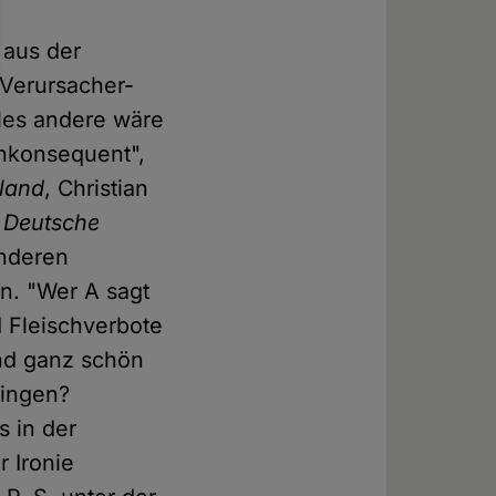
 aus der
 Verursacher-
les andere wäre
inkonsequent",
land
, Christian
e
Deutsche
anderen
rn. "Wer A sagt
d Fleischverbote
nd ganz schön
ringen?
 in der
 Ironie