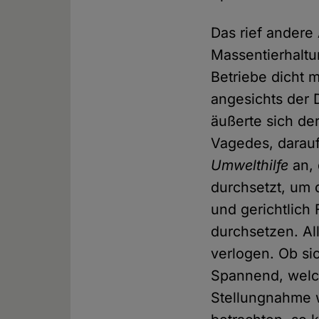
Das rief andere
Massentierhaltu
Betriebe dicht 
angesichts der 
äußerte sich de
Vagedes, darau
Umwelthilfe
an, 
durchsetzt, um 
und gerichtlich
durchsetzen. A
verlogen. Ob si
Spannend, welch
Stellungnahme w