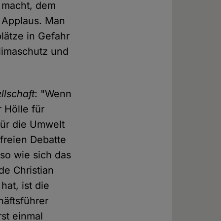
e macht, dem
r Applaus. Man
lätze in Gefahr
Klimaschutz und
lschaft
: "Wenn
 Hölle für
für die Umwelt
freien Debatte
so wie sich das
de Christian
at, ist die
äftsführer
rst einmal