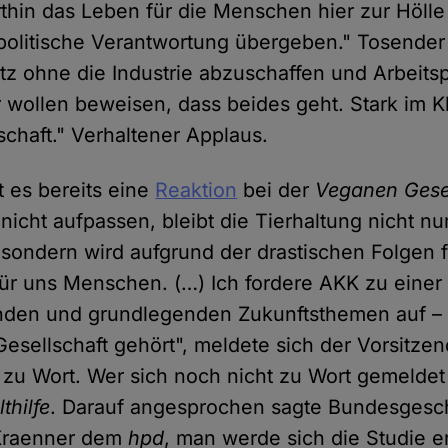
hin das Leben für die Menschen hier zur Höll
politische Verantwortung übergeben." Tosende
tz ohne die Industrie abzuschaffen und Arbeitsp
r wollen beweisen, dass beides geht. Stark im 
tschaft." Verhaltener Applaus.
t es bereits eine
Reaktion
bei der
Veganen Gesel
 nicht aufpassen, bleibt die Tierhaltung nicht nur
, sondern wird aufgrund der drastischen Folgen 
für uns Menschen. (…) Ich fordere AKK zu einer 
nden und grundlegenden Zukunftsthemen auf – 
Gesellschaft gehört", meldete sich der Vorsitzen
zu Wort. Wer sich noch nicht zu Wort gemeldet h
hilfe
. Darauf angesprochen sagte Bundesgesch
Kraenner dem
hpd
, man werde sich die Studie e