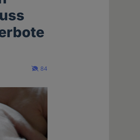
muss
erbote
84