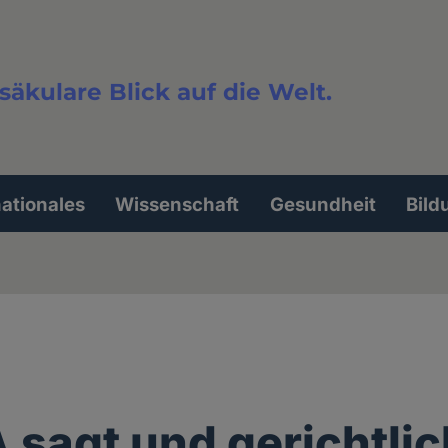
säkulare Blick auf die Welt.
extsuche
nationales
Wissenschaft
Gesundheit
Bild
 sagt und gerichtlic