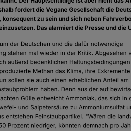
kannt. Der Hauptschuldige ist aber nicht das A
shalb fordert die Vegane Gesellschaft die Deu
, konsequent zu sein und sich neben Fahrverbo
einzusetzen. Das alarmiert die Presse und die 
sum der Deutschen und die dafür notwendige
ng stehen mal wieder in der Kritik. Abgesehen 
lich äußerst bedenklichen Haltungsbedingungen
produzierte Methan das Klima, ihre Exkremente
n sollen sie auch einen erheblichen Anteil am d
instaubproblem haben. Denn aus der auf bewirts
achten Gülle entweicht Ammoniak, das sich in d
wefel- und Salpetersäure zu Ammoniumsulfat un
us entstehen Feinstaubpartikel. "Wären die landw
0 Prozent niedriger, könnten demnach pro Jah