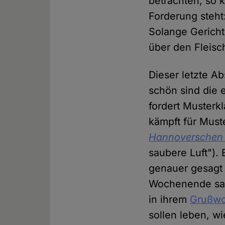
betrachten, so 
Forderung steht
Solange Gericht
über den Fleis
Dieser letzte Ab
schön sind die 
fordert Musterk
kämpft für Must
Hannoverschen 
saubere Luft").
genauer gesagt 
Wochenende sag
in ihrem
Grußwo
sollen leben, wi