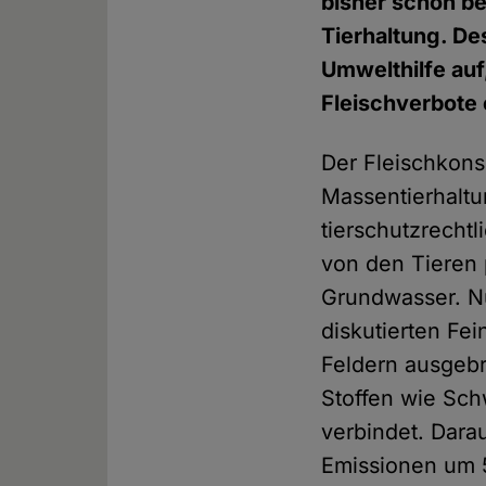
bisher schon be
Tierhaltung. De
Umwelthilfe auf
Fleischverbote 
Der Fleischkon
Massentierhaltu
tierschutzrecht
von den Tieren 
Grundwasser. Nu
diskutierten Fe
Feldern ausgebr
Stoffen wie Sch
verbindet. Dara
Emissionen um 5