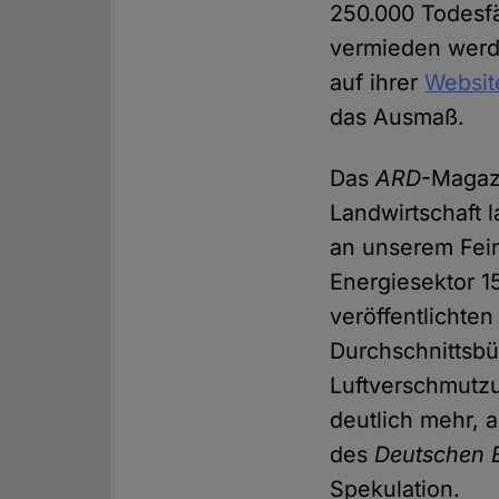
250.000 Todesfä
vermieden werd
auf ihrer
Websit
das Ausmaß.
Das
ARD
-Maga
Landwirtschaft 
an unserem Fein
Energiesektor 1
veröffentlichten
Durchschnittsbü
Luftverschmutzu
deutlich mehr, 
des
Deutschen 
Spekulation.