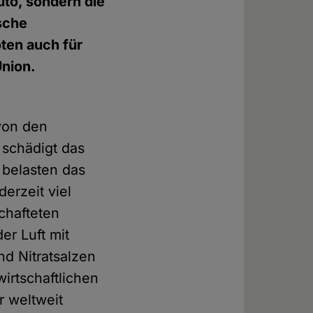
uto, sondern die
tsche
ten auch für
Union.
von den
 schädigt das
 belasten das
erzeit viel
chafteten
er Luft mit
d Nitratsalzen
irtschaftlichen
r weltweit