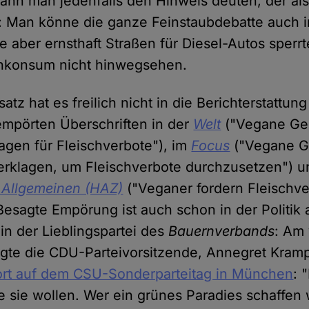
kann man jedenfalls den Hinweis deuten, der als 
: Man könne die ganze Feinstaubdebatte auch in
e aber ernsthaft Straßen für Diesel-Autos sper
chkonsum nicht hinwegsehen.
satz hat es freilich nicht in die Berichterstattun
empörten Überschriften in der
Welt
("Vegane Ges
lagen für Fleischverbote"), im
Focus
("Vegane Ge
erklagen, um Fleischverbote durchzusetzen") u
Allgemeinen (HAZ)
("Veganer fordern Fleischve
 Besagte Empörung ist auch schon in der Polit
in der Lieblingspartei des
Bauernverbands
: Am
te die CDU-Parteivorsitzende, Annegret Kram
rt auf dem CSU-Sonderparteitag in München
: 
e sie wollen. Wer ein grünes Paradies schaffen 