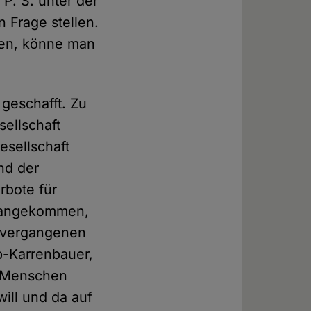
P. S. unter der
 Frage stellen.
rten, könne man
g geschafft. Zu
ellschaft
sellschaft
nd der
rbote für
ik angekommen,
 vergangenen
p-Karrenbauer,
"Menschen
will und da auf