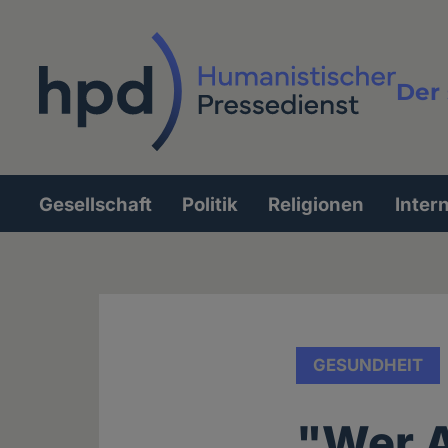
Direkt
zum
Inhalt
Der 
Vollt
Gesellschaft
Politik
Religionen
Inter
Hauptnavigation
GESUNDHEIT
"Wer A