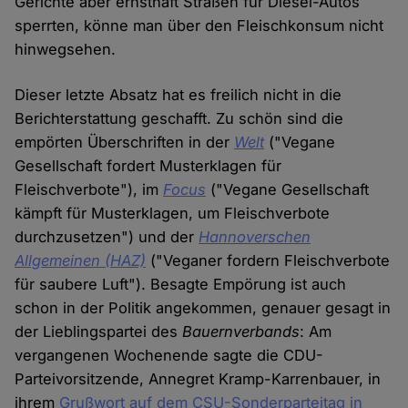
Gerichte aber ernsthaft Straßen für Diesel-Autos
sperrten, könne man über den Fleischkonsum nicht
hinwegsehen.
Dieser letzte Absatz hat es freilich nicht in die
Berichterstattung geschafft. Zu schön sind die
empörten Überschriften in der
Welt
("Vegane
Gesellschaft fordert Musterklagen für
Fleischverbote"), im
Focus
("Vegane Gesellschaft
kämpft für Musterklagen, um Fleischverbote
durchzusetzen") und der
Hannoverschen
Allgemeinen (HAZ)
("Veganer fordern Fleischverbote
für saubere Luft"). Besagte Empörung ist auch
schon in der Politik angekommen, genauer gesagt in
der Lieblingspartei des
Bauernverbands
: Am
vergangenen Wochenende sagte die CDU-
Parteivorsitzende, Annegret Kramp-Karrenbauer, in
ihrem
Grußwort auf dem CSU-Sonderparteitag in