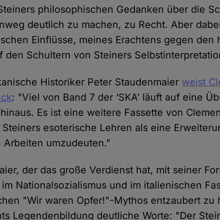
 Steiners philosophischen Gedanken über die S
inweg deutlich zu machen, zu Recht. Aber dabei 
ischen Einflüsse, meines Erachtens gegen den 
 den Schultern von Steiners Selbstinterpretatio
anische Historiker Peter Staudenmaier
weist C
ück
: "Viel von Band 7 der ‘SKA’ läuft auf eine Ü
naus. Es ist eine weitere Fassette von Cleme
Steiners esoterische Lehren als eine Erweiteru
n Arbeiten umzudeuten."
ier, der das große Verdienst hat, mit seiner Fo
im Nationalsozialismus und im italienischen F
hen "Wir waren Opfer!"-Mythos entzaubert zu 
ts Legendenbildung deutliche Worte: "Der Stein