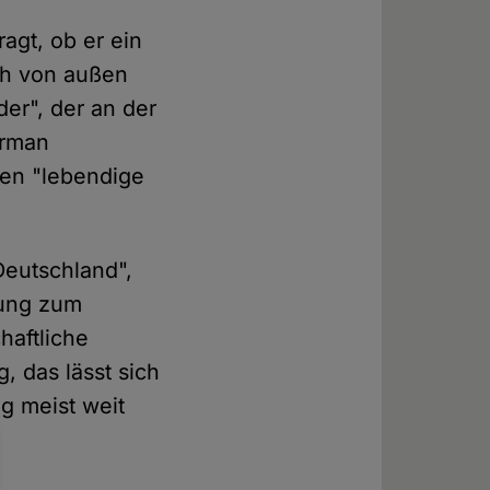
agt, ob er ein
sch von außen
ider", der an der
erman
ren "lebendige
Deutschland",
tung zum
haftliche
, das lässt sich
g meist weit