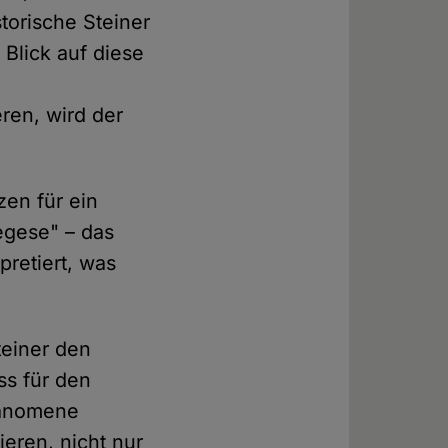
storische Steiner
 Blick auf diese
ren, wird der
zen für ein
segese" – das
pretiert, was
teiner den
ss für den
hänomene
eren, nicht nur