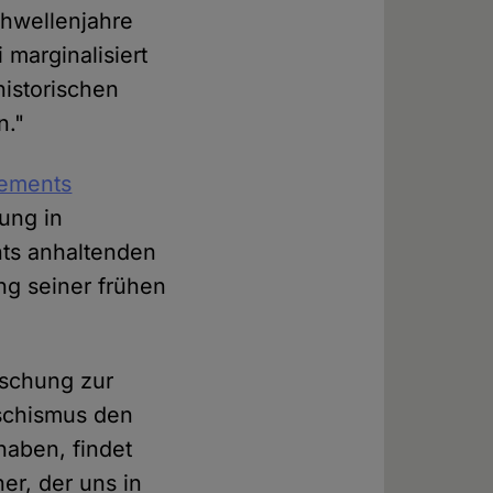
chwellenjahre
marginalisiert
historischen
n."
lements
bung in
nts anhaltenden
ng seiner frühen
rschung zur
aschismus den
haben, findet
er, der uns in