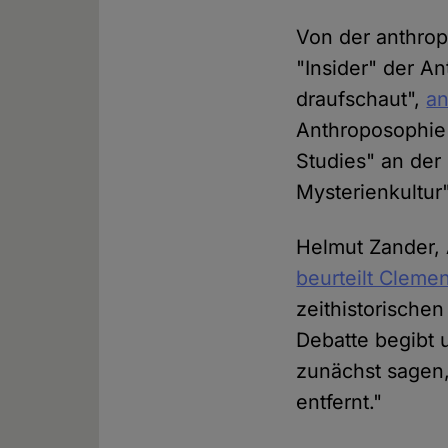
Von der anthropo
"Insider" der A
draufschaut",
an
Anthroposophie "
Studies" an der
Mysterienkultur"
Helmut Zander, 
beurteilt Clemen
zeithistorischen
Debatte begibt u
zunächst sagen,
entfernt."