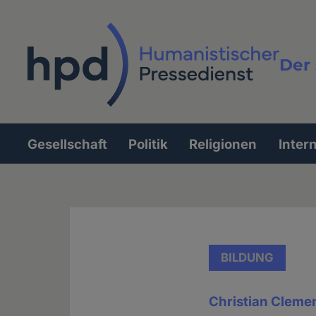
Direkt
zum
Inhalt
Der 
Vollt
Gesellschaft
Politik
Religionen
Inter
Hauptnavigation
BILDUNG
Christian Clemen