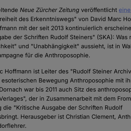
geltende
Neue Zürcher Zeitung
veröffentlicht
ein
Freiheit des Erkenntniswegs" von David Marc Ho
ffmann mit der seit 2013 kontinuierlich erschei
gabe der Schriften Rudolf Steiners" (SKA): Was
hkeit" und "Unabhängigkeit" aussieht, ist in Wa
kampagne für die Anthroposophie.
 Hoffmann ist Leiter des "Rudolf Steiner Archiv
r esoterischen Bewegung Anthroposophie mit i
Dornach war bis 2011 auch Sitz des anthroposo
 Verlages", der in Zusammenarbeit mit dem Fr
 die "Kritische Ausgabe der Schriften Rudolf
sbringt. Herausgeber ist Christian Clement, An
orflehrer.