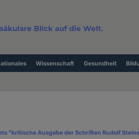
säkulare Blick auf die Welt.
extsuche
nationales
Wissenschaft
Gesundheit
Bild
ts "kritische Ausgabe der Schriften Rudolf Stein