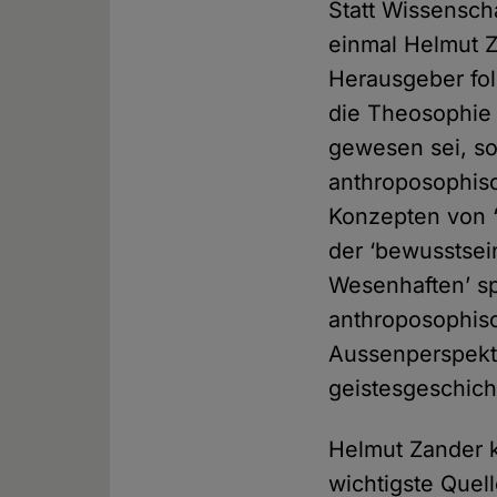
Statt Wissensch
einmal Helmut Z
Herausgeber fol
die Theosophie 
gewesen sei, so
anthroposophisc
Konzepten von ‘
der ‘bewusstsei
Wesenhaften’ spr
anthroposophis
Aussenperspekti
geistesgeschich
Helmut Zander k
wichtigste Quel