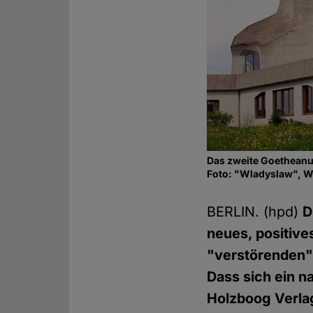
Das zweite Goetheanu
Foto: "Wladyslaw", 
BERLIN. (hpd)
D
neues, positiv
"verstörenden" 
Dass sich ein 
Holzboog Verlag