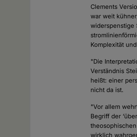
Clements Version
war weit kühner,
widerspenstige S
stromlinienförm
Komplexität und
"Die Interpretat
Verständnis Stei
heißt: einer per
nicht da ist.
"Vor allem wehr
Begriff der ‘üb
theosophischen
wirklich wahrge