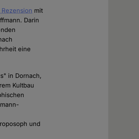
e Rezension
mit
ffmann. Darin
nenden
 nach
hrheit eine
s" in Dornach,
hrem Kultbau
phischen
ommann-
throposoph und