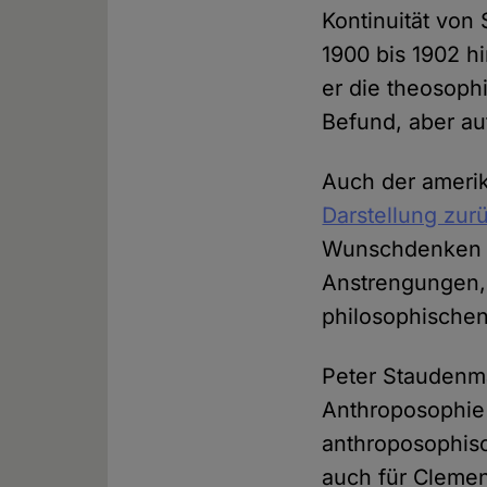
Kontinuität von
1900 bis 1902 h
er die theosoph
Befund, aber auf
Auch der amerik
Darstellung zur
Wunschdenken hi
Anstrengungen, 
philosophische
Peter Staudenma
Anthroposophie 
anthroposophisc
auch für Clemen