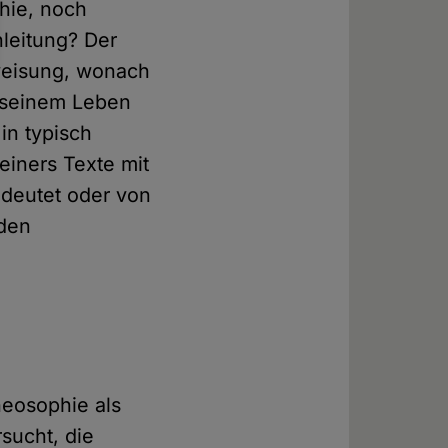
hie, noch
nleitung? Der
nweisung, wonach
n seinem Leben
in typisch
einers Texte mit
 deutet oder von
nden
heosophie als
sucht, die