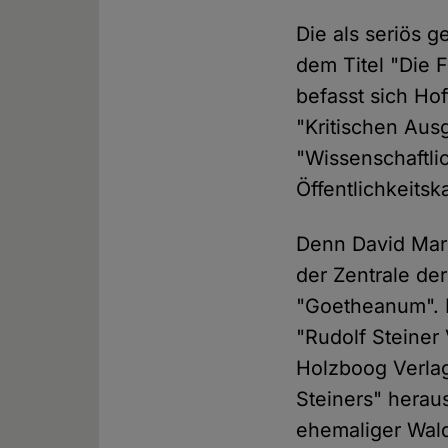
Die als seriös 
dem Titel "Die 
befasst sich Ho
"Kritischen Aus
"Wissenschaftlic
Öffentlichkeits
Denn David Marc
der Zentrale de
"Goetheanum". 
"Rudolf Steiner
Holzboog Verlag
Steiners" herau
ehemaliger Wald