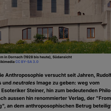
m in Dornach (1928 bis heute), Südansicht
Wikimedia
CC BY-SA 3.0
ie Anthroposophie versucht seit Jahren, Rudolf
es und
neutrales
Image zu geben: weg vom
Esoteriker Steiner, hin zum bedeutenden Philo
nach aussen hin renommierter Verlag, der "Fr
", an dem anthroposophischen Betrug beteiligt