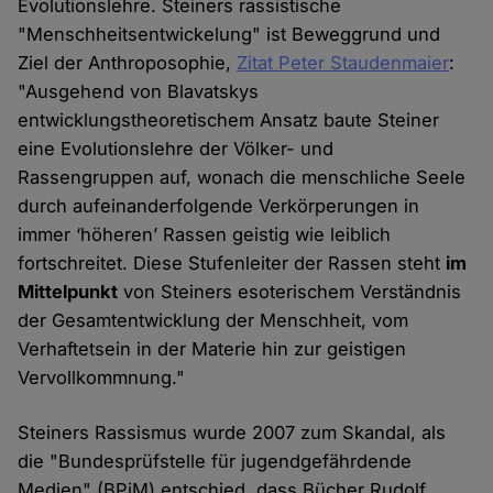
Evolutionslehre. Steiners rassistische
"Menschheitsentwickelung" ist Beweggrund und
Ziel der Anthroposophie,
Zitat Peter Staudenmaier
:
"Ausgehend von Blavatskys
entwicklungstheoretischem Ansatz baute Steiner
eine Evolutionslehre der Völker- und
Rassengruppen auf, wonach die menschliche Seele
durch aufeinanderfolgende Verkörperungen in
immer ‘höheren’ Rassen geistig wie leiblich
fortschreitet. Diese Stufenleiter der Rassen steht
im
Mittelpunkt
von Steiners esoterischem Verständnis
der Gesamtentwicklung der Menschheit, vom
Verhaftetsein in der Materie hin zur geistigen
Vervollkommnung."
Steiners Rassismus wurde 2007 zum Skandal, als
die "Bundesprüfstelle für jugendgefährdende
Medien" (BPjM) entschied, dass Bücher Rudolf