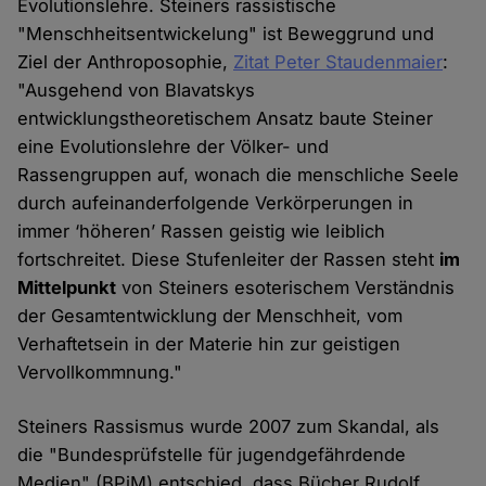
Evolutionslehre. Steiners rassistische
"Menschheitsentwickelung" ist Beweggrund und
Ziel der Anthroposophie,
Zitat Peter Staudenmaier
:
"Ausgehend von Blavatskys
entwicklungstheoretischem Ansatz baute Steiner
eine Evolutionslehre der Völker- und
Rassengruppen auf, wonach die menschliche Seele
durch aufeinanderfolgende Verkörperungen in
immer ‘höheren’ Rassen geistig wie leiblich
fortschreitet. Diese Stufenleiter der Rassen steht
im
Mittelpunkt
von Steiners esoterischem Verständnis
der Gesamtentwicklung der Menschheit, vom
Verhaftetsein in der Materie hin zur geistigen
Vervollkommnung."
Steiners Rassismus wurde 2007 zum Skandal, als
die "Bundesprüfstelle für jugendgefährdende
Medien" (BPjM) entschied, dass Bücher Rudolf