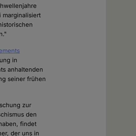
chwellenjahre
marginalisiert
historischen
n."
lements
bung in
nts anhaltenden
ng seiner frühen
rschung zur
aschismus den
haben, findet
er, der uns in