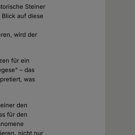
storische Steiner
 Blick auf diese
ren, wird der
zen für ein
segese" – das
pretiert, was
teiner den
ss für den
hänomene
eren, nicht nur