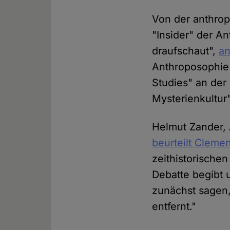
Von der anthropo
"Insider" der A
draufschaut",
an
Anthroposophie "
Studies" an der
Mysterienkultur"
Helmut Zander, 
beurteilt Clemen
zeithistorischen
Debatte begibt u
zunächst sagen,
entfernt."