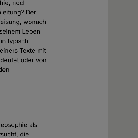
hie, noch
nleitung? Der
nweisung, wonach
n seinem Leben
in typisch
einers Texte mit
 deutet oder von
nden
heosophie als
sucht, die