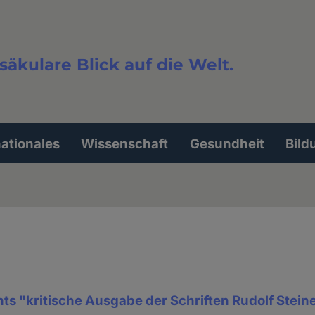
säkulare Blick auf die Welt.
extsuche
nationales
Wissenschaft
Gesundheit
Bild
ts "kritische Ausgabe der Schriften Rudolf Stein