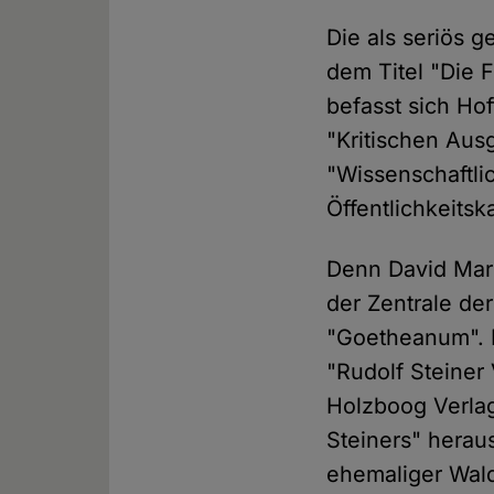
Die als seriös 
dem Titel "Die 
befasst sich Ho
"Kritischen Aus
"Wissenschaftlic
Öffentlichkeits
Denn David Marc
der Zentrale de
"Goetheanum". 
"Rudolf Steiner
Holzboog Verlag
Steiners" herau
ehemaliger Wald