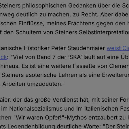
 Steiners philosophischen Gedanken über die S
inweg deutlich zu machen, zu Recht. Aber dabei 
ischen Einflüsse, meines Erachtens gegen den 
 den Schultern von Steiners Selbstinterpretatio
anische Historiker Peter Staudenmaier
weist C
ück
: "Viel von Band 7 der ‘SKA’ läuft auf eine Ü
naus. Es ist eine weitere Fassette von Cleme
Steiners esoterische Lehren als eine Erweiteru
n Arbeiten umzudeuten."
ier, der das große Verdienst hat, mit seiner Fo
im Nationalsozialismus und im italienischen F
hen "Wir waren Opfer!"-Mythos entzaubert zu 
ts Legendenbildung deutliche Worte: "Der Stein