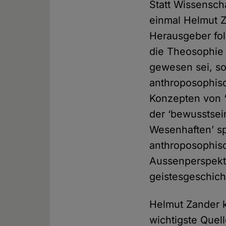
Statt Wissensch
einmal Helmut Z
Herausgeber fol
die Theosophie 
gewesen sei, so
anthroposophisc
Konzepten von ‘
der ‘bewusstsei
Wesenhaften’ spr
anthroposophis
Aussenperspekti
geistesgeschich
Helmut Zander k
wichtigste Quel