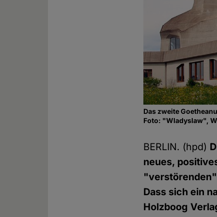
Das zweite Goetheanu
Foto: "Wladyslaw", 
BERLIN. (hpd)
D
neues, positiv
"verstörenden" 
Dass sich ein 
Holzboog Verlag