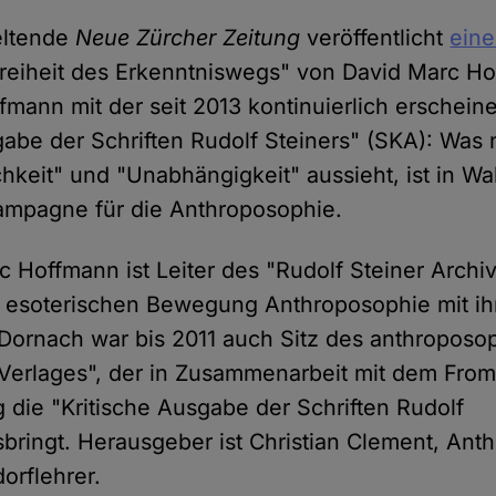
geltende
Neue Zürcher Zeitung
veröffentlicht
ein
Freiheit des Erkenntniswegs" von David Marc Ho
ffmann mit der seit 2013 kontinuierlich erschei
gabe der Schriften Rudolf Steiners" (SKA): Was
hkeit" und "Unabhängigkeit" aussieht, ist in Wa
kampagne für die Anthroposophie.
 Hoffmann ist Leiter des "Rudolf Steiner Archiv
r esoterischen Bewegung Anthroposophie mit i
Dornach war bis 2011 auch Sitz des anthroposo
 Verlages", der in Zusammenarbeit mit dem Fr
 die "Kritische Ausgabe der Schriften Rudolf
sbringt. Herausgeber ist Christian Clement, An
orflehrer.