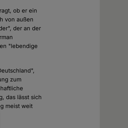
agt, ob er ein
sch von außen
ider", der an der
erman
ren "lebendige
Deutschland",
tung zum
haftliche
, das lässt sich
g meist weit