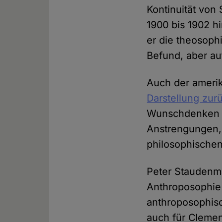
Kontinuität von
1900 bis 1902 h
er die theosoph
Befund, aber auf
Auch der amerik
Darstellung zur
Wunschdenken hi
Anstrengungen, 
philosophische
Peter Staudenma
Anthroposophie 
anthroposophisc
auch für Clemen