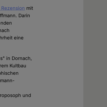
e Rezension
mit
ffmann. Darin
nenden
 nach
hrheit eine
s" in Dornach,
hrem Kultbau
phischen
ommann-
throposoph und