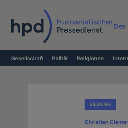
Direkt
zum
Inhalt
Der 
Vollt
Gesellschaft
Politik
Religionen
Inter
Hauptnavigation
BILDUNG
Christian Clemen