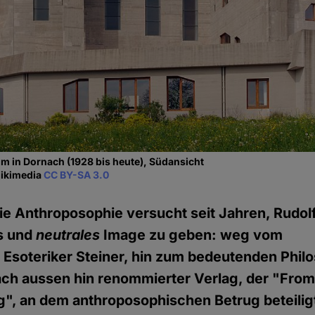
m in Dornach (1928 bis heute), Südansicht
Wikimedia
CC BY-SA 3.0
ie Anthroposophie versucht seit Jahren, Rudolf
es und
neutrales
Image zu geben: weg vom
Esoteriker Steiner, hin zum bedeutenden Philo
nach aussen hin renommierter Verlag, der "Fr
", an dem anthroposophischen Betrug beteiligt