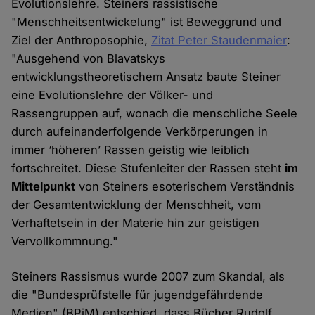
Evolutionslehre. Steiners rassistische
"Menschheitsentwickelung" ist Beweggrund und
Ziel der Anthroposophie,
Zitat Peter Staudenmaier
:
"Ausgehend von Blavatskys
entwicklungstheoretischem Ansatz baute Steiner
eine Evolutionslehre der Völker- und
Rassengruppen auf, wonach die menschliche Seele
durch aufeinanderfolgende Verkörperungen in
immer ‘höheren’ Rassen geistig wie leiblich
fortschreitet. Diese Stufenleiter der Rassen steht
im
Mittelpunkt
von Steiners esoterischem Verständnis
der Gesamtentwicklung der Menschheit, vom
Verhaftetsein in der Materie hin zur geistigen
Vervollkommnung."
Steiners Rassismus wurde 2007 zum Skandal, als
die "Bundesprüfstelle für jugendgefährdende
Medien" (BPjM) entschied, dass Bücher Rudolf